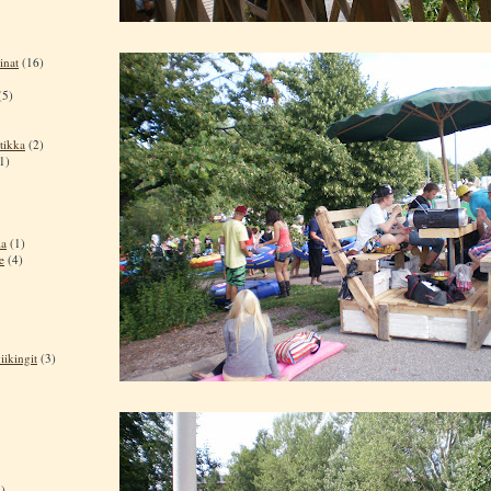
inat
(16)
(5)
tikka
(2)
1)
ia
(1)
e
(4)
iikingit
(3)
)