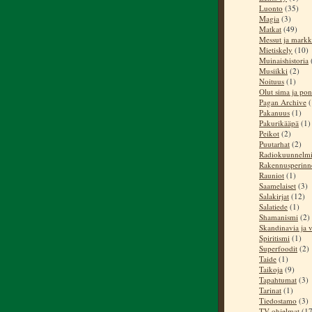
Luonto
(35)
Magia
(3)
Matkat
(49)
Messut ja markk
Mietiskely
(10)
Muinaishistoria
Musiikki
(2)
Noituus
(1)
Olut sima ja pon
Pagan Archive
(
Pakanuus
(1)
Pakurikääpä
(1)
Peikot
(2)
Puutarhat
(2)
Radiokuunnelm
Rakennusperinn
Rauniot
(1)
Saamelaiset
(3)
Salakirjat
(12)
Salatiede
(1)
Shamanismi
(2)
Skandinavia ja v
Spiritismi
(1)
Superfoodit
(2)
Taide
(1)
Taikoja
(9)
Tapahtumat
(3)
Tarinat
(1)
Tiedostamo
(3)
TV-ohjelmat
(17