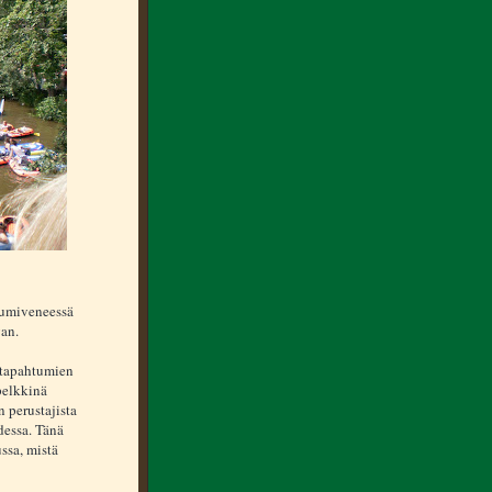
 kumiveneessä
van.
itapahtumien
pelkkinä
 perustajista
dessa. Tänä
ssa, mistä