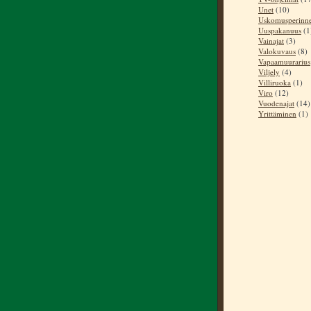
Unet
(10)
Uskomusperinn
Uuspakanuus
(1
Vainajat
(3)
Valokuvaus
(8)
Vapaamuurarius
Viljely
(4)
Villiruoka
(1)
Viro
(12)
Vuodenajat
(14)
Yrittäminen
(1)