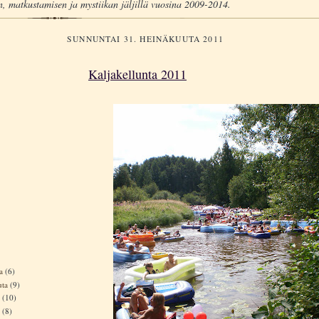
, matkustamisen ja mystiikan jäljillä vuosina 2009-2014.
SUNNUNTAI 31. HEINÄKUUTA 2011
Kaljakellunta 2011
ta
(6)
uta
(9)
a
(10)
a
(8)