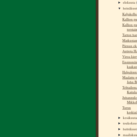
elokuuta
►
heinäkuu
▼
Kaljakell
Kallion pu
Kallion pu
torstai
Tarton han
Matkustam
Pärnun ek
Autiota H
Viroa kie
Ensimmäi
kaakao
Halpalento
Maalattu 
John B
Telttaile
Kaital
Juhannuks
Mikkel
Turun
keskia
kesäkuut
►
toukokuu
►
huhtikuu
►
maalisku
►