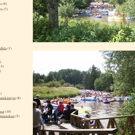
ta
(8)
uta
(7)
llela
(1)
)
)
15)
)
4)
aidekäsityöt
(8)
nat
(10)
sjäännökset
(5)