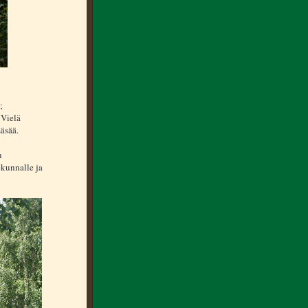
;
 Vielä
säsää.
n
ekunnalle ja