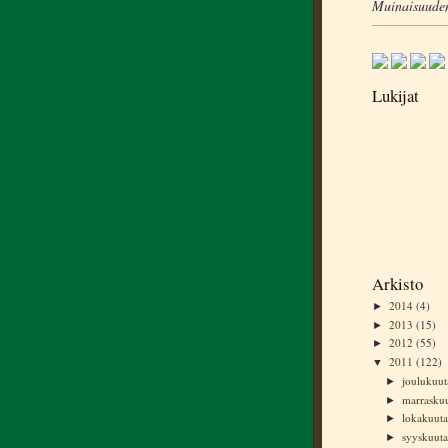
Muinaisuuden
Lukijat
Arkisto
2014
(4)
►
2013
(15)
►
2012
(55)
►
2011
(122)
▼
joulukuu
►
marrasku
►
lokakuut
►
syyskuut
►