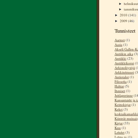
helmikuu
►
tammiku
►
2010
(141)
►
2009
(46)
►
Tunnisteet
Aarteet
(1)
Aasia
(1)
Akseli Gallen-Ka
Antiikin aika
(3
Antiikki
(23)
Antiikkikorut
(1
Arkistolöytöjä
(
Arkkitehtuuri
(3
Autiotalot
(1)
Filosofia
(1)
Haltiat
(5)
Ihmiset
(1)
Juhlaperinne
(1
Kansantaide ja t
Keittokirjat
(1)
Kekri
(3)
keskiaikamarkki
Kiinteät muinai
Kirjat
(33)
Kuu
(1)
Lehdet
(3)
Lehto ry
(1)