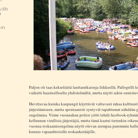
e
(22)
)
(1)
Paljon oli taas kekseliäitä lauttaratkaisuja liikkeellä. Pallogrilli
vaikutti haasteelliselta yhdistelmältä, mutta näytti sekin onnistu
Huvittavaa kuinka kaupungit käyttävät valtavasti rahaa kulttuur
järjestämiseen, mutta spontaanisti syntyvät tapahtumat nähdään 
ongelmina. Viime vuonnahan poliisi yritti tehdä facebook-ryhmän
kellunnan virallisia järjestäjiä, mutta tämä kaatui tietenkin oikeu
vuonna roskaamisongelma näytti olevan aiempaa paremmin hallu
kunnia vapaaehtoisille roskankerääjille.