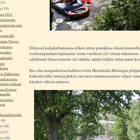
(13)
ta
(14)
unta 2011
istokirppis
istokirppis tänä
na
sapäivillä
inen Virossa
opuoteja
Eilisessä kaljakellunnassa olikin sitten porukkaa oikein kunnolla
aapsalua
osallistujamäärä tuplaantui viime vuodesta yli viiteen tuhanteen.
rtelemään
edellisenä iltana ennuste oli sadetta, mutta tulikin sitten paras ke
nen
känni
Itse olin maajoukoissa kulkien reitin Heurekalta Helsingin pitäjä
ja Tallinnasta
kirkonkylälle rantoja pitkin, turvaten romminsaannin veljen ven
puukaiverrus
käyden välissä uimassa.
auerin mukaan
massa Espoon
ammella
enviettoa
issä
ikamarkkinoilla
a
(8)
ta
(16)
ta
(13)
uta
(10)