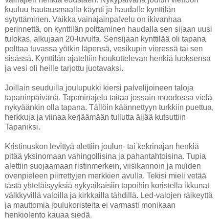
kuuluu hautausmaalla käynti ja haudalle kynttilän
sytyttäminen. Vaikka vainajainpalvelu on ikivanhaa
perinnettä, on kynttilän polttaminen haudalla sen sijaan uusi
tulokas, alkujaan 20-luvulta. Sensijaan kynttilää oli tapana
polttaa tuvassa yötkin läpensä, vesikupin vieressä tai sen
sisässä. Kynttilän ajateltiin houkuttelevan henkiä luoksensa
ja vesi oli heille tarjottu juotavaksi.
Joillain seuduilla joulupukki kiersi palvelijoineen taloja
tapaninpäivänä. Tapaninajelu taitaa jossain muodossa vielä
nykyäänkin olla tapana. Tällöin käännettyyn turkkiin puettua,
herkkuja ja viinaa kerjäämään tullutta äijää kutsuttiin
Tapaniksi.
Kristinuskon levittyä alettiin joulun- tai kekrinajan henkiä
pitää yksinomaan vahingollisina ja pahantahtoisina. Tupia
alettiin suojaamaan ristinmerkein, viisikannoin ja muiden
ovenpieleen piirrettyjen merkkien avulla. Tekisi mieli vetää
tästä yhteläisyyksiä nykyaikaisiin tapoihin koristella ikkunat
välkkyvillä valoilla ja kirkkailla tähdillä. Led-valojen räikeyttä
ja mauttomia joulukoristeita ei varmasti monikaan
henkiolento kauaa siedä.