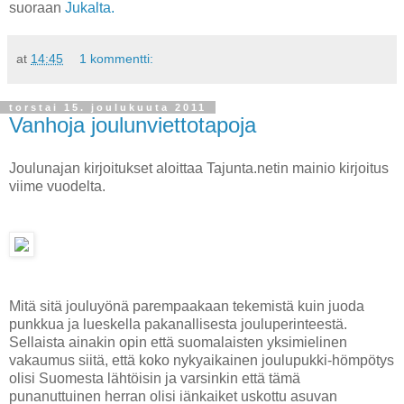
suoraan
Jukalta.
at
14:45
1 kommentti:
torstai 15. joulukuuta 2011
Vanhoja joulunviettotapoja
Joulunajan kirjoitukset aloittaa Tajunta.netin mainio kirjoitus
viime vuodelta.
Mitä sitä jouluyönä parempaakaan tekemistä kuin juoda
punkkua ja lueskella pakanallisesta jouluperinteestä.
Sellaista ainakin opin että suomalaisten yksimielinen
vakaumus siitä, että koko nykyaikainen joulupukki-hömpötys
olisi Suomesta lähtöisin ja varsinkin että tämä
punanuttuinen herran olisi iänkaiket uskottu asuvan