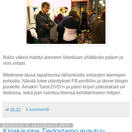
Illalla väkeä mahtui pieneen liiketilaan yllättävän paljon ja
viini virtasi.
Mietimme tässä tapahtumia lähiviikoille erilaisten teemojen
pohjalta. Näistä tulee päivitykset FB-profiiliin ja tänne blogin
puolelle. Ainakin Tarot-DVD:n ja parin kirjan julkistukset on
tiedossa, sekä pari luentoa itsensä kehittämiseen liittyen.
at
15:12
1 kommentti:
perjantai 2. joulukuuta 2011
Kirjakauppa Tiedostamo avautuu