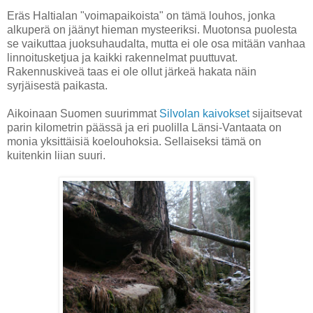
Eräs Haltialan "voimapaikoista" on tämä louhos, jonka
alkuperä on jäänyt hieman mysteeriksi. Muotonsa puolesta
se vaikuttaa juoksuhaudalta, mutta ei ole osa mitään vanhaa
linnoitusketjua ja kaikki rakennelmat puuttuvat.
Rakennuskiveä taas ei ole ollut järkeä hakata näin
syrjäisestä paikasta.
Aikoinaan Suomen suurimmat
Silvolan kaivokset
sijaitsevat
parin kilometrin päässä ja eri puolilla Länsi-Vantaata on
monia yksittäisiä koelouhoksia. Sellaiseksi tämä on
kuitenkin liian suuri.