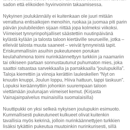
sadon että elikoiden hyvinvoinnin takaamisessa.
Nykyinen joulukännäily ei kuitenkaan ole juuri mitään
verrattuna entisaikojen menoihin, ruokaa ja juomaa piti parin
päivän joulubileiden sijaan riittää jopa kolmeksi viikoksi.
Viimeiset tynnyrinpohjalliset säästettiin nuutinpäivänä
kylästä kylään ja talosta taloon kiertäville seurueille, jotka –
elleivät talosta muuta saaneet – veivät tynnyreistä tapit.
Eriskummallisiin asuihin pukeutuneen porukan
keulahahmona toimi nurinkäännettyyn turkkiin ja naamariin
tai olkiseen partaan sonnustautunut puhumaton mies, joka
saattoi ratsastaa sarvekkaalla ja parrakkaalla “joulupukilla”.
Taloja kierrettiin ja viinoja kerättiin lauleskellen “Nyt on
knuutin knuppi, Joulun loppu, Hiiva hattuun, tappi taskuun”.
Lopuksi keräännyttiin johonkin suurempaan taloon
viettämään joulunajan viimeiset kemut. (Kirjasta
Vainajainpalvelus muinaisilla suomalaisilla)
Nuuttipukki on yksi selkeä nykyisen joulupukin esimuoto.
Kummallisesti pukeutuneet kulkueet olivat kuitenkin
tavallisia myös kekrinä, jolloin nurinkäännettyjen turkkien
lisäksi tykättiin pukeutua muutoinkin nurinkurisesti, sillä