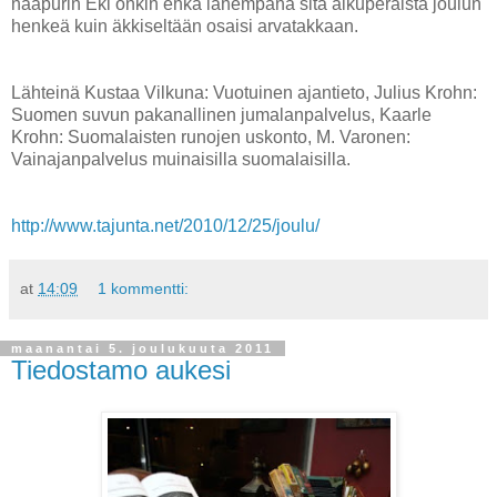
naapurin Eki onkin ehkä lähempänä sitä alkuperäistä joulun
henkeä kuin äkkiseltään osaisi arvatakkaan.
Lähteinä Kustaa Vilkuna: Vuotuinen ajantieto, Julius Krohn:
Suomen suvun pakanallinen jumalanpalvelus, Kaarle
Krohn: Suomalaisten runojen uskonto, M. Varonen:
Vainajanpalvelus muinaisilla suomalaisilla.
http://www.tajunta.net/2010/12/25/joulu/
at
14:09
1 kommentti:
maanantai 5. joulukuuta 2011
Tiedostamo aukesi