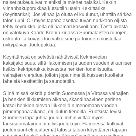
naiset pukeutuivat miehiksi ja miehet naisiksi. Kekrin
viinanhakuporukkaa kutsuttiin usein Kekrittäriksi
(keyrittäriksi). Jos viinaa ja olutta ei kuulunut, uhattiin särkeä
talon uuni. Oli myös tapana asettaa tuvan nurkkaan oljista
tehty keyriukko, jolla oli naamari kasvoillaan. Tästä ukosta
on valokuva Kaarle Krohin kirjassa Suomalaisten runojen
uskonto, ja kovasti tuo valkoisine partoineen muistuttaa
nykypäivän Joulupukkia.
Keyrittärissä on selvästi nähtävissä Kekrinvieton
kaksijakoisuus, sillä ilakoimisen ja uuden vuoden alkamisen
lisäksi kekriporukka kuvastaa henkien todellisuutta,
vainajien vierailua, jolloin jopa nimeltä kutsuen kuolleita
läheisiä kestitettiin ja saunotettiin.
Siinä missä kekriä pidettiin Suomessa ja Virossa vainajien
ja henkien liikkumisen aikana, skandinaavinen perinne
katsoi henkien olevan liikkeellä nimenomaan vuoden
pimeimpänä aikana, eli joulun tienoilla. Ruotsista levisi
Suomeen tapa juhlia joulua, mihin viittaa myös
länsisuomalainen nimitys jouluköyri. Hämeessä kulkivat
joulumuorit eli jouluemät talosta taloon köyrittärien tapaan
vainajien henkiä edustaen. Nykypäivänä joulun viettoon