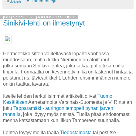
at
10:40
Ei kommentteja:
perjantai 16. joulukuuta 2011
Sinikivi-lehti on ilmestynyt
Hermeetikko sitten valitettavasti lopahti vanhassa
muodossaan, mutta Jukka Nieminen on aloittanut
julkaisemaan Sinikivi-lehteä, joka jatkaa paljolti samoilla
linjoilla. Formaattia on kevennetty mikä on laskenut hintaa ja
poistanut ns. täyteartikkelit. Lehden ensimmmäinen numero
onkin taattua tavaraa.
Itselle lehden herkullisimmat artikkelit olivat
Tuomo
Kesäläisen
Aarretarinoita Varsinais-Suomesta ja V. Rintalan
juttu
Tapparamäki - auringon temppeli pyhän järven
rannalla
, joka löytyy myös netistä. Tuolla pitää ehdottomasti
mennä katsastamaan kun liikun Tampereen suunnalla.
Lehteä löytyy meiltä täältä
Tiedostamosta
tai postitse