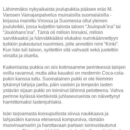
Lähimmäksi nykyaikaista joulupukkia pääsee eräs M.
Varosen Vainajanpalvelus muinaisilla suomalaisilla -
kirjassa mainittu Virossa ja Suomessa ollut yleinen
joululeikki, jossa kuljettiin talosta taloon “Joulopuk’ina” tai
“Joulohans’ina”. Tämä oli milloin linnuksi, milloin
sarvikkaaksi ja hännäkkääksi elukaksi nurinkäännettyyn
turkkiin pukeutunut nuorimies, jolle annettiin nimi “Kinki”.
Kun hän tuli taloon, syötettiin sitä vahvasti sekä juotettiin
viinalla ja oluella.
Kaikenlaista pukkia on siis kotimaamme perinteessä talojen
ovilla ravannut, mutta aika kauaksi on modernin Coca-cola-
pukin kanssa tultu. Suomalainen pukki ei ole liiemmin
tykännyt lahjoja jaella, päin vastoin ja lempeän lasten
ystävän sijaan pukki on toiminut lähinnä pelotteena. Vahva
perinne kylässä kiertävistä juhlaseurueista on näivettynyt
harmittomaksi lastenjuhlaksi.
Isän tarjoamasta kossupullosta siivua naukkaava ja
lahjasäkin kanssa eteisessä kompuroiva, rämään
muovinaamariin ja harottavaan partaan sonnustautunut