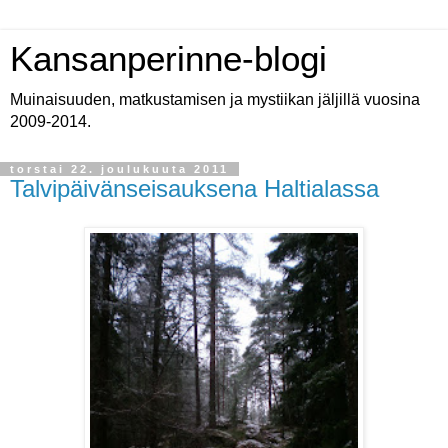
Kansanperinne-blogi
Muinaisuuden, matkustamisen ja mystiikan jäljillä vuosina
2009-2014.
torstai 22. joulukuuta 2011
Talvipäivänseisauksena Haltialassa