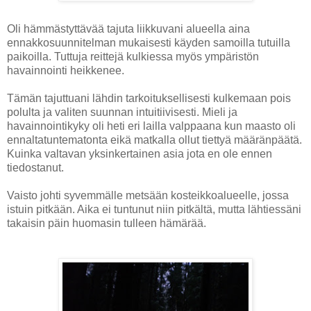
Oli hämmästyttävää tajuta liikkuvani alueella aina
ennakkosuunnitelman mukaisesti käyden samoilla tutuilla
paikoilla. Tuttuja reittejä kulkiessa myös ympäristön
havainnointi heikkenee.
Tämän tajuttuani lähdin tarkoituksellisesti kulkemaan pois
polulta ja valiten suunnan intuitiivisesti. Mieli ja
havainnointikyky oli heti eri lailla valppaana kun maasto oli
ennaltatuntematonta eikä matkalla ollut tiettyä määränpäätä.
Kuinka valtavan yksinkertainen asia jota en ole ennen
tiedostanut.
Vaisto johti syvemmälle metsään kosteikkoalueelle, jossa
istuin pitkään. Aika ei tuntunut niin pitkältä, mutta lähtiessäni
takaisin päin huomasin tulleen hämärää.