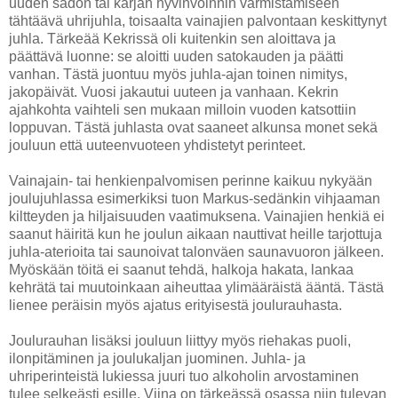
uuden sadon tai karjan hyvinvoinnin varmistamiseen
tähtäävä uhrijuhla, toisaalta vainajien palvontaan keskittynyt
juhla. Tärkeää Kekrissä oli kuitenkin sen aloittava ja
päättävä luonne: se aloitti uuden satokauden ja päätti
vanhan. Tästä juontuu myös juhla-ajan toinen nimitys,
jakopäivät. Vuosi jakautui uuteen ja vanhaan. Kekrin
ajahkohta vaihteli sen mukaan milloin vuoden katsottiin
loppuvan. Tästä juhlasta ovat saaneet alkunsa monet sekä
jouluun että uuteenvuoteen yhdistetyt perinteet.
Vainajain- tai henkienpalvomisen perinne kaikuu nykyään
joulujuhlassa esimerkiksi tuon Markus-sedänkin vihjaaman
kiltteyden ja hiljaisuuden vaatimuksena. Vainajien henkiä ei
saanut häiritä kun he joulun aikaan nauttivat heille tarjottuja
juhla-aterioita tai saunoivat talonväen saunavuoron jälkeen.
Myöskään töitä ei saanut tehdä, halkoja hakata, lankaa
kehrätä tai muutoinkaan aiheuttaa ylimääräistä ääntä. Tästä
lienee peräisin myös ajatus erityisestä joulurauhasta.
Joulurauhan lisäksi jouluun liittyy myös riehakas puoli,
ilonpitäminen ja joulukaljan juominen. Juhla- ja
uhriperinteistä lukiessa juuri tuo alkoholin arvostaminen
tulee selkeästi esille. Viina on tärkeässä osassa niin tulevan