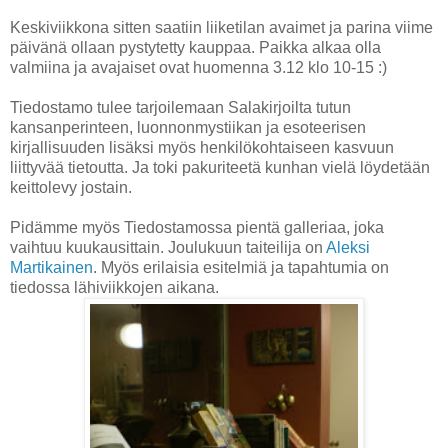
Keskiviikkona sitten saatiin liiketilan avaimet ja parina viime
päivänä ollaan pystytetty kauppaa. Paikka alkaa olla
valmiina ja avajaiset ovat huomenna 3.12 klo 10-15 :)
Tiedostamo tulee tarjoilemaan Salakirjoilta tutun
kansanperinteen, luonnonmystiikan ja esoteerisen
kirjallisuuden lisäksi myös henkilökohtaiseen kasvuun
liittyvää tietoutta. Ja toki pakuriteetä kunhan vielä löydetään
keittolevy jostain.
Pidämme myös Tiedostamossa pientä galleriaa, joka
vaihtuu kuukausittain. Joulukuun taiteilija on
Aleksi
Martikainen
. Myös erilaisia esitelmiä ja tapahtumia on
tiedossa lähiviikkojen aikana.