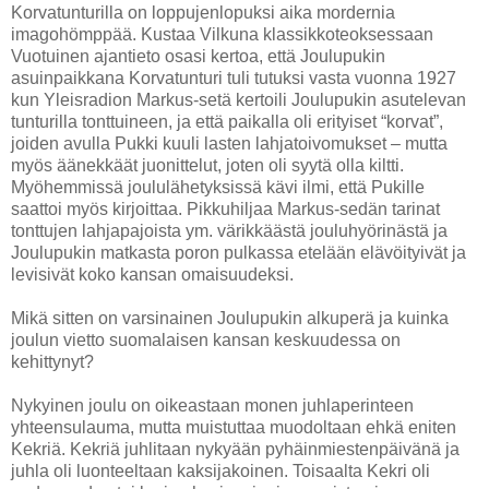
Korvatunturilla on loppujenlopuksi aika mordernia
imagohömppää. Kustaa Vilkuna klassikkoteoksessaan
Vuotuinen ajantieto osasi kertoa, että Joulupukin
asuinpaikkana Korvatunturi tuli tutuksi vasta vuonna 1927
kun Yleisradion Markus-setä kertoili Joulupukin asutelevan
tunturilla tonttuineen, ja että paikalla oli erityiset “korvat”,
joiden avulla Pukki kuuli lasten lahjatoivomukset – mutta
myös äänekkäät juonittelut, joten oli syytä olla kiltti.
Myöhemmissä joululähetyksissä kävi ilmi, että Pukille
saattoi myös kirjoittaa. Pikkuhiljaa Markus-sedän tarinat
tonttujen lahjapajoista ym. värikkäästä jouluhyörinästä ja
Joulupukin matkasta poron pulkassa etelään elävöityivät ja
levisivät koko kansan omaisuudeksi.
Mikä sitten on varsinainen Joulupukin alkuperä ja kuinka
joulun vietto suomalaisen kansan keskuudessa on
kehittynyt?
Nykyinen joulu on oikeastaan monen juhlaperinteen
yhteensulauma, mutta muistuttaa muodoltaan ehkä eniten
Kekriä. Kekriä juhlitaan nykyään pyhäinmiestenpäivänä ja
juhla oli luonteeltaan kaksijakoinen. Toisaalta Kekri oli