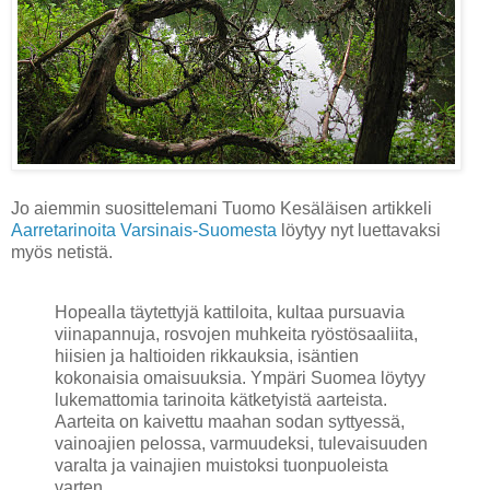
Jo aiemmin suosittelemani Tuomo Kesäläisen artikkeli
Aarretarinoita Varsinais-Suomesta
löytyy nyt luettavaksi
myös netistä.
Hopealla täytettyjä kattiloita, kultaa pursuavia
viinapannuja, rosvojen muhkeita ryöstösaaliita,
hiisien ja haltioiden rikkauksia, isäntien
kokonaisia omaisuuksia. Ympäri Suomea löytyy
lukemattomia tarinoita kätketyistä aarteista.
Aarteita on kaivettu maahan sodan syttyessä,
vainoajien pelossa, varmuudeksi, tulevaisuuden
varalta ja vainajien muistoksi tuonpuoleista
varten.