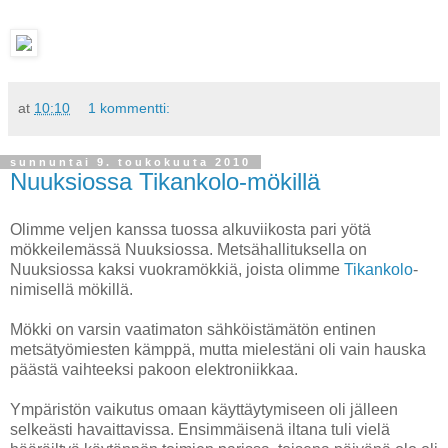
at
10:10
1 kommentti:
sunnuntai 9. toukokuuta 2010
Nuuksiossa Tikankolo-mökillä
Olimme veljen kanssa tuossa alkuviikosta pari yötä
mökkeilemässä Nuuksiossa. Metsähallituksella on
Nuuksiossa kaksi vuokramökkiä, joista olimme
Tikankolo
-
nimisellä mökillä.
Mökki on varsin vaatimaton sähköistämätön entinen
metsätyömiesten kämppä, mutta mielestäni oli vain hauska
päästä vaihteeksi pakoon elektroniikkaa.
Ympäristön vaikutus omaan käyttäytymiseen oli jälleen
selkeästi havaittavissa. Ensimmäisenä iltana tuli vielä