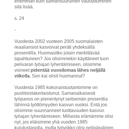
enemmän kuin samansuuruinen vaurastuminen
sitä lisää.
s. 24
-
Vuodesta 2002 vuoteen 2005 suomalaisten
reaaliansiot kasvoivat peräti yhdeksällä
prosentilla. Huomasitko jotain merkittävää
tapahtuneen? Jos olisimmekin käyttäneet tuon
pelivaran työajan lyhentämiseen, olisimme
voineet
pidentää vuosilomaa lähes neljällä
viikolla.
Sen kai olisit huomannut?
Vuodesta 1985 kokonaistuotantomme on
puolitoistakertaistunut. Samanaikaisesti
työpanos on pienentynyt seitsemän prosenttia
lähinnä työttömyyden kasvun vuoksi. Entä jos
olisimme suunnanneet tuottavuuden kasvun
työajan lyhentämiseen. Millaista elämämme olisi
nyt, jos eläisimme yhä vuoden 1985
kulutustasolla, mutta työviikko olisi nelipäiväinen