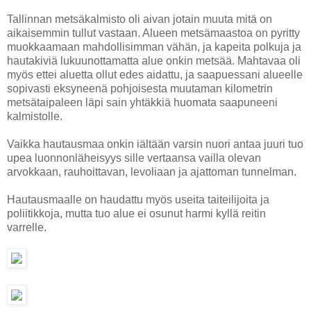
Tallinnan metsäkalmisto oli aivan jotain muuta mitä on
aikaisemmin tullut vastaan. Alueen metsämaastoa on pyritty
muokkaamaan mahdollisimman vähän, ja kapeita polkuja ja
hautakiviä lukuunottamatta alue onkin metsää. Mahtavaa oli
myös ettei aluetta ollut edes aidattu, ja saapuessani alueelle
sopivasti eksyneenä pohjoisesta muutaman kilometrin
metsätaipaleen läpi sain yhtäkkiä huomata saapuneeni
kalmistolle.
Vaikka hautausmaa onkin iältään varsin nuori antaa juuri tuo
upea luonnonläheisyys sille vertaansa vailla olevan
arvokkaan, rauhoittavan, levoliaan ja ajattoman tunnelman.
Hautausmaalle on haudattu myös useita taiteilijoita ja
poliitikkoja, mutta tuo alue ei osunut harmi kyllä reitin
varrelle.