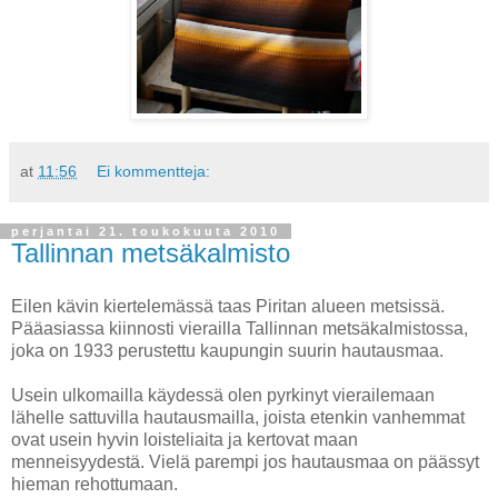
at
11:56
Ei kommentteja:
perjantai 21. toukokuuta 2010
Tallinnan metsäkalmisto
Eilen kävin kiertelemässä taas Piritan alueen metsissä.
Pääasiassa kiinnosti vierailla Tallinnan metsäkalmistossa,
joka on 1933 perustettu kaupungin suurin hautausmaa.
Usein ulkomailla käydessä olen pyrkinyt vierailemaan
lähelle sattuvilla hautausmailla, joista etenkin vanhemmat
ovat usein hyvin loisteliaita ja kertovat maan
menneisyydestä. Vielä parempi jos hautausmaa on päässyt
hieman rehottumaan.