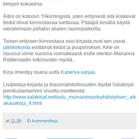
tietojen kokoelma.
Äitini on kotoisin Ylikiimingistä, joten erityisesti sitä koskevat
tiedot olivat kiinnostavaa luettavaa. Pitääpä kesällä käydä
vierailemaan joillakin alueen rauniopaikoilla.
Toinen erityisen kiinnostava osio kirjasta ovat sen useat
jätinkirkoista
esittämät tiedot ja puupiirrokset. Aihe on
noussut viime vuosina voimakkaasti esille etenkin Marianna
Ridderstadin tutkimusten myötä.
Kirja ilmestyy osana uutta
Kanerva-sarjaa.
Lisätietoja kirjasta ja tilausmahdollisuuden löydät Salakirjat-
pienkustantamoni sivuilta osoitteesta:
http://www.salakirjat.net/oulu_muinaismuistoyhdistyksen_aik
akauskirja_9.html
at
11:39
Ei kommentteja: