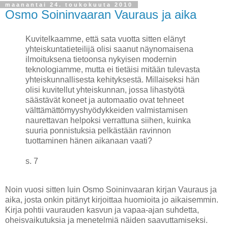
maanantai 24. toukokuuta 2010
Osmo Soininvaaran Vauraus ja aika
Kuvitelkaamme, että sata vuotta sitten elänyt
yhteiskuntatieteilijä olisi saanut näynomaisena
ilmoituksena tietoonsa nykyisen modernin
teknologiamme, mutta ei tietäisi mitään tulevasta
yhteiskunnallisesta kehityksestä. Millaiseksi hän
olisi kuvitellut yhteiskunnan, jossa lihastyötä
säästävät koneet ja automaatio ovat tehneet
välttämättömyyshyödykkeiden valmistamisen
naurettavan helpoksi verrattuna siihen, kuinka
suuria ponnistuksia pelkästään ravinnon
tuottaminen hänen aikanaan vaati?
s. 7
Noin vuosi sitten luin Osmo Soininvaaran kirjan Vauraus ja
aika, josta onkin pitänyt kirjoittaa huomioita jo aikaisemmin.
Kirja pohtii vaurauden kasvun ja vapaa-ajan suhdetta,
oheisvaikutuksia ja menetelmiä näiden saavuttamiseksi.