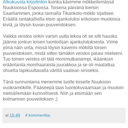
Alkukuusta kirjoitinkin
kuinka kävimme mökkeilemässä
Nuuksiossa Espoossa. Toisena päivänä kiersin
Saarilammen, jonka rannalla Tikankolo-mökki sijaitsee.
Eräällä rantakalliolla etsin ajankuluksi erikoisen muotoisia
kiviä, ja löysin kuvan puuveistoksen.
Vaikka veistos onkin varsin uutta tekoa oli se silti hauska
jäänne jonkun toisen luontoilijan ajankulutuksesta. Viime
yönä näin unta, missä löysin kaverini mökiltä toisen
puuveistoksen, mistä sitten tämäkin veistos palasi mieleeni.
Tuo toinen veistos oli tätä monimutkaisempi, ikäänkuin
eräänlaista monihaaraista juurakkoa ja se oli maalattua
ohuella läpikuultavalla värillä vaalean siniseksi.
Tänä sunnuntaina menemme tuolle toiselle Nuuksion
vuokramökille. Pääseepä taas luontokuvaamaan ja muutoin
metsäilemään kunnollisesti. Niin ja etsimään sen
kolmannen puuveitoksen ;)
at
15:49
4 kommenttia: