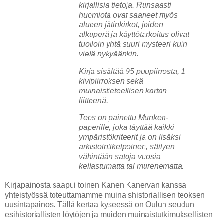
kirjallisia tietoja. Runsaasti
huomiota ovat saaneet myös
alueen jätinkirkot, joiden
alkuperä ja käyttötarkoitus olivat
tuolloin yhtä suuri mysteeri kuin
vielä nykyäänkin.
Kirja sisältää 95 puupiirrosta, 1
kivipiirroksen sekä
muinaistieteellisen kartan
liitteenä.
Teos on painettu Munken-
paperille, joka täyttää kaikki
ympäristökriteerit ja on lisäksi
arkistointikelpoinen, säilyen
vähintään satoja vuosia
kellastumatta tai murenematta.
Kirjapainosta saapui toinen Kanen Kanervan kanssa
yhteistyössä toteuttamamme muinaishistoriallisen teoksen
uusintapainos. Tällä kertaa kyseessä on Oulun seudun
esihistoriallisten löytöjen ja muiden muinaistutkimuksellisten