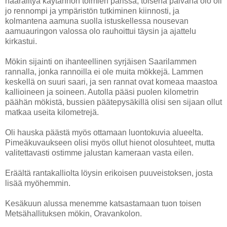
hääräiltyä käytännön toimien parissa, toisena päivänä olo oli
jo rennompi ja ympäristön tutkiminen kiinnosti, ja
kolmantena aamuna suolla istuskellessa nousevan
aamuauringon valossa olo rauhoittui täysin ja ajattelu
kirkastui.
Mökin sijainti on ihanteellinen syrjäisen Saarilammen
rannalla, jonka rannoilla ei ole muita mökkejä. Lammen
keskellä on suuri saari, ja sen rannat ovat komeaa maastoa
kallioineen ja soineen. Autolla pääsi puolen kilometrin
päähän mökistä, bussien päätepysäkillä olisi sen sijaan ollut
matkaa useita kilometrejä.
Oli hauska päästä myös ottamaan luontokuvia alueelta.
Pimeäkuvaukseen olisi myös ollut hienot olosuhteet, mutta
valitettavasti ostimme jalustan kameraan vasta eilen.
Eräältä rantakalliolta löysin erikoisen puuveistoksen, josta
lisää myöhemmin.
Kesäkuun alussa menemme katsastamaan tuon toisen
Metsähallituksen mökin, Oravankolon.