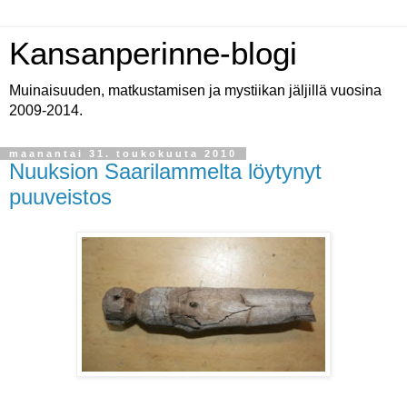
Kansanperinne-blogi
Muinaisuuden, matkustamisen ja mystiikan jäljillä vuosina
2009-2014.
maanantai 31. toukokuuta 2010
Nuuksion Saarilammelta löytynyt
puuveistos