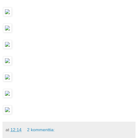
at
12:14
2 kommenttia: