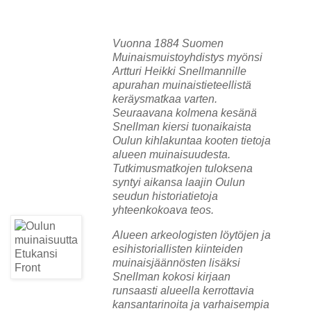
Vuonna 1884 Suomen
Muinaismuistoyhdistys myönsi
Artturi Heikki Snellmannille
apurahan muinaistieteellistä
keräysmatkaa varten.
Seuraavana kolmena kesänä
Snellman kiersi tuonaikaista
Oulun kihlakuntaa kooten tietoja
alueen muinaisuudesta.
Tutkimusmatkojen tuloksena
syntyi aikansa laajin Oulun
seudun historiatietoja
yhteenkokoava teos.
Alueen arkeologisten löytöjen ja
esihistoriallisten kiinteiden
muinaisjäännösten lisäksi
Snellman kokosi kirjaan
runsaasti alueella kerrottavia
kansantarinoita ja varhaisempia