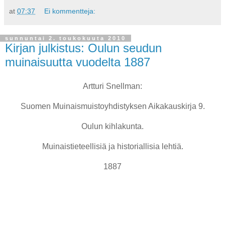
at
07:37
Ei kommentteja:
sunnuntai 2. toukokuuta 2010
Kirjan julkistus: Oulun seudun
muinaisuutta vuodelta 1887
Artturi Snellman:
Suomen Muinaismuistoyhdistyksen Aikakauskirja 9.
Oulun kihlakunta.
Muinaistieteellisiä ja historiallisia lehtiä.
1887