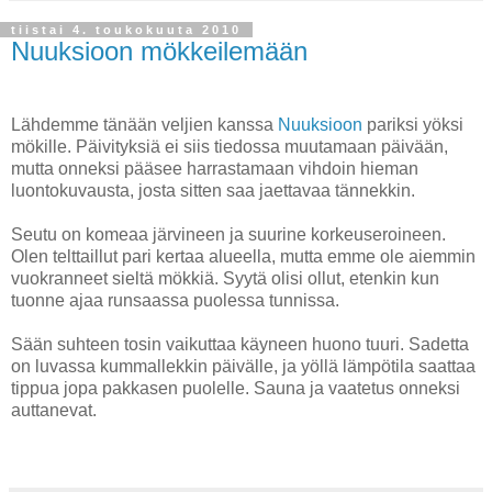
tiistai 4. toukokuuta 2010
Nuuksioon mökkeilemään
Lähdemme tänään veljien kanssa
Nuuksioon
pariksi yöksi
mökille. Päivityksiä ei siis tiedossa muutamaan päivään,
mutta onneksi pääsee harrastamaan vihdoin hieman
luontokuvausta, josta sitten saa jaettavaa tännekkin.
Seutu on komeaa järvineen ja suurine korkeuseroineen.
Olen telttaillut pari kertaa alueella, mutta emme ole aiemmin
vuokranneet sieltä mökkiä. Syytä olisi ollut, etenkin kun
tuonne ajaa runsaassa puolessa tunnissa.
Sään suhteen tosin vaikuttaa käyneen huono tuuri. Sadetta
on luvassa kummallekkin päivälle, ja yöllä lämpötila saattaa
tippua jopa pakkasen puolelle. Sauna ja vaatetus onneksi
auttanevat.