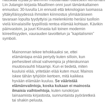
Lin Jutangin kirjasta Maallinen onni juuri tämänkaltainen
ennustus: 30-luvulla Lin ennusti että teknologian luomassa
yltäkylläisyydessä ihmsiten kiinnostus ylimääräiseen
tavaraan lopulta tyydyttyisi ja mielenkiinto heräisi tuolloin
vielä kiinalaisille tyypillistä rentoa elämää kohtaan. Kävikin
päinvastoin, ja juuri Kiinasta tuli toinen modernin
kiireellisyyden, vaurauden tavoittelun ja "kapitalismin"
symboli.
Mainonnan tekee tehokkaaksi se, ettei
elämäntapa enää periydy kuten silloin, kun
perhesiteet olivat vahvempia ja yhteiskunnan
muutosvauhti hitaampi. Kun ei tiedetä, miten
kuuluisi elää, yritetään elää kuten muut. Mainos
iskee tähän tyhjiöön kertoen, mitä kaikkea
hyvään elämään kuuluu.
Se vääristää
elämänvalintoja, koska kukaan ei mainosta
ilmaisia vaihtoehtoja
, kuten runokirjan
lainaamista kirjastosta, sunnuntaista pyöräretkeä
tai shakin peluuta.