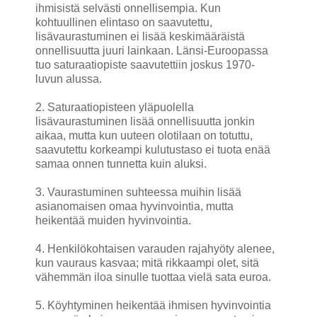
ihmisistä selvästi onnellisempia. Kun
kohtuullinen elintaso on saavutettu,
lisävaurastuminen ei lisää keskimääräistä
onnellisuutta juuri lainkaan. Länsi-Euroopassa
tuo saturaatiopiste saavutettiin joskus 1970-
luvun alussa.
2. Saturaatiopisteen yläpuolella
lisävaurastuminen lisää onnellisuutta jonkin
aikaa, mutta kun uuteen olotilaan on totuttu,
saavutettu korkeampi kulutustaso ei tuota enää
samaa onnen tunnetta kuin aluksi.
3. Vaurastuminen suhteessa muihin lisää
asianomaisen omaa hyvinvointia, mutta
heikentää muiden hyvinvointia.
4. Henkilökohtaisen varauden rajahyöty alenee,
kun vauraus kasvaa; mitä rikkaampi olet, sitä
vähemmän iloa sinulle tuottaa vielä sata euroa.
5. Köyhtyminen heikentää ihmisen hyvinvointia