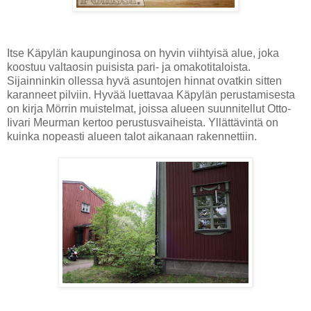
Itse Käpylän kaupunginosa on hyvin viihtyisä alue, joka
koostuu valtaosin puisista pari- ja omakotitaloista.
Sijainninkin ollessa hyvä asuntojen hinnat ovatkin sitten
karanneet pilviin. Hyvää luettavaa Käpylän perustamisesta
on kirja Mörrin muistelmat, joissa alueen suunnitellut Otto-
Iivari Meurman kertoo perustusvaiheista. Yllättävintä on
kuinka nopeasti alueen talot aikanaan rakennettiin.