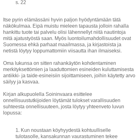
s. 22
Itse pyrin elämässäni hyvin paljon hyödyntämään tätä
näkökulmaa. Eipä muistu mieleen tapausta jolloin rahalla
hankittu tuote tai palvelu olisi lähennellyt niitä nautintoja
mitä ajatustyöstä saan. Myös luontoilumahdollisuudet ovat
Suomessa ehkä parhaat maailmassa, ja kirjastoista ja
netistä löytyy loppumattomiin viisautta ihan ilmaiseksi.
Oma lukunsa on sitten rahankäytön kohdentaminen
merkityksettömien ja laaduttomien esineiden kuluttamisesta
antiikki- ja taide-esineisiin sijoittamiseen, joihin käytetty arvo
säilyy ja kasvaa.
Kirjan alkupuolella Soininvaara esittelee
onnellisuustutkijoiden löytämät tulokset varallisuuden
suhteesta onnellisuuteen, josta löytyy yhteenveto luvun
lopussa:
1. Kun noustaan köyhyydestä kohtuulliselle
tulotasolle, kansakunnan vaurastuminen tekee