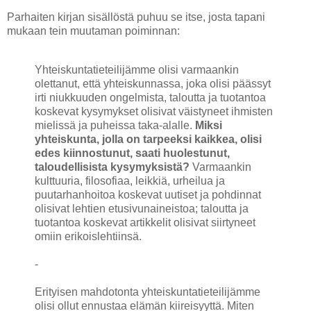
Parhaiten kirjan sisällöstä puhuu se itse, josta tapani
mukaan tein muutaman poiminnan:
Yhteiskuntatieteilijämme olisi varmaankin
olettanut, että yhteiskunnassa, joka olisi päässyt
irti niukkuuden ongelmista, taloutta ja tuotantoa
koskevat kysymykset olisivat väistyneet ihmisten
mielissä ja puheissa taka-alalle.
Miksi
yhteiskunta, jolla on tarpeeksi kaikkea, olisi
edes kiinnostunut, saati huolestunut,
taloudellisista kysymyksistä?
Varmaankin
kulttuuria, filosofiaa, leikkiä, urheilua ja
puutarhanhoitoa koskevat uutiset ja pohdinnat
olisivat lehtien etusivunaineistoa; taloutta ja
tuotantoa koskevat artikkelit olisivat siirtyneet
omiin erikoislehtiinsä.
-
Erityisen mahdotonta yhteiskuntatieteilijämme
olisi ollut ennustaa elämän kiireisyyttä. Miten