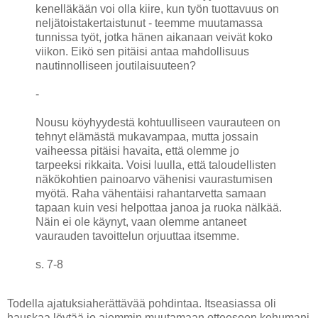
kenelläkään voi olla kiire, kun työn tuottavuus on
neljätoistakertaistunut - teemme muutamassa
tunnissa työt, jotka hänen aikanaan veivät koko
viikon. Eikö sen pitäisi antaa mahdollisuus
nautinnolliseen joutilaisuuteen?
-
Nousu köyhyydestä kohtuulliseen vaurauteen on
tehnyt elämästä mukavampaa, mutta jossain
vaiheessa pitäisi havaita, että olemme jo
tarpeeksi rikkaita. Voisi luulla, että taloudellisten
näkökohtien painoarvo vähenisi vaurastumisen
myötä. Raha vähentäisi rahantarvetta samaan
tapaan kuin vesi helpottaa janoa ja ruoka nälkää.
Näin ei ole käynyt, vaan olemme antaneet
vaurauden tavoittelun orjuuttaa itsemme.
s. 7-8
Todella ajatuksiaherättävää pohdintaa. Itseasiassa oli
hauskaa löytää jo aiemmin muutamaan otteeseen kehumani