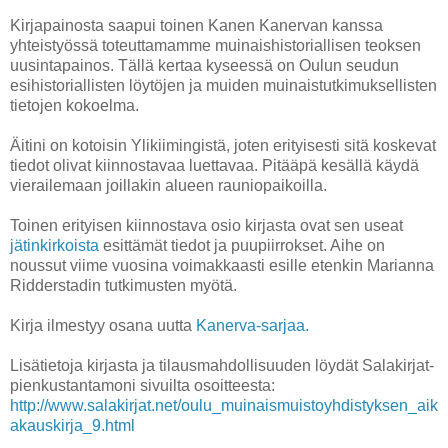
Kirjapainosta saapui toinen Kanen Kanervan kanssa
yhteistyössä toteuttamamme muinaishistoriallisen teoksen
uusintapainos. Tällä kertaa kyseessä on Oulun seudun
esihistoriallisten löytöjen ja muiden muinaistutkimuksellisten
tietojen kokoelma.
Äitini on kotoisin Ylikiimingistä, joten erityisesti sitä koskevat
tiedot olivat kiinnostavaa luettavaa. Pitääpä kesällä käydä
vierailemaan joillakin alueen rauniopaikoilla.
Toinen erityisen kiinnostava osio kirjasta ovat sen useat
jätinkirkoista
esittämät tiedot ja puupiirrokset. Aihe on
noussut viime vuosina voimakkaasti esille etenkin Marianna
Ridderstadin tutkimusten myötä.
Kirja ilmestyy osana uutta
Kanerva-sarjaa.
Lisätietoja kirjasta ja tilausmahdollisuuden löydät Salakirjat-
pienkustantamoni sivuilta osoitteesta:
http://www.salakirjat.net/oulu_muinaismuistoyhdistyksen_aik
akauskirja_9.html