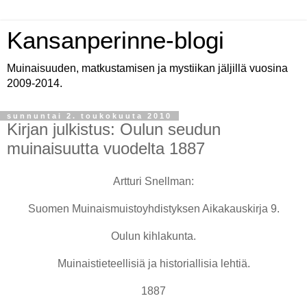
Kansanperinne-blogi
Muinaisuuden, matkustamisen ja mystiikan jäljillä vuosina
2009-2014.
sunnuntai 2. toukokuuta 2010
Kirjan julkistus: Oulun seudun
muinaisuutta vuodelta 1887
Artturi Snellman:
Suomen Muinaismuistoyhdistyksen Aikakauskirja 9.
Oulun kihlakunta.
Muinaistieteellisiä ja historiallisia lehtiä.
1887