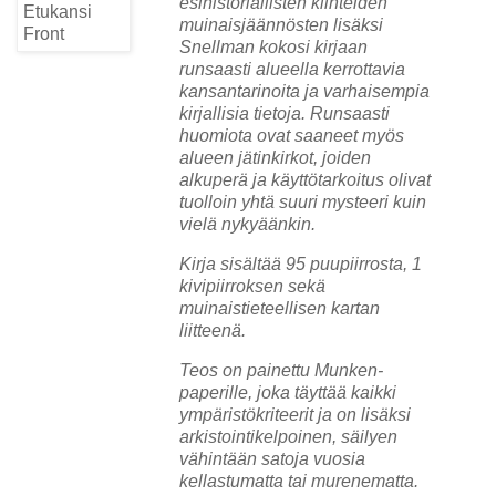
esihistoriallisten kiinteiden
muinaisjäännösten lisäksi
Snellman kokosi kirjaan
runsaasti alueella kerrottavia
kansantarinoita ja varhaisempia
kirjallisia tietoja. Runsaasti
huomiota ovat saaneet myös
alueen jätinkirkot, joiden
alkuperä ja käyttötarkoitus olivat
tuolloin yhtä suuri mysteeri kuin
vielä nykyäänkin.
Kirja sisältää 95 puupiirrosta, 1
kivipiirroksen sekä
muinaistieteellisen kartan
liitteenä.
Teos on painettu Munken-
paperille, joka täyttää kaikki
ympäristökriteerit ja on lisäksi
arkistointikelpoinen, säilyen
vähintään satoja vuosia
kellastumatta tai murenematta.