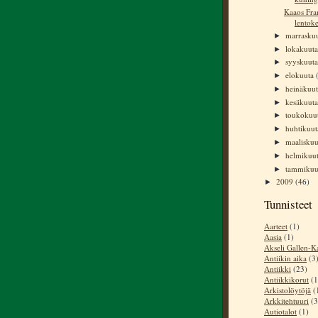
Kaaos Fra
lentoke
marrasku
►
lokakuut
►
syyskuut
►
elokuuta
►
heinäkuu
►
kesäkuut
►
toukokuu
►
huhtikuu
►
maalisku
►
helmikuu
►
tammiku
►
2009
(46)
►
Tunnisteet
Aarteet
(1)
Aasia
(1)
Akseli Gallen-Ka
Antiikin aika
(3
Antiikki
(23)
Antiikkikorut
(1
Arkistolöytöjä
(
Arkkitehtuuri
(3
Autiotalot
(1)