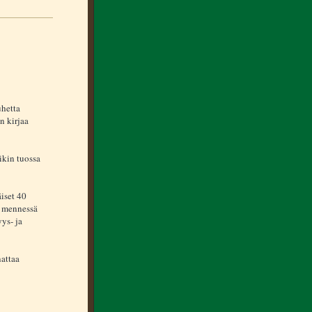
hetta
n kirjaa
likin tuossa
iset 40
on mennessä
ys- ja
attaa