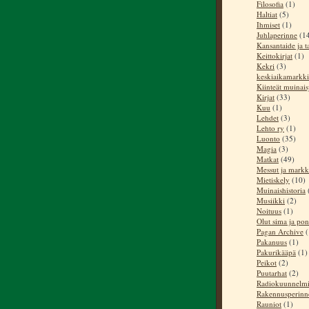
Filosofia
(1)
Haltiat
(5)
Ihmiset
(1)
Juhlaperinne
(1
Kansantaide ja t
Keittokirjat
(1)
Kekri
(3)
keskiaikamarkki
Kiinteät muinai
Kirjat
(33)
Kuu
(1)
Lehdet
(3)
Lehto ry
(1)
Luonto
(35)
Magia
(3)
Matkat
(49)
Messut ja markk
Mietiskely
(10)
Muinaishistoria
Musiikki
(2)
Noituus
(1)
Olut sima ja pon
Pagan Archive
(
Pakanuus
(1)
Pakurikääpä
(1)
Peikot
(2)
Puutarhat
(2)
Radiokuunnelm
Rakennusperinn
Rauniot
(1)