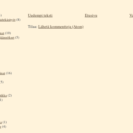
Uudempi teksti
Etusivu
Va
4)
aidekäsityöt
(8)
Tilaa:
Lähetä kommentteja (Atom)
nat
(10)
sjäännökset
(5)
inat
(16)
(5)
tikka
(2)
1)
ia
(1)
e
(4)