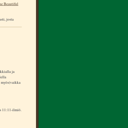
he Beautiful
ti, josta
kkialla ja
ella
ä myös(vaikka
s 11:11-ilmiö.