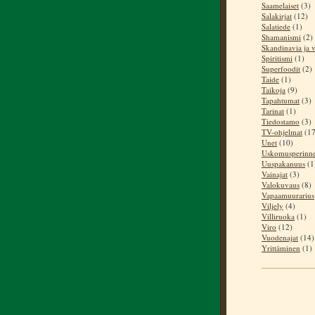
Saamelaiset
(3)
Salakirjat
(12)
Salatiede
(1)
Shamanismi
(2)
Skandinavia ja v
Spiritismi
(1)
Superfoodit
(2)
Taide
(1)
Taikoja
(9)
Tapahtumat
(3)
Tarinat
(1)
Tiedostamo
(3)
TV-ohjelmat
(17
Unet
(10)
Uskomusperinn
Uuspakanuus
(1
Vainajat
(3)
Valokuvaus
(8)
Vapaamuurarius
Viljely
(4)
Villiruoka
(1)
Viro
(12)
Vuodenajat
(14)
Yrittäminen
(1)