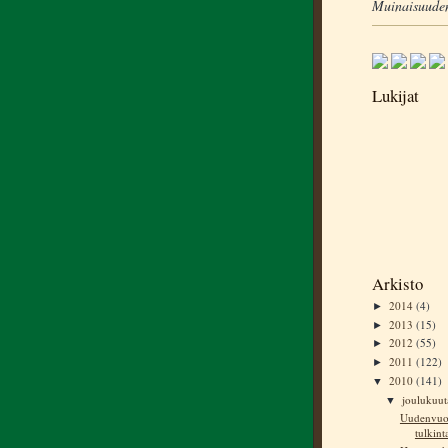
Muinaisuuden
Lukijat
Arkisto
2014
(4)
►
2013
(15)
►
2012
(55)
►
2011
(122)
►
2010
(141)
▼
joulukuu
▼
Uudenvuod
tulkint