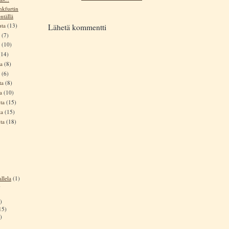
nkfurtin
ntällä
uta
(13)
Lähetä kommentti
a
(7)
a
(10)
(14)
ta
(8)
a
(6)
ta
(8)
ta
(10)
uta
(15)
ta
(15)
uta
(18)
llela
(1)
)
)
15)
)