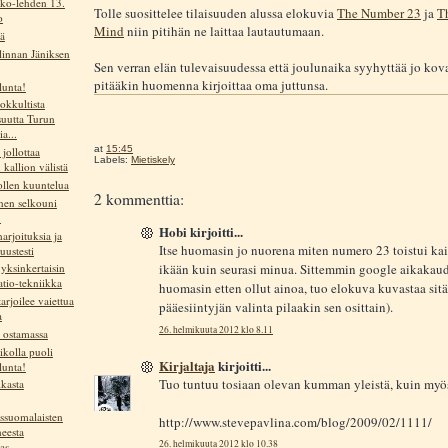
ko-lehden 13.
Tolle suosittelee tilaisuuden alussa elokuvia
The Number 23
ja
T
o
Mind
niin pitihän ne laittaa lautautumaan.
ä
linnan Jäniksen
Sen verran elän tulevaisuudessa että joulunaika syyhyttää jo kovas
pitääkin huomenna kirjoittaa oma juttunsa.
lunta!
okkultista
isuutta Turun
a...
at
15:45
 jollottaa
Labels:
Mietiskely
kallion välistä
ollen kuuntelua
2 kommenttia:
en selkouni
!
Hobi kirjoitti...
arjoituksia ja
Itse huomasin jo nuorena miten numero 23 toistui kai
suustesti
ikään kuin seurasi minua. Sittemmin google aikakaud
yksinkertaisin
atio-tekniikka
huomasin etten ollut ainoa, tuo elokuva kuvastaa sit
tarjoilee vaiettua
pääesiintyjän valinta pilaakin sen osittain).
a
26. helmikuuta 2012 klo 8.11
ä ostamassa
ikolla puoli
Kirjaltaja
kirjoitti...
lunta!
Tuo tuntuu tosiaan olevan kumman yleistä, kuin myö
kasta
ssuomalaisten
http://www.stevepavlina.com/blog/2009/02/1111/
eesta
26. helmikuuta 2012 klo 10.38
s...