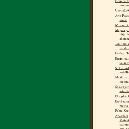
Hermeetik
numer
Unennäkö
Arto Paasi
vuosi
65 senttiä 
Magiaa ja 
kirjall
akatemi
Joulu tulla
kahden 
Eckhart T
Ensimmäin
takana
Selkouni-h
todelli
Maailman 
medita
Salakirjat 
totuutt
Piilopirtti
Etelä-rann
metriä 
Paluu Krei
Arvostelu
Muinai
kadonn
kuninga