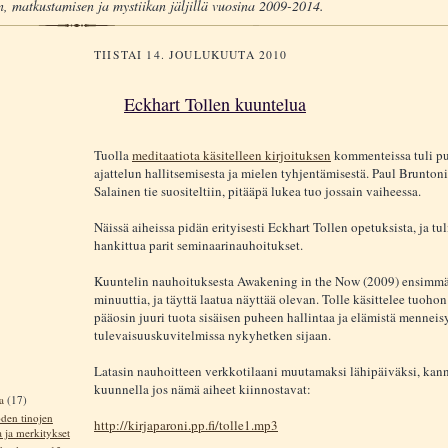
, matkustamisen ja mystiikan jäljillä vuosina 2009-2014.
TIISTAI 14. JOULUKUUTA 2010
Eckhart Tollen kuuntelua
Tuolla
meditaatiota käsitelleen kirjoituksen
kommenteissa tuli pu
ajattelun hallitsemisesta ja mielen tyhjentämisestä. Paul Bruntoni
Salainen tie suositeltiin, pitääpä lukea tuo jossain vaiheessa.
Näissä aiheissa pidän erityisesti Eckhart Tollen opetuksista, ja tu
hankittua parit seminaarinauhoitukset.
Kuuntelin nauhoituksesta Awakening in the Now (2009) ensimmä
minuuttia, ja täyttä laatua näyttää olevan. Tolle käsittelee tuoh
pääosin juuri tuota sisäisen puheen hallintaa ja elämistä menneisy
tulevaisuuskuvitelmissa nykyhetken sijaan.
Latasin nauhoitteen verkkotilaani muutamaksi lähipäiväksi, kann
kuunnella jos nämä aiheet kiinnostavat:
ta
(17)
en tinojen
http://kirjaparoni.pp.fi/tolle1.mp3
a ja merkitykset