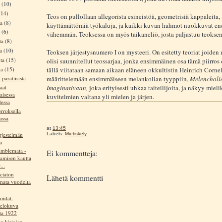
a
(10)
(14)
Teos on pullollaan allegorista esineistöä, geometrisiä kappaleita,
ta
(8)
käyttämättömiä työkaluja, ja kaikki kuvan hahmot nuokkuvat e
a
(6)
vähemmän. Teoksessa on myös taikaneliö, josta paljastuu teokse
ta
(8)
ta
(10)
Teoksen järjestysnumero I on mysteeri. On esitetty teoriat joide
uta
(15)
olisi suunnitellut teossarjaa, jonka ensimmäinen osa tämä piirros ol
ta
(15)
tällä viitataan samaan aikaan eläneen okkultistin Heinrich Corne
määrittelemään ensimmäiseen melankolian tyyppiin,
Melencholi
paratiisista
Imaginativaan,
joka erityisesti uhkaa taiteilijoita, ja näkyy miel
aat
aisessa
kuvitelmien valtana yli mielen ja järjen.
dessa
erroksella
assa
at
13:45
rjestelmän
Labels:
Mietiskely
a
Emblemata -
Ei kommentteja:
tamisen kautta
...
ciaton
Lähetä kommentti
ata vuodelta
oidat.
elokuva
ta 1922
en kirjojen