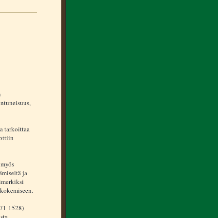
n
entuneisuus,
a tarkoittaa
ottiin
n myös
ämiseltä ja
simerkiksi
n kokemiseen.
471-1528)
sta.