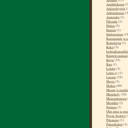
Antiikkikorut
(1
Arkistolöytöjä
(
Arkkitehtuuri
(3
Autiotalot
(1)
Filosofia
(1)
Haltiat
(5)
Ihmiset
(1)
Juhlaperinne
(1
Kansantaide ja t
Keittokirjat
(1)
Kekri
(3)
keskiaikamarkki
Kiinteät muinai
Kirjat
(33)
Kuu
(1)
Lehdet
(3)
Lehto ry
(1)
Luonto
(35)
Magia
(3)
Matkat
(49)
Messut ja markk
Mietiskely
(10)
Muinaishistoria
Musiikki
(2)
Noituus
(1)
Olut sima ja pon
Pagan Archive
(
Pakanuus
(1)
Pakurikääpä
(1)