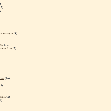
)
15)
)
4)
aidekäsityöt
(8)
nat
(10)
sjäännökset
(5)
inat
(16)
(5)
tikka
(2)
1)