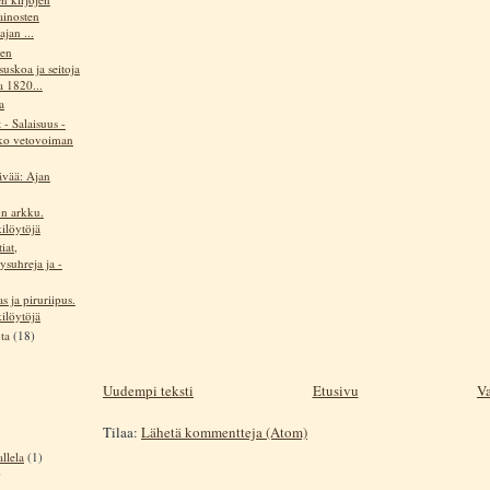
ainosten
ajan ...
ten
uskoa ja seitoja
a 1820...
a
 - Salaisuus -
ko vetovoiman
ävää: Ajan
n arkku.
ilöytöjä
iat,
ysuhreja ja -
s ja piruriipus.
ilöytöjä
uta
(18)
Uudempi teksti
Etusivu
Va
Tilaa:
Lähetä kommentteja (Atom)
llela
(1)
)