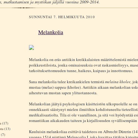
, matkustamisen ja mystiikan jäljillä vuosina 2009-2014.
SUNNUNTAI 7. HELMIKUUTA 2010
Melankolia
Melankolia on eräs antiikin kreikkalaisten määrittelemistä miele
poikkeustiloista, jonka ominaisuuksia ovat raskasmielisyys, mas
tarkoituksettomuuden tunne, haikeus, kaipaus ja innottomuus.
Sana melankolia tulee kreikankielen termistä
melaina kholee,
jok
mustaa (melas) sappea (kholee). Antiikin aikaan melankolian usk
aiheutuvan mustan sapen ylituotannosta.
Melankolian jäätyä psykologisen käsitteistön ulkopuolelle se o
onnekkaasti säästynyt mielen ilmiöihin kohdistuneelta tieteellist
medikalisaatiolta. Tila ei ole vaarallinen, ja sitä voi hyödyntää e
romantiikan aikakauden taiteen ja kirjallisuuden syvällisempää
ta
(17)
uta
(13)
Kuuluisin melankoliaa esittävä taideteos on Albrecht Dürerin (1
a
(7)
vuonna 1514 piirtämä Melencolia I, joka kuvittaa tätäkin kirjoitu