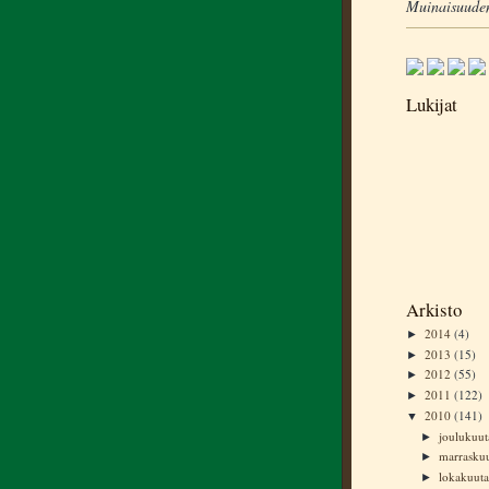
Muinaisuuden
Lukijat
Arkisto
2014
(4)
►
2013
(15)
►
2012
(55)
►
2011
(122)
►
2010
(141)
▼
joulukuu
►
marrasku
►
lokakuut
►