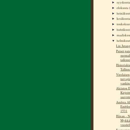
syyskuut
►
elokuuta
►
heinäkuu
►
kesäkuut
►
toukokuu
►
huhtikuu
►
maalisku
►
helmikuu
▼
Lin Jutang 
Puiset pats
suomal
taikuu
Historiaki
Tallinn
Virolaisen
turvajä
vankin
Alciaton 
Kirjoit
saavute
Andrea Al
Emblem
1531
Häxan - N
Mykkä
vuodel
Esoteerist