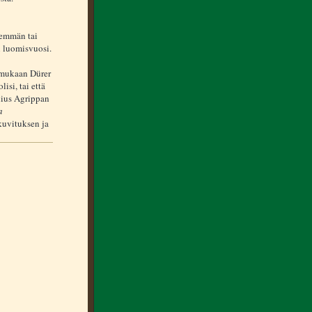
nemmän tai
n luomisvuosi.
n mukaan Dürer
isi, tai että
lius Agrippan
a
ikuvituksen ja