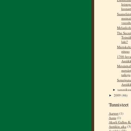
loistop
kustant
Saamelais
muinais
vuosilt
Melankoli
The Secret
Toimii
laki?
Mietiskelt
pituus
1700-luvu
Antiikk
Metsänhalt
metsäst
taikoja
Soturipatsa
Antiikk
tammiku
►
2009
(46)
►
Tunnisteet
Aarteet
(1)
Aasia
(1)
Akseli Gallen-Ka
Antiikin aika
(3
Antiikki
(23)