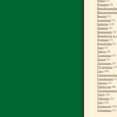
Peikot
(2)
Puutarhat
(2)
Radiokuunnelm
Rakennusperinn
Rauniot
(1)
Saamelaiset
(3)
Salakirjat
(12)
Salatiede
(1)
Shamanismi
(2)
Skandinavia ja v
Spiritismi
(1)
Superfoodit
(2)
Taide
(1)
Taikoja
(9)
Tapahtumat
(3)
Tarinat
(1)
Tiedostamo
(3)
TV-ohjelmat
(17
Unet
(10)
Uskomusperinn
Uuspakanuus
(1
Vainajat
(3)
Valokuvaus
(8)
Vapaamuurarius
Viljely
(4)
Villiruoka
(1)
Viro
(12)
Vuodenajat
(14)
Yrittäminen
(1)