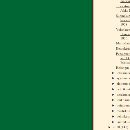
markki
Tulevaisuu
Jukka 
Suomalai
havain
1938
Viikinkien
Hämee
1050
Marrasku
Keittokirj
Pyhäinpäi
antiikk
Wanhas
Helsingin 
lokakuut
►
syyskuut
►
elokuuta
►
heinäkuu
►
kesäkuut
►
toukokuu
►
huhtikuu
►
maalisku
►
helmikuu
►
tammiku
►
2010
(141)
►