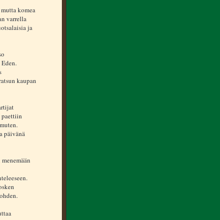
s, mutta komea
n varrella
otsalaisia ja
so
i Eden.
s
 ratsun kaupan
rtijat
 paettiin
lmuten.
na päivänä
in menemään
nteleeseen.
kosken
kohden.
uttaa