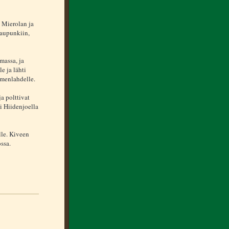
n Mierolan ja
aupunkiin,
massa, ja
e ja lähti
menlahdelle.
a polttivat
i Hiidenjoella
lle. Kiveen
ssa.