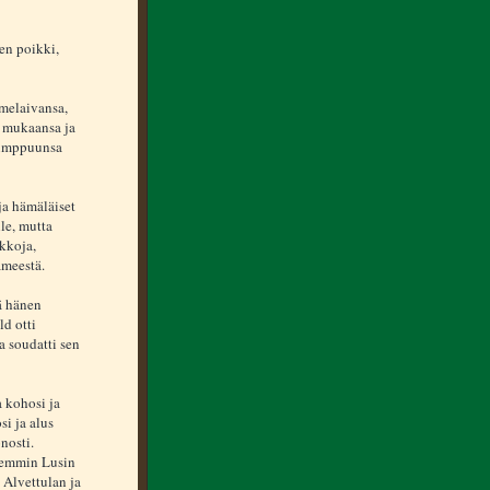
en poikki,
rmelaivansa,
t mukaansa ja
 kimppuunsa
ja hämäläiset
lle, mutta
kkoja,
ämeestä.
ä hänen
ld otti
a soudatti sen
 kohosi ja
si ja alus
onosti.
vemmin Lusin
 Alvettulan ja