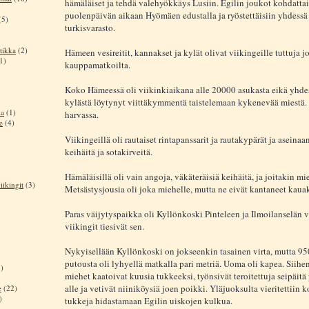
hämäläiset ja tehdä valehyökkäys Lusiin. Egilin joukot kohdattai
puolenpäivän aikaan Hyömäen edustalla ja ryöstettäisiin yhdes
(5)
turkisvarasto.
tikka
(2)
Hämeen vesireitit, kannakset ja kylät olivat viikingeille tuttuja jo
1)
kauppamatkoilta.
Koko Hämeessä oli viikinkiaikana alle 20000 asukasta eikä yhd
kylästä löytynyt viittäkymmentä taistelemaan kykenevää miestä. J
ia
(1)
harvassa.
e
(4)
Viikingeillä oli rautaiset rintapanssarit ja rautakypärät ja aseina
keihäitä ja sotakirveitä.
Hämäläisillä oli vain angoja, väkäteräisiä keihäitä, ja joitakin mi
iikingit
(3)
Metsästysjousia oli joka miehelle, mutta ne eivät kantaneet kauak
Paras väijytyspaikka oli Kyllönkoski Pinteleen ja Ilmoilanselän 
viikingit tiesivät sen.
Nykyisellään Kyllönkoski on jokseenkin tasainen virta, mutta 950
putousta oli lyhyellä matkalla pari metriä. Uoma oli kapea. Siihen
)
miehet kaatoivat kuusia tukkeeksi, työnsivät teroitettuja seipäitä
alle ja vetivät niiniköysiä joen poikki. Yläjuoksulta vieritettiin 
e
(22)
)
tukkeja hidastamaan Egilin uiskojen kulkua.