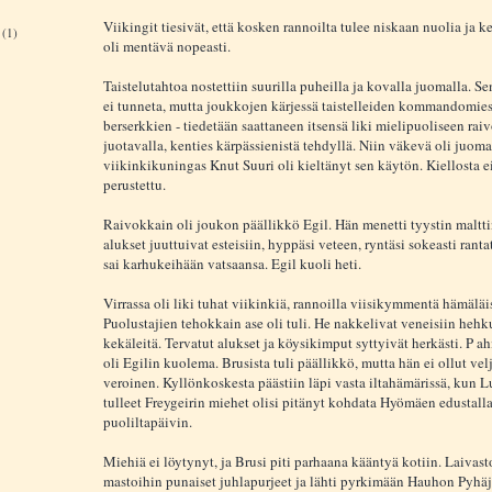
Viikingit tiesivät, että kosken rannoilta tulee niskaan nuolia ja ke
(1)
oli mentävä nopeasti.
Taistelutahtoa nostettiin suurilla puheilla ja kovalla juomalla. 
ei tunneta, mutta joukkojen kärjessä taistelleiden kommandomies
berserkkien - tiedetään saattaneen itsensä liki mielipuoliseen rai
juotavalla, kenties kärpässienistä tehdyllä. Niin väkevä oli juoma
viikinkikuningas Knut Suuri oli kieltänyt sen käytön. Kiellosta e
perustettu.
Raivokkain oli joukon päällikkö Egil. Hän menetti tyystin maltti
alukset juuttuivat esteisiin, hyppäsi veteen, ryntäsi sokeasti rantat
sai karhukeihään vatsaansa. Egil kuoli heti.
Virrassa oli liki tuhat viikinkiä, rannoilla viisikymmentä hämäläi
Puolustajien tehokkain ase oli tuli. He nakkelivat veneisiin hehku
kekäleitä. Tervatut alukset ja köysikimput syttyivät herkästi. P a
oli Egilin kuolema. Brusista tuli päällikkö, mutta hän ei ollut vel
veroinen. Kyllönkoskesta päästiin läpi vasta iltahämärissä, kun L
tulleet Freygeirin miehet olisi pitänyt kohdata Hyömäen edustalla
puoliltapäivin.
Miehiä ei löytynyt, ja Brusi piti parhaana kääntyä kotiin. Laivast
mastoihin punaiset juhlapurjeet ja lähti pyrkimään Hauhon Pyhäjä