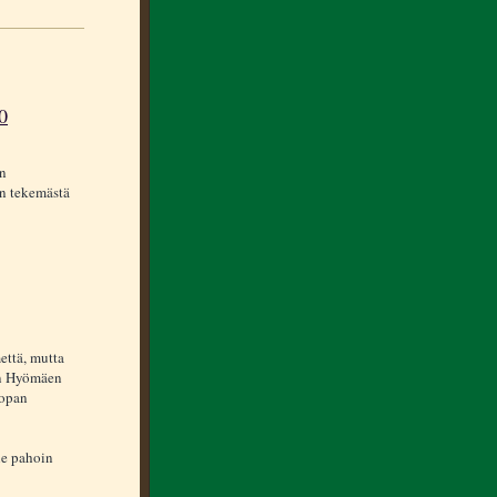
0
an
en tekemästä
että, mutta
on Hyömäen
oopan
le pahoin