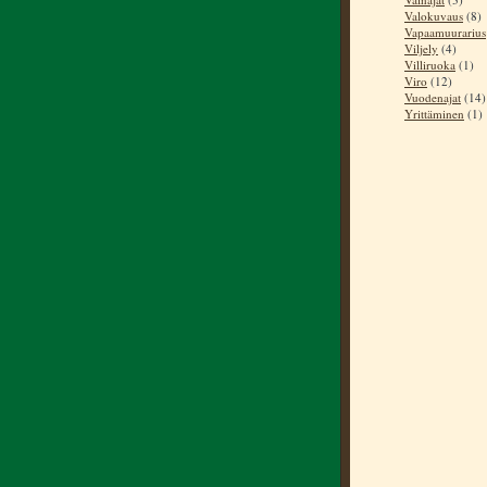
Valokuvaus
(8)
Vapaamuurarius
Viljely
(4)
Villiruoka
(1)
Viro
(12)
Vuodenajat
(14)
Yrittäminen
(1)