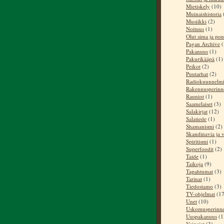
Mietiskely
(10)
Muinaishistoria
Musiikki
(2)
Noituus
(1)
Olut sima ja pon
Pagan Archive
(
Pakanuus
(1)
Pakurikääpä
(1)
Peikot
(2)
Puutarhat
(2)
Radiokuunnelm
Rakennusperinn
Rauniot
(1)
Saamelaiset
(3)
Salakirjat
(12)
Salatiede
(1)
Shamanismi
(2)
Skandinavia ja v
Spiritismi
(1)
Superfoodit
(2)
Taide
(1)
Taikoja
(9)
Tapahtumat
(3)
Tarinat
(1)
Tiedostamo
(3)
TV-ohjelmat
(17
Unet
(10)
Uskomusperinn
Uuspakanuus
(1
Vainajat
(3)