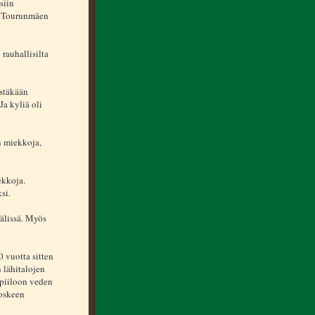
siin
sä Tourunmäen
 rauhallisilta
estäkään
a kyliä oli
an miekkoja,
ekkoja.
si.
välissä. Myös
 vuotta sitten
 lähitalojen
 piiloon veden
koskeen