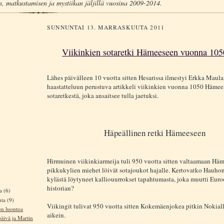
, matkustamisen ja mystiikan jäljillä vuosina 2009-2014.
SUNNUNTAI 13. MARRASKUUTA 2011
Viikinkien sotaretki Hämeeseen vuonna 105
Lähes päivälleen 10 vuotta sitten Hesarissa ilmestyi Erkka Maul
haastatteluun perustuva artikkeli viikinkien vuonna 1050 Häme
sotaretkestä, joka ansaitsee tulla jaetuksi.
Häpeällinen retki Hämeeseen
Hirmuinen viikinkiarmeija tuli 950 vuotta sitten valtaamaan Häm
pikkukylien miehet löivät sotajoukot hajalle. Kertovatko Hauh
kylästä löytyneet kalliouurrokset tapahtumasta, joka muutti Eur
historian?
ta
(6)
uta
(9)
Viikingit tulivat 950 vuotta sitten Kokemäenjokea pitkin Nokial
n luontoa
aikein.
äivä ja Martin