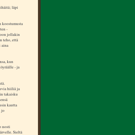
ihäitä; läpi
Sen koostumusta
ten -
voon jollakin
n teho, että
i aina
nsa, kun
öyräälle - ja
stä.
via hiiliä ja
hin takaisku
jensä
usin kautta
 jo
o nosti
rvelle. Sieltä