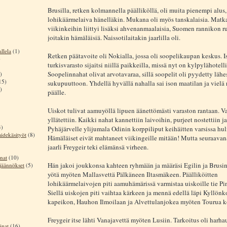
Brusilla, retken kolmannella päälliköllä, oli muita pienempi alu
lohikäärmelaiva hänelläkin. Mukana oli myös tanskalaisia. Matka
viikinkeihin liittyi lisäksi ahvenanmaalaisia, Suomen rannikon ru
joitakin hämäläisiä. Naissotilaitakin jaarlilla oli.
llela
(1)
Retken päätavoite oli Nokialla, jossa oli soopelikaupan keskus. I
)
turkisvarasto sijaitsi niillä paikkeilla, missä nyt on kylpylähotell
Soopelinnahat olivat arvotavaraa, sillä soopelit oli pyydetty lähe
)
15)
sukupuuttoon. Yhdellä hyvällä nahalla sai ison maatilan ja vielä
)
päälle.
Uiskot tulivat aamuyöllä lipuen äänettömästi varaston rantaan. Va
yllätettiin. Kaikki nahat kannettiin laivoihin, purjeet nostettiin ja
4)
Pyhäjärvelle ylijumala Odinin korppiliput keihäitten varsissa hu
aidekäsityöt
(8)
Hämäläiset eivät mahtaneet viikingeille mitään! Mutta seuraava
jaarli Freygeir teki elämänsä virheen.
nat
(10)
Hän jakoi joukkonsa kahteen ryhmään ja määräsi Egilin ja Brus
sjäännökset
(5)
yötä myöten Mallasvettä Pälkäneen Iltasmäkeen. Päälliköitten
lohikäärmelaivojen piti aamuhämärissä varmistaa uiskoille tie Pi
Siellä uiskojen piti vaihtaa kärkeen ja mennä edellä läpi Kyllön
kapeikon, Hauhon Ilmoilaan ja Alvettulanjokea myöten Tourua 
Freygeir itse lähti Vanajavettä myöten Lusiin. Tarkoitus oli harha
inat
(16)