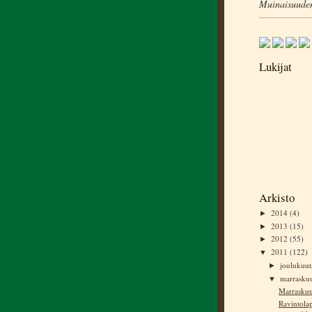
Muinaisuuden
Lukijat
Arkisto
2014
(4)
►
2013
(15)
►
2012
(55)
►
2011
(122)
▼
joulukuu
►
marrasku
▼
Marraskuu
Ravintolap