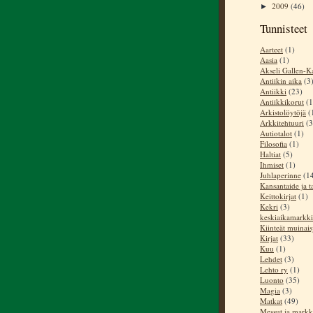
2009
(46)
►
Tunnisteet
Aarteet
(1)
Aasia
(1)
Akseli Gallen-Ka
Antiikin aika
(3
Antiikki
(23)
Antiikkikorut
(1
Arkistolöytöjä
(
Arkkitehtuuri
(3
Autiotalot
(1)
Filosofia
(1)
Haltiat
(5)
Ihmiset
(1)
Juhlaperinne
(1
Kansantaide ja t
Keittokirjat
(1)
Kekri
(3)
keskiaikamarkki
Kiinteät muinai
Kirjat
(33)
Kuu
(1)
Lehdet
(3)
Lehto ry
(1)
Luonto
(35)
Magia
(3)
Matkat
(49)
Messut ja markk