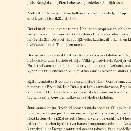
pääsi Kopsjokea myöten Leheeseen ja edelleen Suolijärveen.
Mutta Kettulan sepät olivat laittaneet vankan rautaketjun Kopsjo
eikä Brusi päässytkään siitä yli.
Brusikin oli juonut kärpässientä. Hän jätti raivopäissään lohikää
siirtyi uiskoon, komensi kaikki huutomatkan päässä olleet uisko
lähti etsimään toista reittiä Suolijärvelle. Laurinkalliolla hänen
hyökkäsivät vielä Tuuloksen miehet.
Brusin uiskot eksyivät Haaksivalkamassa pussiin lahden perälle, 
hyökkäsivät taas. Taistelu oli raju. Viikingit selvisivät Suolijärve
Haaksivalkaman rannalta on löydetty nuolenkärkiä, keihäitä, mie
kypäriä ja luita enemmän kuin mistään samankokoiselta alalta H
Egilin kaaduttua Brusi sai avukseen naissotilaan. Otaksutaan, ett
nimensä oli Brynhild. Kun Brusi jätti lohikäärmelaivansa, Brynhi
komennon. Hän käski läheisistä uiskoista lisää miehiä laivaansa j
täyttä vauhtia Kopsjoen sulkevaa rautaketjua kohden.
Juuri ennen ketjua Brynhild komensi miehet perään. Silloin keula
laiva nousi ketjun päälle. Kun miehistö juoksi keulaan, perä koho
lipui ketjun yli ja pääsi esteettä Suolijärvelle. Freygeirin kävi hu
Alvettulan miehet hyökkäsivät hänen kimppuunsa odotettua ko
kannaksella, ja Freygeir joutui palaamaan takaisin Vanajavedelle.