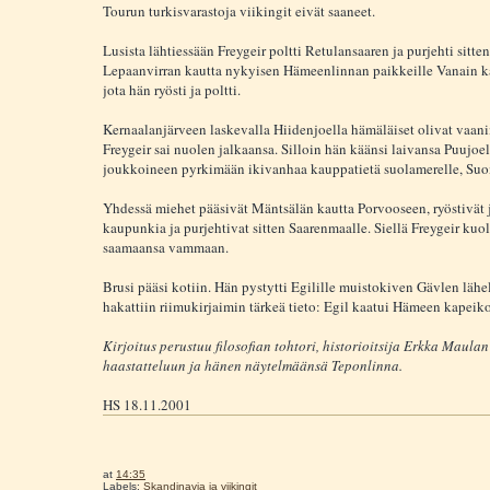
Tourun turkisvarastoja viikingit eivät saaneet.
Lusista lähtiessään Freygeir poltti Retulansaaren ja purjehti sitte
Lepaanvirran kautta nykyisen Hämeenlinnan paikkeille Vanain k
jota hän ryösti ja poltti.
Kernaalanjärveen laskevalla Hiidenjoella hämäläiset olivat vaani
Freygeir sai nuolen jalkaansa. Silloin hän käänsi laivansa Puujoell
joukkoineen pyrkimään ikivanhaa kauppatietä suolamerelle, Suo
Yhdessä miehet pääsivät Mäntsälän kautta Porvooseen, ryöstivät j
kaupunkia ja purjehtivat sitten Saarenmaalle. Siellä Freygeir kuol
saamaansa vammaan.
Brusi pääsi kotiin. Hän pystytti Egilille muistokiven Gävlen lähe
hakattiin riimukirjaimin tärkeä tieto: Egil kaatui Hämeen kapeiko
Kirjoitus perustuu filosofian tohtori, historioitsija Erkka Maulan
haastatteluun ja hänen näytelmäänsä Teponlinna.
HS 18.11.2001
at
14:35
Labels:
Skandinavia ja viikingit