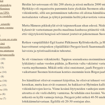
nat
Heidän laivastossaan oli liki 200 alusta ja niissä melkein 2000 mi
dentutkija
Hyökkäys oli organisoitu paremmin kuin yksikään Suomeen aika
Nieminen
viikinkiretki, sillä sen perimmäinen tarkoitus oli alistaa hämäläis
nen UFO-
to vuodelta
ruotsalaisten valtaan ja ryhtyä perimään heiltä jokavuotista veroa
 sotaretki
Mutta Hämeen pikkukylät eivät taipuneetkaan uhan edessä. Niid
seen vuonna
kykenivät vastustamaan puolta maailmaa kauhussa pitäneitä viiki
että väijytyksistä hengissä selvinneet joutuivat pakenemaan Suo
u
at.com on avattu
Retken varapäällikkö Egil kaatui Pälkäneen Kyllönkoskella, ja H
vänä
haavoittunut sotajoukon ylipäällikkö Freygeir kuoli Saarenmaalla
imessuilla
sa satamassa
laivoista ja ryöstösaaliistakin tuhoutui.
kirjamessuilla
a
(10)
Se oli viimeinen viikinkiretki. Tappion seurauksena ensimmäinen 
lykkääntyi sadan vuoden päähän, ja Ruotsin valta vakiintui vasta
a
(8)
vuotta myöhemmin. Mikäli retki olisi onnistunut, jaarli Freygeir o
(13)
vaikuttanut Suomen historiaan kenties enemmän kuin Birger-jaarl
ta
(14)
a
(8)
Jos hämäläiset olisivat osanneet kirjoittaa, he olisivat tehneet vo
ta
(16)
kronikan, mutta kun eivät osanneet, he hakkasivat Hyömäen kall
ta
(13)
viikinkilaivojen kuvia. Viime kesänä löytyneiden vanhojen uurr
uta
(10)
aitoutta ei ole vielä ehditty varmistaa. Se tehdään ensi kesänä. 
ta
(8)
retkestä on kyllä varmoja tietoja. Freygeir johti retkeä 40-50 mie
uta
(7)
lohikäärmelaivastaan. Egilillä oli 20-30 soutajan alus.