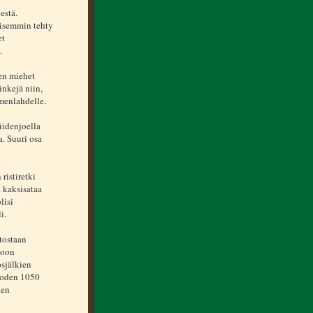
estä.
isemmin tehty
et
.
en miehet
nkejä niin,
menlahdelle.
iidenjoella
. Suuri osa
ristiretki
 kaksisataa
lisi
i.
itostaan
ioon
osjälkien
Vuoden 1050
hen