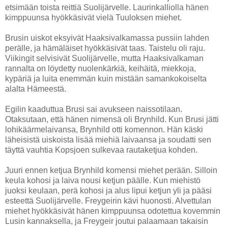
etsimään toista reittiä Suolijärvelle. Laurinkalliolla hänen
kimppuunsa hyökkäsivät vielä Tuuloksen miehet.
Brusin uiskot eksyivät Haaksivalkamassa pussiin lahden
perälle, ja hämäläiset hyökkäsivät taas. Taistelu oli raju.
Viikingit selvisivät Suolijärvelle, mutta Haaksivalkaman
rannalta on löydetty nuolenkärkiä, keihäitä, miekkoja,
kypäriä ja luita enemmän kuin mistään samankokoiselta
alalta Hämeestä.
Egilin kaaduttua Brusi sai avukseen naissotilaan.
Otaksutaan, että hänen nimensä oli Brynhild. Kun Brusi jätti
lohikäärmelaivansa, Brynhild otti komennon. Hän käski
läheisistä uiskoista lisää miehiä laivaansa ja soudatti sen
täyttä vauhtia Kopsjoen sulkevaa rautaketjua kohden.
Juuri ennen ketjua Brynhild komensi miehet perään. Silloin
keula kohosi ja laiva nousi ketjun päälle. Kun miehistö
juoksi keulaan, perä kohosi ja alus lipui ketjun yli ja pääsi
esteettä Suolijärvelle. Freygeirin kävi huonosti. Alvettulan
miehet hyökkäsivät hänen kimppuunsa odotettua kovemmin
Lusin kannaksella, ja Freygeir joutui palaamaan takaisin