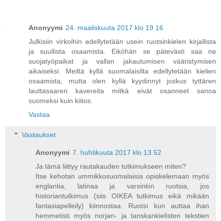
Anonyymi
24. maaliskuuta 2017 klo 19.16
Julkisiin virkoihin edellytetään usein ruotsinkielen kirjallista
ja suullista osaamista. Eiköhän se pätevästi saa ne
suojatyöpaikat ja vallan jakautumisen vääristymisen
aikaiseksi. Meiltä kyllä suomalaisilta edellytetään kielien
osaamista, mutta olen kyllä kyydinnyt joskus tyttären
lauttasaaren kavereita mitkä eivät osanneet sanoa
suomeksi kuin kiitos.
Vastaa
Vastaukset
Anonyymi
7. huhtikuuta 2017 klo 13.52
Ja tämä liittyy rautakauden tutkimukseen miten?
Itse kehotan ummikkosuomalaisia opiskelemaan myös
englantia, latinaa ja varsinkin ruotsia, jos
historiantutkimus (siis OIKEA tutkimus eikä mikään
fantasiapelleily) kiinnostaa. Ruotsi kun auttaa ihan
hemmetisti myös norjan- ja tanskankielisten tekstien