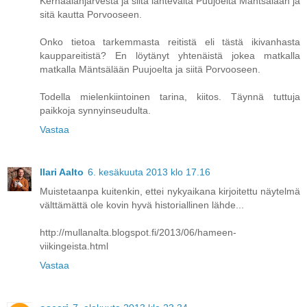
Kernaalanjärvestä ja siitä lähtevältä Puujoelta Mäntsälään ja
sitä kautta Porvooseen.
Onko tietoa tarkemmasta reitistä eli tästä ikivanhasta
kauppareitistä? En löytänyt yhtenäistä jokea matkalla
matkalla Mäntsälään Puujoelta ja siitä Porvooseen.
Todella mielenkiintoinen tarina, kiitos. Täynnä tuttuja
paikkoja synnyinseudulta.
Vastaa
Ilari Aalto
6. kesäkuuta 2013 klo 17.16
Muistetaanpa kuitenkin, ettei nykyaikana kirjoitettu näytelmä
välttämättä ole kovin hyvä historiallinen lähde...
http://mullanalta.blogspot.fi/2013/06/hameen-
viikingeista.html
Vastaa