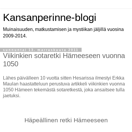
Kansanperinne-blogi
Muinaisuuden, matkustamisen ja mystiikan jäljillä vuosina
2009-2014.
sunnuntai 13. marraskuuta 2011
Viikinkien sotaretki Hämeeseen vuonna
1050
Lähes päivälleen 10 vuotta sitten Hesarissa ilmestyi Erkka
Maulan haastatteluun perustuva artikkeli viikinkien vuonna
1050 Hämeen tekemästä sotaretkestä, joka ansaitsee tulla
jaetuksi.
Häpeällinen retki Hämeeseen