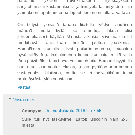
perustuu yksilön raivokkaaseen hyökkäykseen
suojautumisen kustannuksella ja tiimityötä laiminlyöden, niin
ylämäkeen tapahtuneenna lopputulos on ennalta-arvattava.
On tietysti yleisenä tapana liioitella lyödyn vihollisen
määrää, mutta kyllä itse annettuja lukuja tulisi
johdomukaisesti käyttää. Minusta viikinkien ylivoima ei ollut
merkittävä, varsinkaan heidän jaettua joukkonsa.
Hämäläisen puolella olivat paikallistuntemus, maaston
hyväksikäyttö ja taisteleminen kotien puolesta, mitkä vielä
tänä päivänäkin tasoittavat voimasuhteita. Berserkkisyydellä
saa etua tasamaataistelussa, jossa pyritään murtamaan
vastapuolen kilpilinna, mutta se ei selvästikään toimi
rantatöyrästä ylös noustessa.
Vastaa
Vastaukset
Anonyymi
25. maaliskuuta 2018 klo 7.55
Sulle tuli nyt laskuvirhe. Laitoit uiskoihin vain 2-3
miestä.