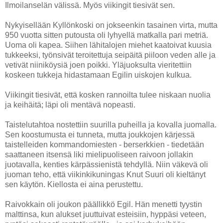
Ilmoilanselän välissä. Myös viikingit tiesivät sen.
Nykyisellään Kyllönkoski on jokseenkin tasainen virta, mutta
950 vuotta sitten putousta oli lyhyellä matkalla pari metriä.
Uoma oli kapea. Siihen lähitalojen miehet kaatoivat kuusia
tukkeeksi, työnsivät teroitettuja seipäitä piiloon veden alle ja
vetivät niiniköysiä joen poikki. Yläjuoksulta vieritettiin
koskeen tukkeja hidastamaan Egilin uiskojen kulkua.
Viikingit tiesivät, että kosken rannoilta tulee niskaan nuolia
ja keihäitä; läpi oli mentävä nopeasti.
Taistelutahtoa nostettiin suurilla puheilla ja kovalla juomalla.
Sen koostumusta ei tunneta, mutta joukkojen kärjessä
taistelleiden kommandomiesten - berserkkien - tiedetään
saattaneen itsensä liki mielipuoliseen raivoon jollakin
juotavalla, kenties kärpässienistä tehdyllä. Niin väkevä oli
juoman teho, että viikinkikuningas Knut Suuri oli kieltänyt
sen käytön. Kiellosta ei aina perustettu.
Raivokkain oli joukon päällikkö Egil. Hän menetti tyystin
malttinsa, kun alukset juuttuivat esteisiin, hyppäsi veteen,