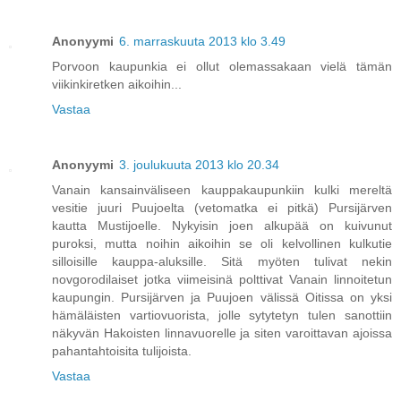
Anonyymi
6. marraskuuta 2013 klo 3.49
Porvoon kaupunkia ei ollut olemassakaan vielä tämän
viikinkiretken aikoihin...
Vastaa
Anonyymi
3. joulukuuta 2013 klo 20.34
Vanain kansainväliseen kauppakaupunkiin kulki mereltä
vesitie juuri Puujoelta (vetomatka ei pitkä) Pursijärven
kautta Mustijoelle. Nykyisin joen alkupää on kuivunut
puroksi, mutta noihin aikoihin se oli kelvollinen kulkutie
silloisille kauppa-aluksille. Sitä myöten tulivat nekin
novgorodilaiset jotka viimeisinä polttivat Vanain linnoitetun
kaupungin. Pursijärven ja Puujoen välissä Oitissa on yksi
hämäläisten vartiovuorista, jolle sytytetyn tulen sanottiin
näkyvän Hakoisten linnavuorelle ja siten varoittavan ajoissa
pahantahtoisita tulijoista.
Vastaa