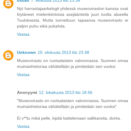
oscari
7. elokuuta 2013 klo 23.34
Nyt harrastajaarkelogit yhdessä museoviraston kanssa ovat
löytäneet mielenkiintoisia asejäänteitä juuri tuolta alueella
Tuuloksesta. Mutta tunnettuun tapaansa museovirasto ei
paljon puhu eikä pukahda.
Vastaa
Unknown
10. elokuuta 2013 klo 23.48
Museovirasto on ruotsalaisten valvonnassa. Suomen omaa
muinaishistoriaa vähätellään ja pimitetään sen vuoksi.
Vastaa
Anonyymi
12. lokakuuta 2013 klo 18.56
"Museovirasto on ruotsalaisten valvonnassa. Suomen omaa
muinaishistoriaa vähätellään ja pimitetään sen vuoksi"
Ei v**tu mikä pelle, kipitä kattelemaan salkkareita, dorka.
Vastaa