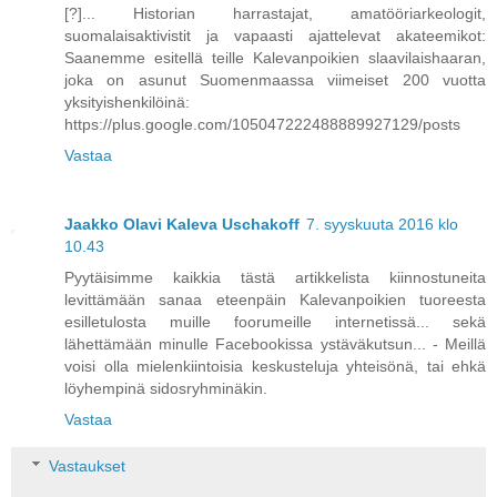
[?]... Historian harrastajat, amatööriarkeologit,
suomalaisaktivistit ja vapaasti ajattelevat akateemikot:
Saanemme esitellä teille Kalevanpoikien slaavilaishaaran,
joka on asunut Suomenmaassa viimeiset 200 vuotta
yksityishenkilöinä:
https://plus.google.com/105047222488889927129/posts
Vastaa
Jaakko Olavi Kaleva Uschakoff
7. syyskuuta 2016 klo
10.43
Pyytäisimme kaikkia tästä artikkelista kiinnostuneita
levittämään sanaa eteenpäin Kalevanpoikien tuoreesta
esilletulosta muille foorumeille internetissä... sekä
lähettämään minulle Facebookissa ystäväkutsun... - Meillä
voisi olla mielenkiintoisia keskusteluja yhteisönä, tai ehkä
löyhempinä sidosryhminäkin.
Vastaa
Vastaukset