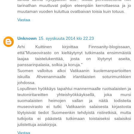
tarinathan muuttuvat paljon eteenpäin kerrottaessa ja jo
muutaman vuoden kuluttua ovatbaivan toisia kuin totuus.
Vastaa
Unknown
15. syyskuuta 2014 klo 22.23
Arhi Kuittinen kirjoittaa Finnsanity-blogissaan,
että"Museovirasto on kieltäytynyt tutkimasta ensimmäistä
laajaa taistelukenttää, josta on löytynyt aseita,
panssarinpalasia, solkia ja koruja."
Suomen valloitus alkoi Vatikaanin kuolemanpartioitten
iskuilla Ahvenanmaalle irlantilaisten soturimunkkien
johdossa.
Lopullinen hyökkäys tapahtui mannermaalle ruotsalaisten ja
teutoniritareitten yhteishyökkäyksellä, joka mursi
suomalaisten heimojen vallan ja näitä todisteita
museovirasto ei tutki. Vatikaanin salaisesta kirjastosta
löytyisivät tiedot Suomeenkin tehdyistä ristiretkisä, mutta
tutkijoita ei päästetä tutkimaan toistaiseksi salaisiksi
julistettuja asiakirjoja.
Vastaa