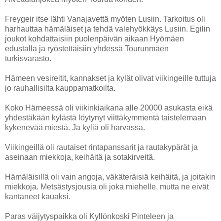
Freygeir itse lähti Vanajavettä myöten Lusiin. Tarkoitus oli
harhauttaa hämäläiset ja tehdä valehyökkäys Lusiin. Egilin
joukot kohdattaisiin puolenpäivän aikaan Hyömäen
edustalla ja ryöstettäisiin yhdessä Tourunmäen
turkisvarasto.
Hämeen vesireitit, kannakset ja kylät olivat viikingeille tuttuja
jo rauhallisilta kauppamatkoilta.
Koko Hämeessä oli viikinkiaikana alle 20000 asukasta eikä
yhdestäkään kylästä löytynyt viittäkymmentä taistelemaan
kykenevää miestä. Ja kyliä oli harvassa.
Viikingeillä oli rautaiset rintapanssarit ja rautakypärät ja
aseinaan miekkoja, keihäitä ja sotakirveitä.
Hämäläisillä oli vain angoja, väkäteräisiä keihäitä, ja joitakin
miekkoja. Metsästysjousia oli joka miehelle, mutta ne eivät
kantaneet kauaksi.
Paras väijytyspaikka oli Kyllönkoski Pinteleen ja