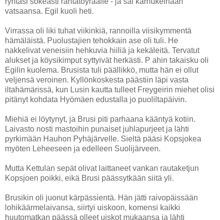
ryntäsi sokeasti rantatöyräälle - ja sai karhukeihään
vatsaansa. Egil kuoli heti.
Virrassa oli liki tuhat viikinkiä, rannoilla viisikymmentä
hämäläistä. Puolustajien tehokkain ase oli tuli. He
nakkelivat veneisiin hehkuvia hiiliä ja kekäleitä. Tervatut
alukset ja köysikimput syttyivät herkästi. P ahin takaisku oli
Egilin kuolema. Brusista tuli päällikkö, mutta hän ei ollut
veljensä veroinen. Kyllönkoskesta päästiin läpi vasta
iltahämärissä, kun Lusin kautta tulleet Freygeirin miehet olisi
pitänyt kohdata Hyömäen edustalla jo puoliltapäivin.
Miehiä ei löytynyt, ja Brusi piti parhaana kääntyä kotiin.
Laivasto nosti mastoihin punaiset juhlapurjeet ja lähti
pyrkimään Hauhon Pyhäjärvelle. Sieltä pääsi Kopsjokea
myöten Leheeseen ja edelleen Suolijärveen.
Mutta Kettulan sepät olivat laittaneet vankan rautaketjun
Kopsjoen poikki, eikä Brusi päässytkään siitä yli.
Brusikin oli juonut kärpässientä. Hän jätti raivopäissään
lohikäärmelaivansa, siirtyi uiskoon, komensi kaikki
huutomatkan päässä olleet uiskot mukaansa ja lähti