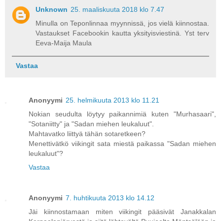
Unknown
25. maaliskuuta 2018 klo 7.47
Minulla on Teponlinnaa myynnissä, jos vielä kiinnostaa.
Vastaukset Facebookin kautta yksityisviestinä. Yst terv
Eeva-Maija Maula
Vastaa
Anonyymi
25. helmikuuta 2013 klo 11.21
Nokian seudulta löytyy paikannimiä kuten "Murhasaari",
"Sotaniitty" ja "Sadan miehen leukaluut".
Mahtavatko liittyä tähän sotaretkeen?
Menettivätkö viikingit sata miestä paikassa "Sadan miehen
leukaluut"?
Vastaa
Anonyymi
7. huhtikuuta 2013 klo 14.12
Jäi kiinnostamaan miten viikingit pääsivät Janakkalan