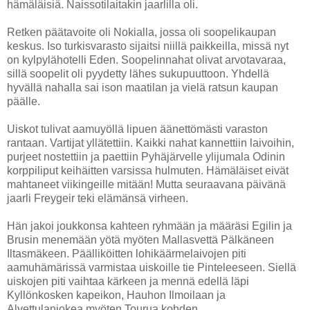
hämäläisiä. Naissotilaitakin jaarlilla oli.
Retken päätavoite oli Nokialla, jossa oli soopelikaupan
keskus. Iso turkisvarasto sijaitsi niillä paikkeilla, missä nyt
on kylpylähotelli Eden. Soopelinnahat olivat arvotavaraa,
sillä soopelit oli pyydetty lähes sukupuuttoon. Yhdellä
hyvällä nahalla sai ison maatilan ja vielä ratsun kaupan
päälle.
Uiskot tulivat aamuyöllä lipuen äänettömästi varaston
rantaan. Vartijat yllätettiin. Kaikki nahat kannettiin laivoihin,
purjeet nostettiin ja paettiin Pyhäjärvelle ylijumala Odinin
korppiliput keihäitten varsissa hulmuten. Hämäläiset eivät
mahtaneet viikingeille mitään! Mutta seuraavana päivänä
jaarli Freygeir teki elämänsä virheen.
Hän jakoi joukkonsa kahteen ryhmään ja määräsi Egilin ja
Brusin menemään yötä myöten Mallasvettä Pälkäneen
Iltasmäkeen. Päälliköitten lohikäärmelaivojen piti
aamuhämärissä varmistaa uiskoille tie Pinteleeseen. Siellä
uiskojen piti vaihtaa kärkeen ja mennä edellä läpi
Kyllönkosken kapeikon, Hauhon Ilmoilaan ja
Alvettulanjokea myöten Tourua kohden.