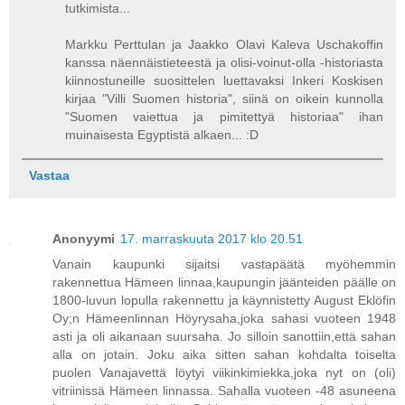
tutkimista...
Markku Perttulan ja Jaakko Olavi Kaleva Uschakoffin
kanssa näennäistieteestä ja olisi-voinut-olla -historiasta
kiinnostuneille suosittelen luettavaksi Inkeri Koskisen
kirjaa "Villi Suomen historia", siinä on oikein kunnolla
"Suomen vaiettua ja pimitettyä historiaa" ihan
muinaisesta Egyptistä alkaen... :D
Vastaa
Anonyymi
17. marraskuuta 2017 klo 20.51
Vanain kaupunki sijaitsi vastapäätä myöhemmin
rakennettua Hämeen linnaa,kaupungin jäänteiden päälle on
1800-luvun lopulla rakennettu ja käynnistetty August Eklöfin
Oy;n Hämeenlinnan Höyrysaha,joka sahasi vuoteen 1948
asti ja oli aikanaan suursaha. Jo silloin sanottiin,että sahan
alla on jotain. Joku aika sitten sahan kohdalta toiselta
puolen Vanajavettä löytyi viikinkimiekka,joka nyt on (oli)
vitriinissä Hämeen linnassa. Sahalla vuoteen -48 asuneena