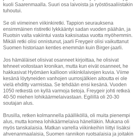
kuoli Saarenmaalla. Suuri osa laivoista ja ryöstösaaliistakin
tuhoutui.
Se oli viimeinen viikinkiretki. Tappion seurauksena
ensimmäinen ristiretki lykkääntyi sadan vuoden päähän, ja
Ruotsin valta vakiintui vasta kaksisataa vuotta myöhemmin.
Mikäli retki olisi onnistunut, jaarli Freygeir olisi vaikuttanut
Suomen historiaan kenties enemmän kuin Birger-jaarli.
Jos hämäläiset olisivat osanneet kirjoittaa, he olisivat
tehneet voitostaan kronikan, mutta kun eivät osanneet, he
hakkasivat Hyömäen kallioon viikinkilaivojen kuvia. Viime
kesänä löytyneiden vanhojen uurrosjälkien aitoutta ei ole
vielä ehditty varmistaa. Se tehdään ensi kesänä. Vuoden
1050 retkestä on kyllä varmoja tietoja. Freygeir johti retkeä
40-50 miehen lohikäärmelaivastaan. Egilillä oli 20-30
soutajan alus.
Brusilla, retken kolmannella päälliköllä, oli muita pienempi
alus, mutta komea lohikäärmelaiva hänelläkin. Mukana oli
myös tanskalaisia. Matkan varrella viikinkeihin liittyi lisäksi
ahvenanmaalaisia, Suomen rannikon ruotsalaisia ja joitakin