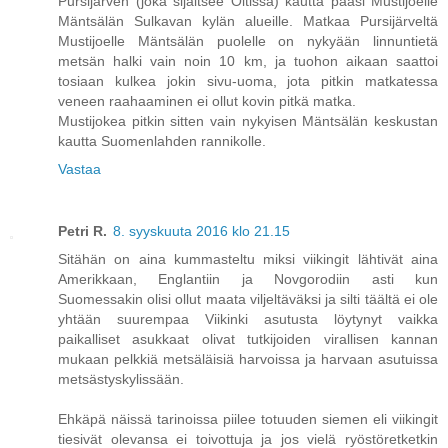
Pursijärven (joka sijaitsee Oitissa) kautta pääsi Mustijoelle
Mäntsälän Sulkavan kylän alueille. Matkaa Pursijärveltä
Mustijoelle Mäntsälän puolelle on nykyään linnuntietä
metsän halki vain noin 10 km, ja tuohon aikaan saattoi
tosiaan kulkea jokin sivu-uoma, jota pitkin matkatessa
veneen raahaaminen ei ollut kovin pitkä matka.
Mustijokea pitkin sitten vain nykyisen Mäntsälän keskustan
kautta Suomenlahden rannikolle.
Vastaa
Petri R.
8. syyskuuta 2016 klo 21.15
Sitähän on aina kummasteltu miksi viikingit lähtivät aina
Amerikkaan, Englantiin ja Novgorodiin asti kun
Suomessakin olisi ollut maata viljeltäväksi ja silti täältä ei ole
yhtään suurempaa Viikinki asutusta löytynyt vaikka
paikalliset asukkaat olivat tutkijoiden virallisen kannan
mukaan pelkkiä metsäläisiä harvoissa ja harvaan asutuissa
metsästyskylissään.
Ehkäpä näissä tarinoissa piilee totuuden siemen eli viikingit
tiesivät olevansa ei toivottuja ja jos vielä ryöstöretketkin