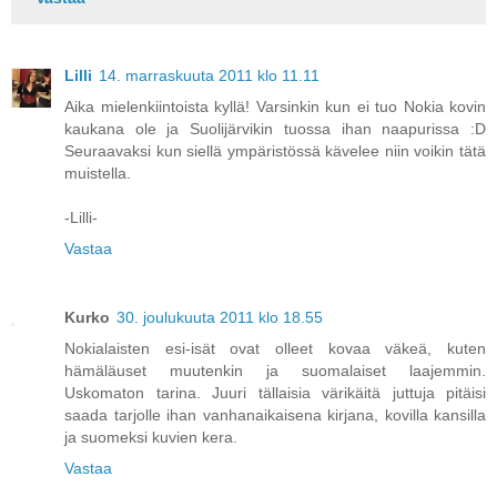
Lilli
14. marraskuuta 2011 klo 11.11
Aika mielenkiintoista kyllä! Varsinkin kun ei tuo Nokia kovin
kaukana ole ja Suolijärvikin tuossa ihan naapurissa :D
Seuraavaksi kun siellä ympäristössä kävelee niin voikin tätä
muistella.
-Lilli-
Vastaa
Kurko
30. joulukuuta 2011 klo 18.55
Nokialaisten esi-isät ovat olleet kovaa väkeä, kuten
hämäläuset muutenkin ja suomalaiset laajemmin.
Uskomaton tarina. Juuri tällaisia värikäitä juttuja pitäisi
saada tarjolle ihan vanhanaikaisena kirjana, kovilla kansilla
ja suomeksi kuvien kera.
Vastaa