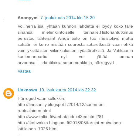
Anonyymi
7. joulukuuta 2014 klo 15.20
Voi herra isä, yhtään kunnon lähdettä ei löydy koko tälle
sinänsä mielenkiintoiselle tarinalle.Historiantutkimus
perustuu lähteisiin! Ainoa tieto on tuo muistokivi, mutta
sekään ei kerro mistään suuresta sotaretkestä vaan ehkä
vain yksittäisten viikinkialusten ryöstöretkistä. Ja Vatikaanin
kuolemanpartiot nyt voi jättää omaan
arvoonsa.....irlantilaisia soturimunkkeja, härregyyd.
Vastaa
Unknown
10. joulukuuta 2014 klo 22.32
Härregud vaan sullekkin.
http://finnsanity.blogspot.fi/2014/12/suomi-on-
ruotsalainen.html
http://www.kaltio.fi/vanhat/index43ec.html?81
http://tkohvakka.blogspot.fi/2013/05/fornjot-muinainen-
jattilainen_7026.html