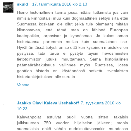
skuld_
17. tammikuuta 2016 klo 2.13
Hieno historiallinen tarina jossa riittäisi tutkimista jos vain
ihmisiä kiinnostaisi muu kuin dogmaattinen selitys siitä ettei
Suomessa koskaan ole ollut (eikä tule olemaan) mitään
kiinnostavaa, että tämä maa on lähinnä Euroopan
kaatopaikka, orposisar ja kynnösmaa. Ja kukas omaa
historiaansa paremmin mollaa kuin suomalainen itse.
Hyvähän tässä tietysti on se että kun kyseinen muistokivi on
pystyssä, tätä tarua ei pystytä täysin hevosmiesten
tietotoimiston jutuksi muuttamaan. Sama historiallinen
päämäärähakuisuus vallinnee myös Ruotsissa, jossa
goottien historia on käytännössä sotkettu svealaisten
historiankirjoituksen alle surutta.
Vastaa
Jaakko Olavi Kaleva Uschakoff
7. syyskuuta 2016 klo
10.23
Kalevanpojat astuivat puoli vuotta sitten takaisin
julkisuuteen 750 vuoden hiljaiselon jälkeen; monia
suomalaisia ehkä vähän oudoksuttavassakin muodossa