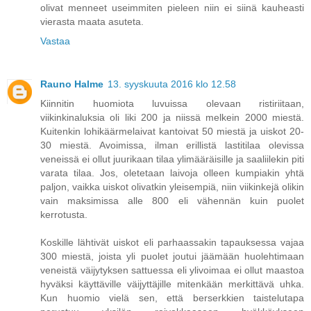
olivat menneet useimmiten pieleen niin ei siinä kauheasti
vierasta maata asuteta.
Vastaa
Rauno Halme
13. syyskuuta 2016 klo 12.58
Kiinnitin huomiota luvuissa olevaan ristiriitaan,
viikinkinaluksia oli liki 200 ja niissä melkein 2000 miestä.
Kuitenkin lohikäärmelaivat kantoivat 50 miestä ja uiskot 20-
30 miestä. Avoimissa, ilman erillistä lastitilaa olevissa
veneissä ei ollut juurikaan tilaa ylimääräisille ja saaliilekin piti
varata tilaa. Jos, oletetaan laivoja olleen kumpiakin yhtä
paljon, vaikka uiskot olivatkin yleisempiä, niin viikinkejä olikin
vain maksimissa alle 800 eli vähennän kuin puolet
kerrotusta.
Koskille lähtivät uiskot eli parhaassakin tapauksessa vajaa
300 miestä, joista yli puolet joutui jäämään huolehtimaan
veneistä väijytyksen sattuessa eli ylivoimaa ei ollut maastoa
hyväksi käyttäville väijyttäjille mitenkään merkittävä uhka.
Kun huomio vielä sen, että berserkkien taistelutapa