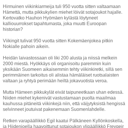
Hirmuinen viikinkiarmeija tuli 950 vuotta sitten valtaamaan
Hämettä, mutta pikkukylien miehet löivät sotajoukot hajalle.
Kertovatko Hauhon Hyömäen kylästä löytyneet
kalliouurrokset tapahtumasta, joka muutti Euroopan
historian?
Viikingit tulivat 950 vuotta sitten Kokemäenjokea pitkin
Nokialle pahoin aikein.
Heidän laivastossaan oli liki 200 alusta ja niissä melkein
2000 miestä. Hyökkäys oli organisoitu paremmin kuin
yksikään Suomeen aikaisemmin tehty viikinkiretki, sillä sen
perimmäinen tarkoitus oli alistaa hämäläiset ruotsalaisten
valtaan ja ryhtyä perimään heiltä jokavuotista veroa.
Mutta Hämeen pikkukylät eivät taipuneetkaan uhan edessä.
Niiden miehet kykenivät vastustamaan puolta maailmaa
kauhussa pitäneitä viikinkejä niin, että väijytyksistä hengissä
selvinneet joutuivat pakenemaan Suomenlahdelle.
Retken varapäällikkö Egil kaatui Pälkäneen Kyllönkoskella,
ja Hiidenjoella haavoittunut sotajoukon ylipäällikkö Freygeir