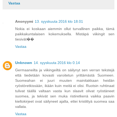
Vastaa
Anonyymi
13. syyskuuta 2016 klo 18.01
Nokia ei koskaan aiemmin ollut turvallinen paikka, tämä
paikkakuntalaisen kokemuksella. Mistäpä viikingit sen
tiesivät��
Vastaa
Unknown
14. syyskuuta 2016 klo 0.14
Germaaneilta ja viikingeiltä on säilynyt sen verran tekstejä
että tiedetään kovasti varoitetun yrittämästä Suomeen.
Suomeahan ei juuri muuten mainitakkaan heidän
ryöstöretkissään, ikään kuin meitä ei olisi. Ruotsin ruhtinaat
tulivat täällä valtaan vasta kun slaavit olivat ryöstäneet
suomea, ja tekivät sen muka ristiretkenä vaikka paavin
kieltokirjeet ovat säilyneet ajalta, ettei kristittyä suomea saa
vallata.
Vastaa