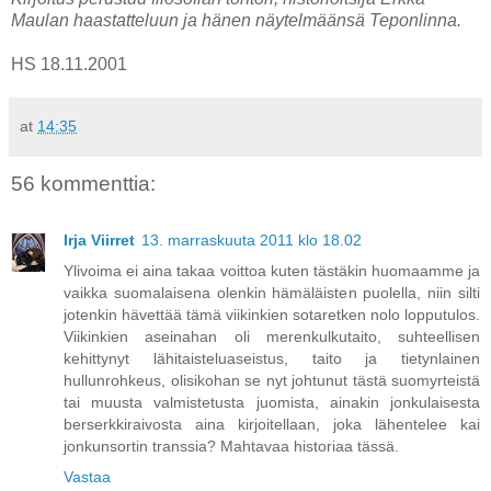
Maulan haastatteluun ja hänen näytelmäänsä Teponlinna.
HS 18.11.2001
at
14:35
56 kommenttia:
Irja Viirret
13. marraskuuta 2011 klo 18.02
Ylivoima ei aina takaa voittoa kuten tästäkin huomaamme ja
vaikka suomalaisena olenkin hämäläisten puolella, niin silti
jotenkin hävettää tämä viikinkien sotaretken nolo lopputulos.
Viikinkien aseinahan oli merenkulkutaito, suhteellisen
kehittynyt lähitaisteluaseistus, taito ja tietynlainen
hullunrohkeus, olisikohan se nyt johtunut tästä suomyrteistä
tai muusta valmistetusta juomista, ainakin jonkulaisesta
berserkkiraivosta aina kirjoitellaan, joka lähentelee kai
jonkunsortin transsia? Mahtavaa historiaa tässä.
Vastaa