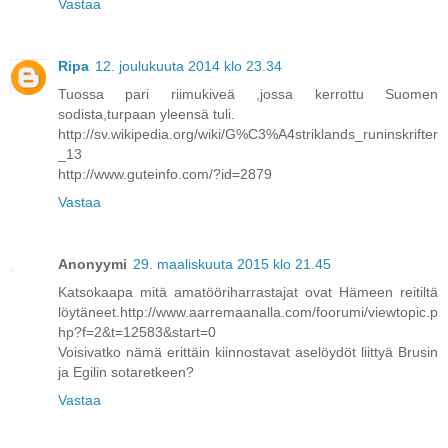
Vastaa
Ripa
12. joulukuuta 2014 klo 23.34
Tuossa pari riimukiveä ,jossa kerrottu Suomen
sodista,turpaan yleensä tuli.
http://sv.wikipedia.org/wiki/G%C3%A4striklands_runinskrifter
_13
http://www.guteinfo.com/?id=2879
Vastaa
Anonyymi
29. maaliskuuta 2015 klo 21.45
Katsokaapa mitä amatööriharrastajat ovat Hämeen reitiltä
löytäneet.http://www.aarremaanalla.com/foorumi/viewtopic.p
hp?f=2&t=12583&start=0
Voisivatko nämä erittäin kiinnostavat aselöydöt liittyä Brusin
ja Egilin sotaretkeen?
Vastaa