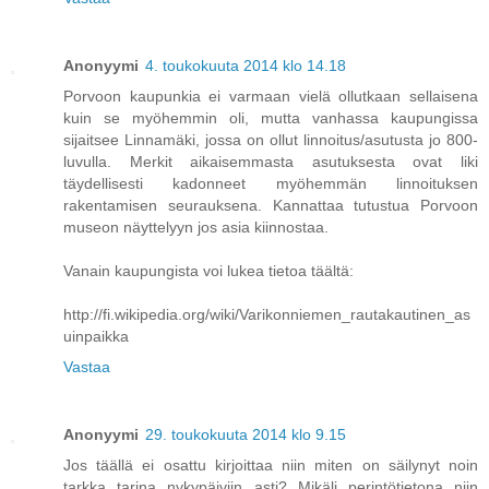
Anonyymi
4. toukokuuta 2014 klo 14.18
Porvoon kaupunkia ei varmaan vielä ollutkaan sellaisena
kuin se myöhemmin oli, mutta vanhassa kaupungissa
sijaitsee Linnamäki, jossa on ollut linnoitus/asutusta jo 800-
luvulla. Merkit aikaisemmasta asutuksesta ovat liki
täydellisesti kadonneet myöhemmän linnoituksen
rakentamisen seurauksena. Kannattaa tutustua Porvoon
museon näyttelyyn jos asia kiinnostaa.
Vanain kaupungista voi lukea tietoa täältä:
http://fi.wikipedia.org/wiki/Varikonniemen_rautakautinen_as
uinpaikka
Vastaa
Anonyymi
29. toukokuuta 2014 klo 9.15
Jos täällä ei osattu kirjoittaa niin miten on säilynyt noin
tarkka tarina nykypäiviin asti? Mikäli perintötietona niin