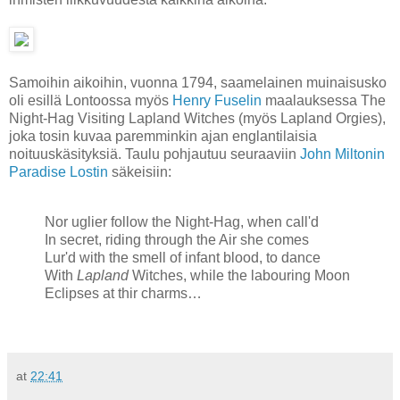
Samoihin aikoihin, vuonna 1794, saamelainen muinaisusko
oli esillä Lontoossa myös
Henry Fuselin
maalauksessa The
Night-Hag Visiting Lapland Witches (myös Lapland Orgies),
joka tosin kuvaa paremminkin ajan englantilaisia
noituuskäsityksiä. Taulu pohjautuu seuraaviin
John Miltonin
Paradise Lostin
säkeisiin:
Nor uglier follow the Night-Hag, when call'd
In secret, riding through the Air she comes
Lur'd with the smell of infant blood, to dance
With
Lapland
Witches, while the labouring Moon
Eclipses at thir charms…
at
22:41