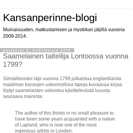
Kansanperinne-blogi
Muinaisuuden, matkustamisen ja mystiikan jäljillä vuosina
2009-2014.
perjantai 2. huhtikuuta 2010
Saamelainen taiteilija Lontoossa vuonna
1799?
Silmäillessäni läpi vuonna 1799 julkaistua englantilaista
maailman kansojen uskonnollisia tapoja kuvaavaa kirjaa
löytyi saamelaisten uskontoa käsittelevästä luvusta
seuraava maininta:
The author of this thinks in no small pleasure to
have been some years acquainted with a native
of Lapland, who is now one of the most
ingenious artists in London.