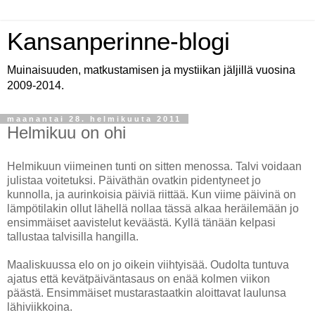
Kansanperinne-blogi
Muinaisuuden, matkustamisen ja mystiikan jäljillä vuosina
2009-2014.
maanantai 28. helmikuuta 2011
Helmikuu on ohi
Helmikuun viimeinen tunti on sitten menossa. Talvi voidaan
julistaa voitetuksi. Päiväthän ovatkin pidentyneet jo
kunnolla, ja aurinkoisia päiviä riittää. Kun viime päivinä on
lämpötilakin ollut lähellä nollaa tässä alkaa heräilemään jo
ensimmäiset aavistelut keväästä. Kyllä tänään kelpasi
tallustaa talvisilla hangilla.
Maaliskuussa elo on jo oikein viihtyisää. Oudolta tuntuva
ajatus että kevätpäiväntasaus on enää kolmen viikon
päästä. Ensimmäiset mustarastaatkin aloittavat laulunsa
lähiviikkoina.