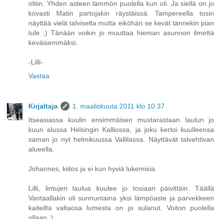
oltiin. Yhden asteen lämmön puolella kun oli. Ja siellä on jo
kovasti Matin partojakin räystäissä. Tampereella tosin
näyttää vielä talviselta mutta eiköhän se kevät tännekin pian
tule :) Tänään voikin jo muuttaa hieman asunnon ilmettä
keväisemmäksi.
-Lilli-
Vastaa
Kirjaltaja
1. maaliskuuta 2011 klo 10.37
Itseasiassa kuulin ensimmäisen mustarastaan laulun jo
kuun alussa Helsingin Kalliossa, ja joku kertoi kuulleensa
saman jo nyt helmikuussa Vallilassa. Näyttävät talvehtivan
alueella.
Johannes, kiitos ja ei kun hyviä lukemisia.
Lilli, lintujen laulua kuulee jo tosiaan päivittäin. Täällä
Vantaallakin oli sunnuntaina yksi lämpöaste ja parvekkeen
kaiteilta valtaosa lumesta on jo sulanut. Voiton puolella
ollaan :)