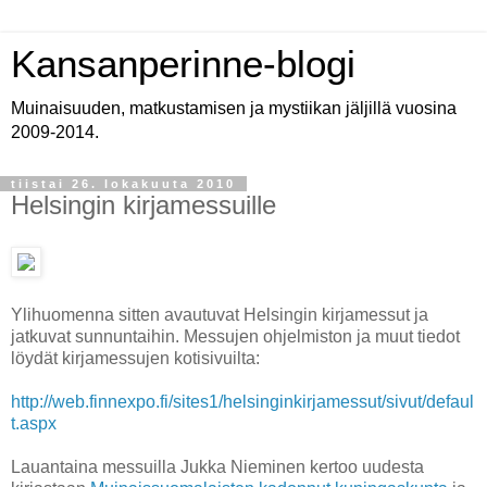
Kansanperinne-blogi
Muinaisuuden, matkustamisen ja mystiikan jäljillä vuosina
2009-2014.
tiistai 26. lokakuuta 2010
Helsingin kirjamessuille
Ylihuomenna sitten avautuvat Helsingin kirjamessut ja
jatkuvat sunnuntaihin. Messujen ohjelmiston ja muut tiedot
löydät kirjamessujen kotisivuilta:
http://web.finnexpo.fi/sites1/helsinginkirjamessut/sivut/defaul
t.aspx
Lauantaina messuilla Jukka Nieminen kertoo uudesta