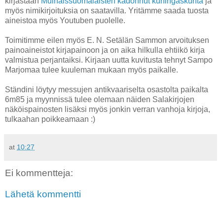
kirjastaan
Muinaissuomalaisten kadonnut kuningaskunta
ja
myös nimikirjoituksia on saatavilla. Yritämme saada tuosta
aineistoa myös Youtuben puolelle.
Toimitimme eilen myös E. N. Setälän Sammon arvoituksen
painoaineistot kirjapainoon ja on aika hilkulla ehtiikö kirja
valmistua perjantaiksi. Kirjaan uutta kuvitusta tehnyt Sampo
Marjomaa tulee kuuleman mukaan myös paikalle.
Ständini löytyy messujen antikvaariselta osastolta paikalta
6m85 ja myynnissä tulee olemaan näiden Salakirjojen
näköispainosten lisäksi myös jonkin verran vanhoja kirjoja,
tulkaahan poikkeamaan :)
at
10:27
Ei kommentteja:
Lähetä kommentti