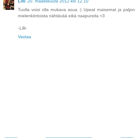
Lilli
20. maaliskuuta 2012 klo 12.10
Tuolla voisi olla mukava asua :) Upeat maisemat ja paljon
mielenkiintoista nähtävää eikä naapureita <3
-Lilli-
Vastaa