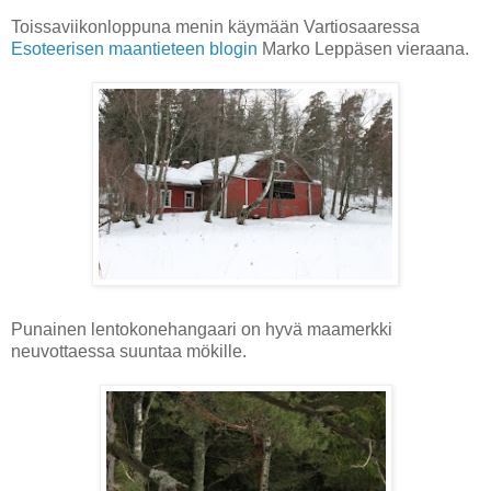
Toissaviikonloppuna menin käymään Vartiosaaressa
Esoteerisen maantieteen blogin
Marko Leppäsen vieraana.
Punainen lentokonehangaari on hyvä maamerkki
neuvottaessa suuntaa mökille.