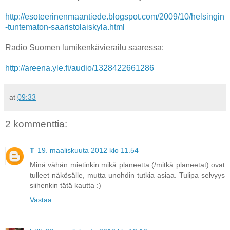
http://esoteerinenmaantiede.blogspot.com/2009/10/helsingin
-tuntematon-saaristolaiskyla.html
Radio Suomen lumikenkävierailu saaressa:
http://areena.yle.fi/audio/1328422661286
at
09:33
2 kommenttia:
T
19. maaliskuuta 2012 klo 11.54
Minä vähän mietinkin mikä planeetta (/mitkä planeetat) ovat
tulleet näkösälle, mutta unohdin tutkia asiaa. Tulipa selvyys
siihenkin tätä kautta :)
Vastaa