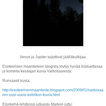
Venus ja Jupiter tuijottivat jäälläkulkijaa.
Esoteerisen maantieteen blogista löytyy hyvää lisäluettavaa
ja komeita kesäajan kuvia Vartiosaaresta:
Runsaasti kuvia:
http://esoteerinenmaantiede.blogspot.com/2009/01/vartiosaa
ren-uusi-vuosi-kelirikon-kuvia.html
Elonkehä-lehdessä julkaistu Markon juttu: