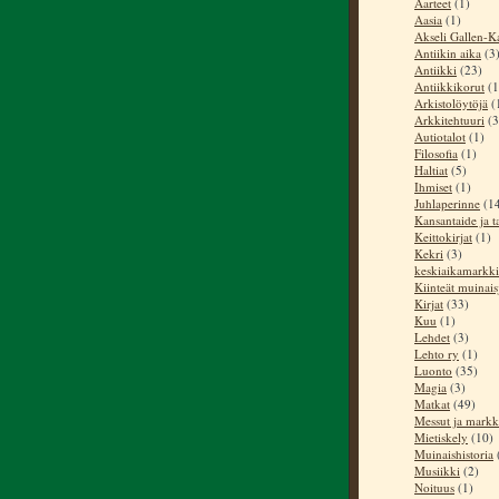
Aarteet
(1)
Aasia
(1)
Akseli Gallen-Ka
Antiikin aika
(3
Antiikki
(23)
Antiikkikorut
(1
Arkistolöytöjä
(
Arkkitehtuuri
(3
Autiotalot
(1)
Filosofia
(1)
Haltiat
(5)
Ihmiset
(1)
Juhlaperinne
(1
Kansantaide ja t
Keittokirjat
(1)
Kekri
(3)
keskiaikamarkki
Kiinteät muinai
Kirjat
(33)
Kuu
(1)
Lehdet
(3)
Lehto ry
(1)
Luonto
(35)
Magia
(3)
Matkat
(49)
Messut ja markk
Mietiskely
(10)
Muinaishistoria
Musiikki
(2)
Noituus
(1)