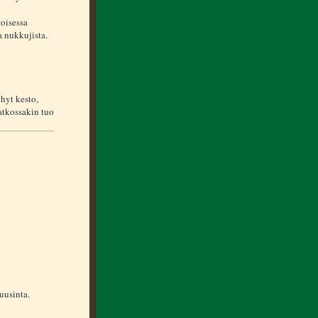
toisessa
a nukkujista.
yhyt kesto,
Jatkossakin tuo
 uusinta.