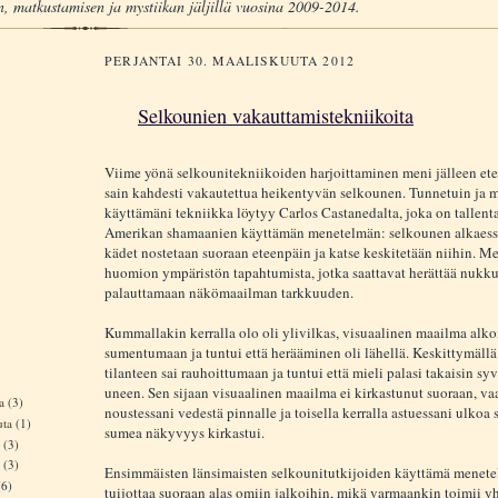
, matkustamisen ja mystiikan jäljillä vuosina 2009-2014.
PERJANTAI 30. MAALISKUUTA 2012
Selkounien vakauttamistekniikoita
Viime yönä selkounitekniikoiden harjoittaminen meni jälleen et
sain kahdesti vakautettua heikentyvän selkounen. Tunnetuin ja m
käyttämäni tekniikka löytyy Carlos Castanedalta, joka on tallenta
Amerikan shamaanien käyttämän menetelmän: selkounen alkaess
kädet nostetaan suoraan eteenpäin ja katse keskitetään niihin. M
huomion ympäristön tapahtumista, jotka saattavat herättää nukku
palauttamaan näkömaailman tarkkuuden.
Kummallakin kerralla olo oli ylivilkas, visuaalinen maailma alko
sumentumaan ja tuntui että herääminen oli lähellä. Keskittymällä
tilanteen sai rauhoittumaan ja tuntui että mieli palasi takaisin s
uneen. Sen sijaan visuaalinen maailma ei kirkastunut suoraan, va
ta
(3)
noustessani vedestä pinnalle ja toisella kerralla astuessani ulkoa 
uta
(1)
sumea näkyvyys kirkastui.
a
(3)
a
(3)
Ensimmäisten länsimaisten selkounitutkijoiden käyttämä menete
(6)
tuijottaa suoraan alas omiin jalkoihin, mikä varmaankin toimii y