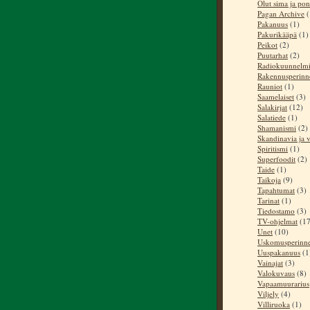
Olut sima ja pon
Pagan Archive
(
Pakanuus
(1)
Pakurikääpä
(1)
Peikot
(2)
Puutarhat
(2)
Radiokuunnelm
Rakennusperinn
Rauniot
(1)
Saamelaiset
(3)
Salakirjat
(12)
Salatiede
(1)
Shamanismi
(2)
Skandinavia ja v
Spiritismi
(1)
Superfoodit
(2)
Taide
(1)
Taikoja
(9)
Tapahtumat
(3)
Tarinat
(1)
Tiedostamo
(3)
TV-ohjelmat
(17
Unet
(10)
Uskomusperinn
Uuspakanuus
(1
Vainajat
(3)
Valokuvaus
(8)
Vapaamuurarius
Viljely
(4)
Villiruoka
(1)