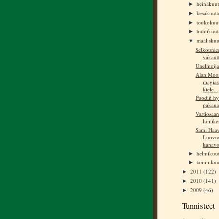
heinäkuu
►
kesäkuut
►
toukokuu
►
huhtikuu
►
maalisku
▼
Selkounie
vakaut
Unelmoija
Alan Moor
magiast
kiele...
Puodin hyl
pakana
Vartiosaar
lumike
Sami Haav
Luovu
kanavo
helmikuu
►
tammiku
►
2011
(122)
►
2010
(141)
►
2009
(46)
►
Tunnisteet