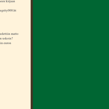
een kirjaan
egrity000.ht
edettiin matto
in uskoin?
sin euron