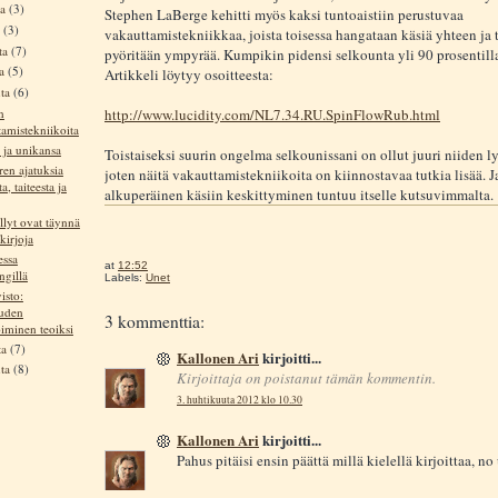
ta
(3)
Stephen LaBerge kehitti myös kaksi tuntoaistiin perustuvaa
a
(3)
vakauttamistekniikkaa, joista toisessa hangataan käsiä yhteen ja 
ta
(7)
pyöritään ympyrää. Kumpikin pidensi selkounta yli 90 prosentill
ta
(5)
Artikkeli löytyy osoitteesta:
uta
(6)
n
http://www.lucidity.com/NL7.34.RU.SpinFlowRub.html
tamistekniikoita
 ja unikansa
Toistaiseksi suurin ongelma selkounissani on ollut juuri niiden l
en ajatuksia
joten näitä vakauttamistekniikoita on kiinnostavaa tutkia lisää. 
a, taiteesta ja
alkuperäinen käsiin keskittyminen tuntuu itselle kutsuvimmalta.
lyt ovat täynnä
kirjoja
essa
at
12:52
ngillä
Labels:
Unet
isto:
uden
3 kommenttia:
iminen teoiksi
ta
(7)
Kallonen Ari
kirjoitti...
uta
(8)
Kirjoittaja on poistanut tämän kommentin.
3. huhtikuuta 2012 klo 10.30
Kallonen Ari
kirjoitti...
Pahus pitäisi ensin päättä millä kielellä kirjoittaa, no