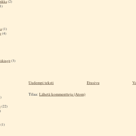
tikka
(2)
1)
ia
(1)
e
(4)
iikingit
(3)
Uudempi teksti
Etusivu
Va
Tilaa:
Lähetä kommentteja (Atom)
)
e
(22)
)
(1)