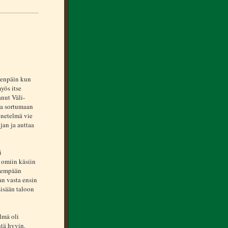
eenpäin kun
yös itse
nut Väli-
a sortumaan
enetelmä vie
jan ja auttaa
i
 omiin käsiin
yvempään
an vasta ensin
sisään taloon
lmä oli
htä hyvin.