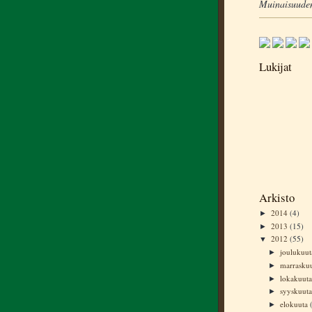
Muinaisuuden
Lukijat
Arkisto
2014
(4)
►
2013
(15)
►
2012
(55)
▼
joulukuu
►
marrasku
►
lokakuut
►
syyskuut
►
elokuuta
►