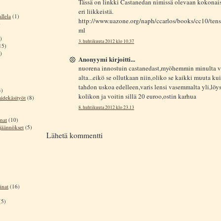
Tässä on linkki Castanedan nimissä olevaan kokonais
eri liikkeistä.
llela
(1)
http://www.uazone.org/naph/ccarlos/books/cc10/tens
)
ml
)
3. huhtikuuta 2012 klo 10.37
15)
)
Anonyymi kirjoitti...
nuorena innostuin castanedast,myöhemmin minulta v
alta...eikö se ollutkaan niin,oliko se kaikki muuta ku
tahdon uskoa edelleen,varis lensi vasemmalta yli,löy
4)
kolikon ja voitin sillä 20 euroo,ostin karhua
aidekäsityöt
(8)
8. huhtikuuta 2012 klo 23.13
nat
(10)
sjäännökset
(5)
Lähetä kommentti
inat
(16)
(5)