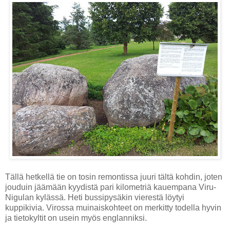
Tällä hetkellä tie on tosin remontissa juuri tältä kohdin, joten
jouduin jäämään kyydistä pari kilometriä kauempana Viru-
Nigulan kylässä. Heti bussipysäkin vierestä löytyi
kuppikivia. Virossa muinaiskohteet on merkitty todella hyvin
ja tietokyltit on usein myös englanniksi.