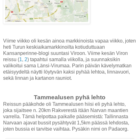
Viime viikko oli kesän ainoa markkinoista vapaa viikko, joten
heti Turun keskiaikamarkkinoilta kotiuduttuaan
Kansanperinne-blogi suuntasi Viroon. Viime kesän Viron
reissu (
1
,
2
) tapahtui samalla viikolla, ja suunnaksikin
valikoitui sama Länsi-Virumaa. Parin päivän kävelymatkan
etäisyydeltä näytti löytyvän kaksi pyhää lehtoa, linnavuori,
sekä linnan ja kartanon rauniot.
Tammealusen pyhä lehto
Reissun pääkohde oli Tammealusen hiisi eli pyhä lehto,
joka sijaitsee n. 20km Rakverestä itään Narvan maantien
varrella. Tämä helpottaa paikalle pääsemistä: Tallinnasta
Narvaan ajavat bussit pysähtyvät 1,5km päässä lehdosta,
joten bussia ei tarvitse vaihtaa. Pysäkin nimi on Padaorg.