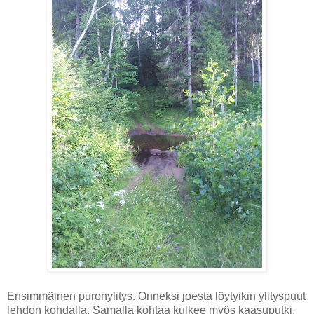
Ensimmäinen puronylitys. Onneksi joesta löytyikin ylityspuut
lehdon kohdalla. Samalla kohtaa kulkee myös kaasuputki.