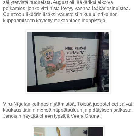
säilytetyistä huoneista. August oli lääkäriksi aikoiva
poikamies, jonka vitriinistä löytyy vanhaa lääkäriesineistöä.
Cointreau-liköörin lisäksi varusteisiin kuului erikoinen
kuppaamiseen käytetty mekaaninen ihonpistäjä.
Viru-Nigulan kolhoosin jäämistöä. Töissä juopotelleet saivat
kuukausittain nimensä häpeätauluun ja pidätyksen palkasta.
Janoisin näyttää olleen lypsäjä Veera Gramat.