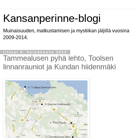
Kansanperinne-blogi
Muinaisuuden, matkustamisen ja mystiikan jäljillä vuosina
2009-2014.
tiistai 9. heinäkuuta 2013
Tammealusen pyhä lehto, Toolsen
linnanrauniot ja Kundan hiidenmäki