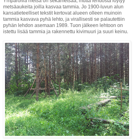
Ympäröivä metsä on sekametsää, mutta lehdosta löytyy
metsäaukeita joilla kasvaa tammia. Jo 1900-luvun alun
kansatieteelliset tekstit kertovat alueen olleen muinoin
tammia kasvava pyhä lehto, ja virallisesti se palautettiin
pyhän lehdon asemaan 1989. Tuon jälkeen lehtoon on
istettu lisää tammia ja rakennettu kivimuuri ja suuri keinu.