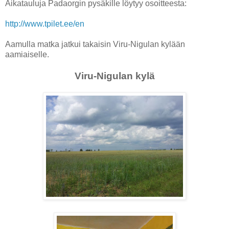
Aikatauluja Padaorgin pysäkille löytyy osoitteesta:
http://www.tpilet.ee/en
Aamulla matka jatkui takaisin Viru-Nigulan kylään
aamiaiselle.
Viru-Nigulan kylä