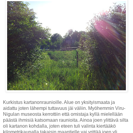
Kurkistus kartanonraunioille. Alue on yksityismaata ja
aidattu joten lähempi tuttavuus jäi väliin. Myöhemmin Viru-
Nigulan museosta kerrottiin että omistaja kyllä mielellään
päästä ihmisiä katsomaan raunioita. Ainoa joen ylittävä silta
oli kartanon kohdalla, joten eteen tuli valinta kiertääkö
kilometrikaupalla takaisin maantielle vai yrittää joen yli