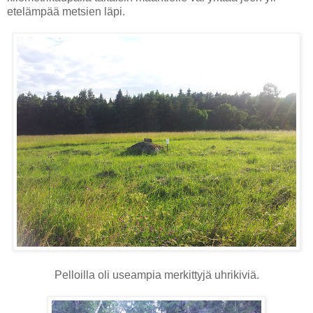
etelämpää metsien läpi.
Pelloilla oli useampia merkittyjä uhrikiviä.