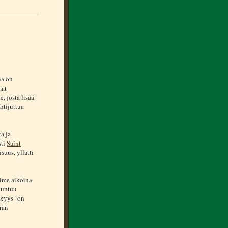
na on
mat
, josta lisää
htijuttua
a ja
sti
Saint
suus, yllätti
iime aikoina
 tuntuu
kkyys" on
rän