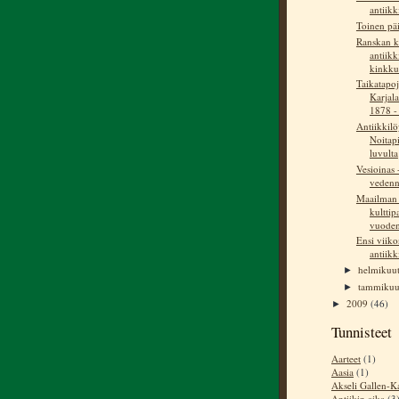
antiikki
Toinen päi
Ranskan ka
antiikk
kinkkum
Taikatapoj
Karjal
1878 - 
Antiikkilö
Noitap
luvulta
Vesioinas
vedenn
Maailman
kultti
vuoden
Ensi viiko
antiikk
helmikuu
►
tammiku
►
2009
(46)
►
Tunnisteet
Aarteet
(1)
Aasia
(1)
Akseli Gallen-Ka
Antiikin aika
(3