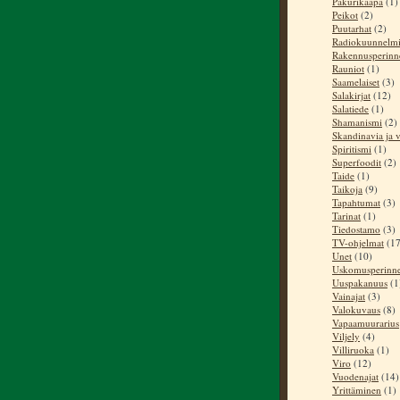
Pakurikääpä
(1)
Peikot
(2)
Puutarhat
(2)
Radiokuunnelm
Rakennusperinn
Rauniot
(1)
Saamelaiset
(3)
Salakirjat
(12)
Salatiede
(1)
Shamanismi
(2)
Skandinavia ja v
Spiritismi
(1)
Superfoodit
(2)
Taide
(1)
Taikoja
(9)
Tapahtumat
(3)
Tarinat
(1)
Tiedostamo
(3)
TV-ohjelmat
(17
Unet
(10)
Uskomusperinn
Uuspakanuus
(1
Vainajat
(3)
Valokuvaus
(8)
Vapaamuurarius
Viljely
(4)
Villiruoka
(1)
Viro
(12)
Vuodenajat
(14)
Yrittäminen
(1)