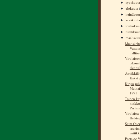
syyskuut
►
elokuuta
►
heinäkuu
►
kesäkuut
►
toukokuu
►
huhtikuu
►
maalisku
▼
Mietiskelt
Vastoi
hallits
Virolaiste
takomi
alennu
Antiikkilöy
Kaksi g
Kirjan jul
Muinai
1891
Toinen käy
kinkku
Pariisis
Virolaist
Helsin
Saint Oue
suurim
antiikki
Porte de 