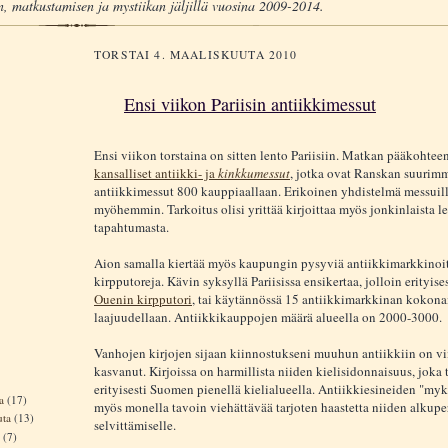
, matkustamisen ja mystiikan jäljillä vuosina 2009-2014.
TORSTAI 4. MAALISKUUTA 2010
Ensi viikon Pariisin antiikkimessut
Ensi viikon torstaina on sitten lento Pariisiin. Matkan pääkohtee
kansalliset antiikki- ja
kinkkumessut
, jotka ovat Ranskan suurim
antiikkimessut 800 kauppiaallaan. Erikoinen yhdistelmä messuille
myöhemmin. Tarkoitus olisi yrittää kirjoittaa myös jonkinlaista le
tapahtumasta.
Aion samalla kiertää myös kaupungin pysyviä antiikkimarkkinoit
kirpputoreja. Kävin syksyllä Pariisissa ensikertaa, jolloin erityise
Ouenin kirpputori
, tai käytännössä 15 antiikkimarkkinan kokonai
laajuudellaan. Antiikkikauppojen määrä alueella on 2000-3000.
Vanhojen kirjojen sijaan kiinnostukseni muuhun antiikkiin on v
kasvanut. Kirjoissa on harmillista niiden kielisidonnaisuus, joka
erityisesti Suomen pienellä kielialueella. Antiikkiesineiden "my
ta
(17)
myös monella tavoin viehättävää tarjoten haastetta niiden alkupe
uta
(13)
selvittämiselle.
a
(7)