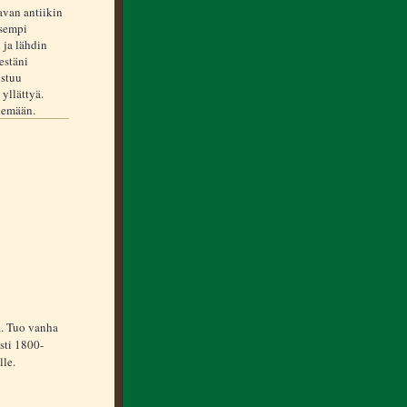
van antiikin
isempi
 ja lähdin
estäni
ustuu
yllättyä.
lemään.
a. Tuo vanha
esti 1800-
lle.