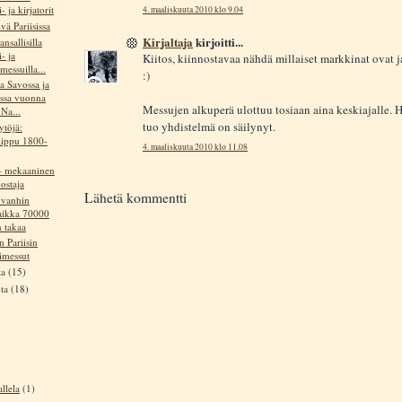
- ja kirjatorit
4. maaliskuuta 2010 klo 9.04
vä Pariisissa
Kirjaltaja
kirjoitti...
nsallisilla
i- ja
Kiitos, kiinnostavaa nähdä millaiset markkinat ovat j
essuilla...
:)
a Savossa ja
assa vuonna
Messujen alkuperä ulottuu tosiaan aina keskiajalle. 
Na...
tuo yhdistelmä on säilynyt.
ytöjä:
iippu 1800-
4. maaliskuuta 2010 klo 11.08
 - mekaaninen
ostaja
Lähetä kommentti
 vanhin
paikka 70000
 takaa
n Pariisin
imessut
ta
(15)
uta
(18)
llela
(1)
)