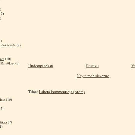
)
15)
)
4)
aidekäsityöt
(8)
nat
(10)
sjäännökset
(5)
Uudempi teksti
Etusivu
Va
Näytä mobiiliversio
Tilaa:
Lähetä kommentteja (Atom)
inat
(16)
(5)
tikka
(2)
1)