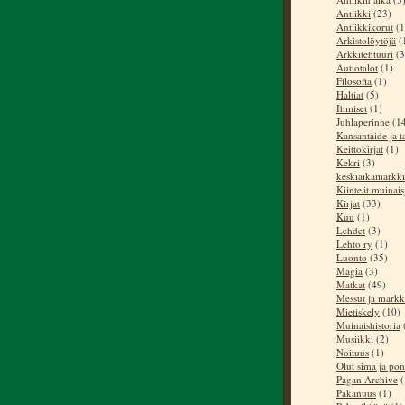
Antiikki
(23)
Antiikkikorut
(1
Arkistolöytöjä
(
Arkkitehtuuri
(3
Autiotalot
(1)
Filosofia
(1)
Haltiat
(5)
Ihmiset
(1)
Juhlaperinne
(1
Kansantaide ja t
Keittokirjat
(1)
Kekri
(3)
keskiaikamarkki
Kiinteät muinai
Kirjat
(33)
Kuu
(1)
Lehdet
(3)
Lehto ry
(1)
Luonto
(35)
Magia
(3)
Matkat
(49)
Messut ja markk
Mietiskely
(10)
Muinaishistoria
Musiikki
(2)
Noituus
(1)
Olut sima ja pon
Pagan Archive
(
Pakanuus
(1)