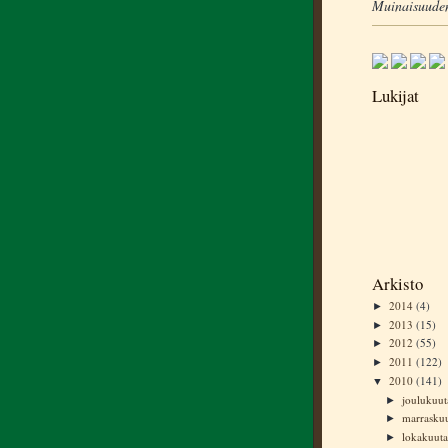
Muinaisuuden
Lukijat
Arkisto
2014
(4)
►
2013
(15)
►
2012
(55)
►
2011
(122)
►
2010
(141)
▼
joulukuu
►
marrasku
►
lokakuut
►