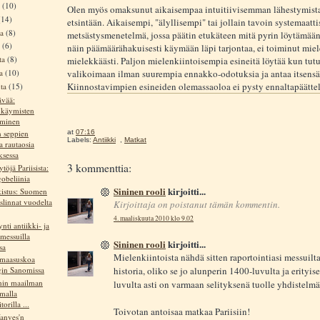
a
(10)
Olen myös omaksunut aikaisempaa intuitiivisemman lähestymista
(14)
etsintään. Aikaisempi, "älyllisempi" tai jollain tavoin systemaatt
ta
(8)
metsästysmenetelmä, jossa päätin etukäteen mitä pyrin löytämään
a
(6)
näin päämäärähakuisesti käymään läpi tarjontaa, ei toiminut miel
ta
(8)
mielekkäästi. Paljon mielenkiintoisempia esineitä löytää kun tut
ta
(10)
valikoimaan ilman suurempia ennakko-odotuksia ja antaa itsensä 
Kiinnostavimpien esineiden olemassaoloa ei pysty ennaltapäätte
uta
(15)
ävää:
nkäymisten
eminen
at
07:16
n seppien
Labels:
Antiikki
,
Matkat
a rautaosia
ksessa
3 kommenttia:
töjä Pariisista:
obeliinia
Sininen rooli
kirjoitti...
kistus: Suomen
slinnat vuodelta
Kirjoittaja on poistanut tämän kommentin.
4. maaliskuuta 2010 klo 9.02
nti antiikki- ja
messuilla
Sininen rooli
kirjoitti...
sa
Mielenkiintoista nähdä sitten raportointiasi messuilt
a maasuskoa
historia, oliko se jo alunperin 1400-luvulta ja erityis
gin Sanomissa
nin maailman
luvulta asti on varmaan selityksenä tuolle yhdistelmä
malla
torilla ...
Toivotan antoisaa matkaa Pariisiin!
Vanves'n