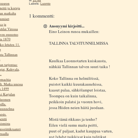
at
10:48
museon
Labels:
Luonto
neitä ja koruja
ian matkalta
1 kommentti:
lumiset
a ja
Anonyymi kirjoitti...
uhlat Virossa
Eino Leinon runoa mukaillen:
iven ennustus
ta 1870
TALLINNA TALVITUNNELMISSA
ko-lehden 11.
o
unta Tallinnan
a
Kuulkaa Luonnotarten kuiskausta,
n tarjontaa:
nähkää Tallinnan talven suuri taika !
jat, Kalevala,
..
Koko Tallinna on helmilöissä,
omachia
puistot kaikki kuurakaunehissa,
li. Matka unessa
a 1499
kaasut palaa, sähkölamput loistaa,
ki Karjalan
Toompea on kuin taikalinna,
 Suomen
peikkoin palatsi ja vuoren hovi,
illa.
jossa Hiiden neien häitä juodaan.
kuunnelma
esis.
Mistä tämä rikkaus ja tenho?
ntti
ismista
Eilen vielä sumu maita peitti,
eoriittikraateri
puut ol' paljaat, kadut kauppaa varten,
maalla
nyt lyhdyt tuikkivat kuin tulitikut,