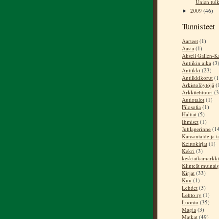
Unien tulk
2009
(46)
►
Tunnisteet
Aarteet
(1)
Aasia
(1)
Akseli Gallen-Ka
Antiikin aika
(3
Antiikki
(23)
Antiikkikorut
(1
Arkistolöytöjä
(
Arkkitehtuuri
(3
Autiotalot
(1)
Filosofia
(1)
Haltiat
(5)
Ihmiset
(1)
Juhlaperinne
(1
Kansantaide ja t
Keittokirjat
(1)
Kekri
(3)
keskiaikamarkki
Kiinteät muinai
Kirjat
(33)
Kuu
(1)
Lehdet
(3)
Lehto ry
(1)
Luonto
(35)
Magia
(3)
Matkat
(49)