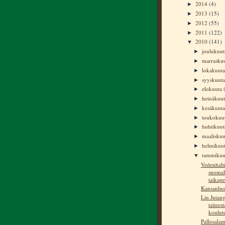
2014
(4)
►
2013
(15)
►
2012
(55)
►
2011
(122)
►
2010
(141)
▼
joulukuu
►
marrasku
►
lokakuut
►
syyskuut
►
elokuuta
►
heinäkuu
►
kesäkuut
►
toukokuu
►
huhtikuu
►
maalisku
►
helmikuu
►
tammiku
▼
Vedenhalti
suomal
taikape
Kansanluo
Lin Jutang
taiteest
koulut
Pallosalam