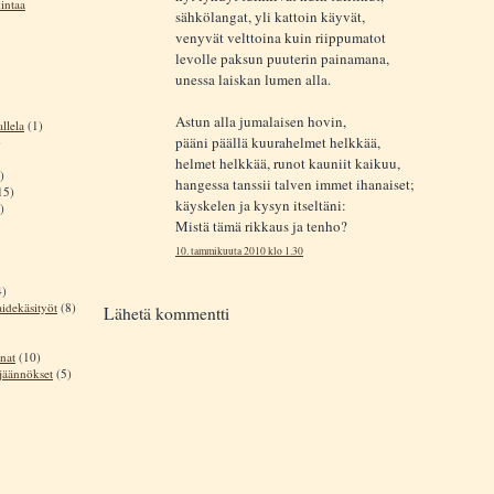
intaa
sähkölangat, yli kattoin käyvät,
venyvät velttoina kuin riippumatot
levolle paksun puuterin painamana,
unessa laiskan lumen alla.
Astun alla jumalaisen hovin,
llela
(1)
pääni päällä kuurahelmet helkkää,
)
helmet helkkää, runot kauniit kaikuu,
)
hangessa tanssii talven immet ihanaiset;
15)
käyskelen ja kysyn itseltäni:
)
Mistä tämä rikkaus ja tenho?
10. tammikuuta 2010 klo 1.30
4)
aidekäsityöt
(8)
Lähetä kommentti
nat
(10)
sjäännökset
(5)