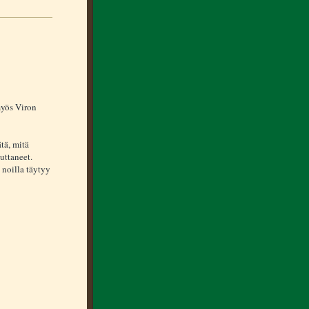
myös Viron
tä, mitä
uttaneet.
 noilla täytyy