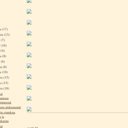
ta
(17)
uta
(13)
a
(7)
a
(10)
(14)
ta
(8)
a
(6)
ta
(8)
ta
(10)
uta
(15)
ta
(15)
uta
(18)
at
aisessa
rinteessä
nto-dokumentti
in ajatuksia
a ja
uksesta
at