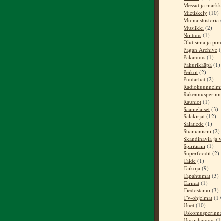
Messut ja markk
Mietiskely
(10)
Muinaishistoria
Musiikki
(2)
Noituus
(1)
Olut sima ja pon
Pagan Archive
(
Pakanuus
(1)
Pakurikääpä
(1)
Peikot
(2)
Puutarhat
(2)
Radiokuunnelm
Rakennusperinn
Rauniot
(1)
Saamelaiset
(3)
Salakirjat
(12)
Salatiede
(1)
Shamanismi
(2)
Skandinavia ja v
Spiritismi
(1)
Superfoodit
(2)
Taide
(1)
Taikoja
(9)
Tapahtumat
(3)
Tarinat
(1)
Tiedostamo
(3)
TV-ohjelmat
(17
Unet
(10)
Uskomusperinn
Uuspakanuus
(1