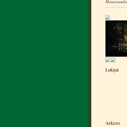
Muinaisuuden
Lukijat
Arkisto