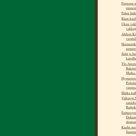
Firenzen 
pienesi
Paluu Ital
Riian kuu
Ukon vakk
vakkaj
Aleksis K
vuodel
Hermeetik
numer
Jäätä ja l
katoill
Yle-Areena
Rakenta
Matka.
Hypnerot
Poliphi
vuonn
Matka hal
Viikingit
ranniko
Radio
Entheogen
Dokume
shaman
Kaalin met
Saaren