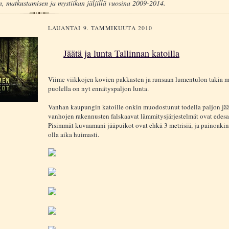
, matkustamisen ja mystiikan jäljillä vuosina 2009-2014.
LAUANTAI 9. TAMMIKUUTA 2010
Jäätä ja lunta Tallinnan katoilla
Viime viikkojen kovien pakkasten ja runsaan lumentulon takia 
puolella on nyt ennätyspaljon lunta.
Vanhan kaupungin katoille onkin muodostunut todella paljon jää
vanhojen rakennusten falskaavat lämmitysjärjestelmät ovat edesa
Pisimmät kuvaamani jääpuikot ovat ehkä 3 metrisiä, ja painoakin
olla aika huimasti.