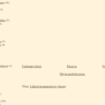
inat
(16)
(5)
tikka
(2)
1)
ia
(1)
e
(4)
iikingit
(3)
Uudempi teksti
Etusivu
Va
Näytä mobiiliversio
Tilaa:
Lähetä kommentteja (Atom)
)
e
(22)
)