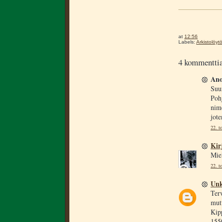
at
12:56
Labels:
Arkistolöyt
4 kommenttia
Ano
Suur
Pohj
nime
jote
22. t
Kir
Miel
22. t
Un
Terv
mutt
Kipp
1550