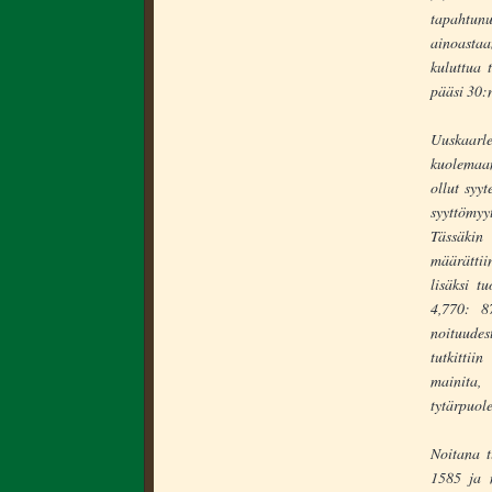
tapahtun
ainoasta
kuluttua t
pääsi 30:n
Uuskaarlep
kuolemaan
ollut syy
syyttömyy
Tässäkin 
määrättii
lisäksi t
4,770: 8
noituudes
tutkittii
mainita,
tytärpuole
Noitana t
1585 ja m