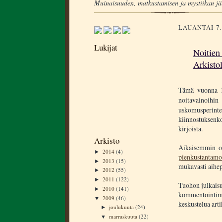
Muinaisuuden, matkustamisen ja mystiikan jä
LAUANTAI 7
Lukijat
Noitien
Arkisto
Tämä vuonna 1
noitavainoihi
uskomusperin
kiinnostuksenk
kirjoista.
Arkisto
Aikaisemmin ol
2014
(4)
►
pienkustantamo
2013
(15)
►
mukavasti aihepi
2012
(55)
►
2011
(122)
►
Tuohon julkaisu
2010
(141)
►
kommentointima
2009
(46)
▼
keskustelua arti
joulukuuta
(24)
►
marraskuuta
(22)
▼