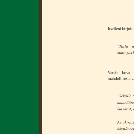
Itselleni kirjoi
"Tästä s
kuningas 
Varsin kova m
mahdollisesta v
"Selville 
maanääres
kutsuvat, 
Asiakirja
käyttäne