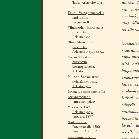
saakka. S
Taala. Arkistolöytöjä
v...
niin sano
Kekri - Vainajainpalvelus
meidänkin
muinaisilla
suomalaisill...
ajan käsi
Viinanpolton historiaa ja
selville s
perinteitä.
Arkistolöytö...
Oluen historiaa ja
Noidantu
perinteitä.
maassamme
Arkistolöytöjä vuod...
tämä miel
Suomi Sebastian
Münsterin
siitä, et
kosmografiassa.
loppupuol
Arkistol...
Muinois-Suomalaisten
aikuisemm
pyhistä menoista.
tulleet e
Arkistolöyt...
vanhempi,
Piritan luostarin raunioilla
Perinnemestarin
kaiketi o
viimeinen jakso
näkyvät
Mikä on kekri?
poistam
Arkistolöytöjä
vuodelta 1897
tietämätt
Noitien vaino
luvulla t
Pohjanmaalla 1500-
luvulla. Arkistolö...
selville 
Tutustuminen Viron
noituudes