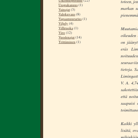
Uskomusperinne
(22)
toteen, jo
Uuspakanuus
(1)
markan sa
Vainajat
(3)
Valokuvaus
(8)
pienemmäll
Vapaamuurarius
(1)
Viljely
(4)
Villiruoka
(1)
Muutamia
Viro
(12)
oikeuden 
Vuodenajat
(14)
on jäänyt
Yrittäminen
(1)
eräs Lim
noituudes
seuraavii
tietoja. 
Limingast
V. A. 4,7
sakotetti
että noit
saapuisi 
toimittane
Kaikki yl
lisätä, ov
mihinkään