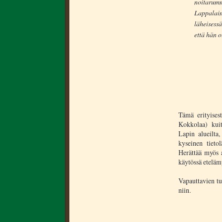
noitarum
Lappalain
läheisess
että hän 
Tämä erityises
Kokkolaa) kuit
Lapin alueilta
kyseinen tieto
Herättää myös 
käytössä etelämpä
Vapauttavien tu
niin.