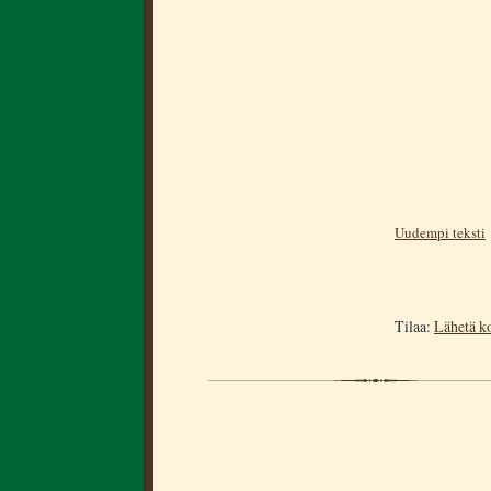
Uudempi teksti
Tilaa:
Lähetä k