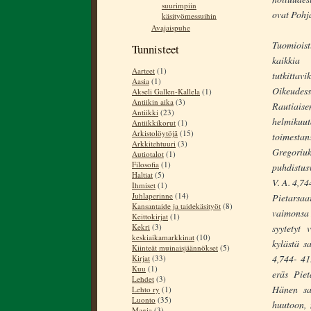
suurimpiin
ovat Pohj
käsityömessuihin
Avajaispuhe
Tuomioist
Tunnisteet
kaikkia 
Aarteet
(1)
tutkitta
Aasia
(1)
Oikeudes
Akseli Gallen-Kallela
(1)
Antiikin aika
(3)
Rautiais
Antiikki
(23)
helmikuut
Antiikkikorut
(1)
Arkistolöytöjä
(15)
toimesta
Arkkitehtuuri
(3)
Gregoriuks
Autiotalot
(1)
Filosofia
(1)
puhdistusv
Haltiat
(5)
V. A. 4,74
Ihmiset
(1)
Juhlaperinne
(14)
Pietarsaa
Kansantaide ja taidekäsityöt
(8)
vaimonsa B
Keittokirjat
(1)
Kekri
(3)
syytetyt 
keskiaikamarkkinat
(10)
kylästä s
Kiinteät muinaisjäännökset
(5)
4,744- 41
Kirjat
(33)
Kuu
(1)
eräs Piet
Lehdet
(3)
Hänen sa
Lehto ry
(1)
Luonto
(35)
huutoon, 
Magia
(3)