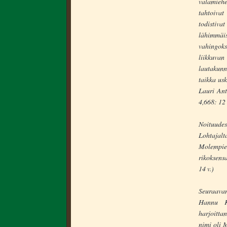
valamiehe
tahtoivat
todistiva
lähimmä
vahingoks
liikkuv
lautakunn
taikka usk
Lauri Ant
4,668: 12 
Noituude
Lohtajalt
Molempie
rikoksensa
14 v.)
Seuraavan
Hannu K
harjoitta
nimi oli M