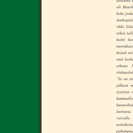
alaisena 
oli Henri
koko joukk
Jauhopään
rikki. Sii
rekeä tal
heitti h
nuorukais
heinät nii
sinä kosk
aikana h
riidanalai
"Se on si
jälkeen m
syytetyn 
kummalli
huonoihin
luotansa.
vaivall
noitakein
pahempaa,