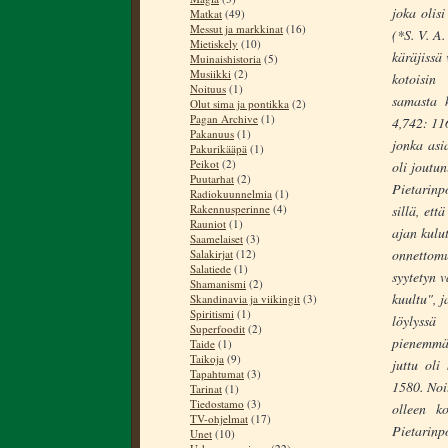
joka olisi
Matkat
(49)
Messut ja markkinat
(16)
(*S. V. A.
Mietiskely
(10)
käräjissä
Muinaishistoria
(5)
Musiikki
(2)
kotoisin
Noituus
(1)
samasta k
Olut sima ja pontikka
(2)
Pagan Archive
(1)
4,742: 116
Pakanuus
(1)
jonka asi
Pakurikääpä
(1)
Peikot
(2)
oli joutu
Puutarhat
(2)
Pietarin
Radiokuunnelmia
(1)
Rakennusperinne
(4)
sillä, et
Rauniot
(1)
ajan kulut
Saamelaiset
(3)
onnettom
Salakirjat
(12)
Salatiede
(1)
syytetyn 
Shamanismi
(2)
kuultu", j
Skandinavia ja viikingit
(3)
Spiritismi
(1)
löylyssä
Superfoodit
(2)
pienemmä
Taide
(1)
Taikoja
(9)
juttu oli
Tapahtumat
(3)
1580. Noi
Tarinat
(1)
Tiedostamo
(3)
olleen ko
TV-ohjelmat
(17)
Pietarinp
Unet
(10)