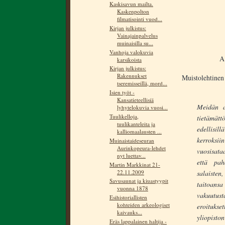
Kaskisavun mailta.
Kaskenpolton
filmatisointi vuod...
Kirjan julkistus:
Vainajainpalvelus
muinaisilla su...
Vanhoja valokuvia
A
karsikoista
Kirjan julkistus:
Rakennukset
Muistolehtinen
tseremisseillä, mord...
Isien työt -
Kansatieteellisiä
Meidän a
lyhytelokuvia vuosi...
Tuulikelloja,
tietämätt
tuulikanteleita ja
edellisi
kalliomaalausten ...
kerroksiin
Muinaistaideseuran
Aurinkopeura-lehdet
vuosisataa
nyt luettav...
että pah
Martin Markkinat 21-
22.11.2009
salaisten
Savusaunat ja kiuastyypit
taitoans
vuonna 1878
vakuutust
Esihistoriallisten
kohteiden arkeologiset
eroitukset
kaivauks...
yliopisto
Eräs lappalainen haltija -