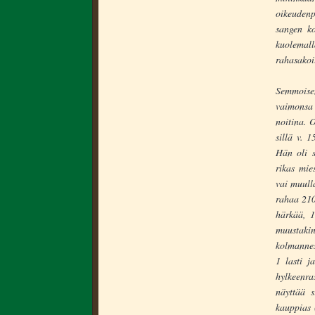
oikeudenp
sangen ko
kuolemall
rahasakoil
Semmoisen
vaimonsa
noitina. 
sillä v. 
Hän oli s
rikas mie
vai muulla
rahaa 210
härkää, 
muustak
kolmannes
1 lasti j
hylkeenra
näyttää s
kauppias 