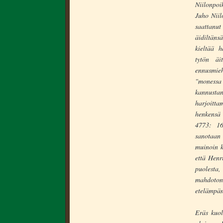
Niilonpoi
Juho Niil
saattanut
äidiltäns
kieltää h
tytön äit
ennusmieh
"monessa
kannusta
harjoittam
henkensä 
4773: 16
sanotaan
muinoin k
että Henr
puolesta,
mahdoton
etelämpän
Eräs kuol