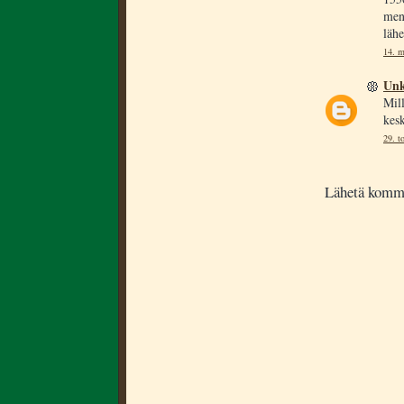
mene
lähe
14. m
Un
Mil
kesk
29. t
Lähetä komm