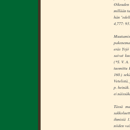
Oikeuden 
millään ta
hän "edell
4,777: 93.
Muutamiss
pakenemal
eräs Yrjö
saivat ku
(*S. V. A.
tuomittu 
160.) sek
Vetelistä
p. heinäk.
ei näissäk
Tässä ma
sakkoluett
ihmisiä 1
niiden va