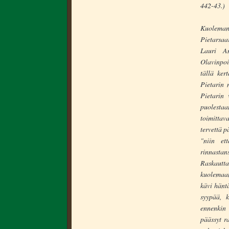
442-43.)
Kuolemant
Pietarsaa
Lauri An
Olavinpoi
tällä ker
Pietarin 
Pietarin
puolesta
toimittav
tervettä p
"niin e
rinnastan
Raskautta
kuolemaan
kävi hänt
syypää, k
ennenkin 
päässyt r