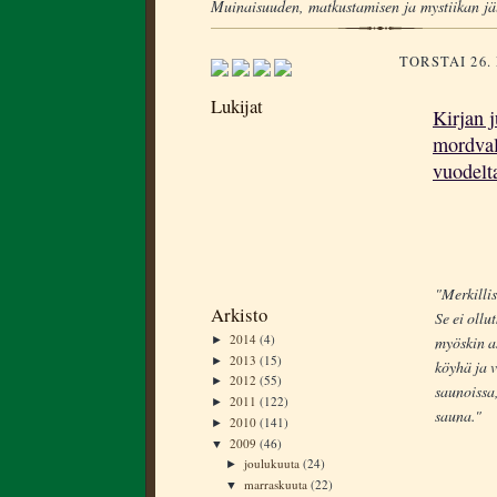
Muinaisuuden, matkustamisen ja mystiikan jä
TORSTAI 26
Lukijat
Kirjan j
mordvala
vuodelt
"Merkillis
Arkisto
Se ei ollu
2014
(4)
myöskin a
►
2013
(15)
►
köyhä ja v
2012
(55)
►
saunoissa,
2011
(122)
►
sauna."
2010
(141)
►
2009
(46)
▼
joulukuuta
(24)
►
marraskuuta
(22)
▼