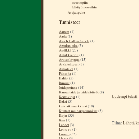
suurimpiin
käsityömessuihin
Avajaispuhe
Tunnisteet
Aarteet
(1)
Aasia
(1)
Akseli Gallen-Kallela
(1)
Antiikin aika
(3)
Antiikki
(23)
Antiikkikorut
(1)
Arkistolöytöjä
(15)
Arkkitehtuuri
(3)
Autiotalot
(1)
Filosofia
(1)
Haltiat
(5)
Ihmiset
(1)
Juhlaperinne
(14)
Kansantaide ja taidekäsityöt
(8)
Uudempi teksti
Keittokirjat
(1)
Kekri
(3)
keskiaikamarkkinat
(10)
Kiinteät muinaisjäännökset
(5)
Kirjat
(33)
Kuu
(1)
Tilaa:
Lähetä k
Lehdet
(3)
Lehto ry
(1)
Luonto
(35)
Magia
(3)