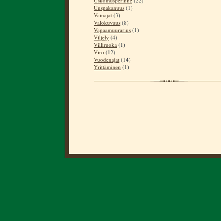
Uskomusperinne
(22)
Uuspakanuus
(1)
Vainajat
(3)
Valokuvaus
(8)
Vapaamuurarius
(1)
Viljely
(4)
Villiruoka
(1)
Viro
(12)
Vuodenajat
(14)
Yrittäminen
(1)