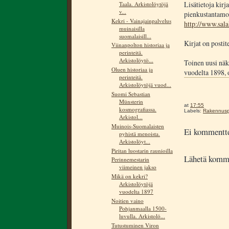
Lisätietoja kirj
Taala. Arkistolöytöjä
v...
pienkustantamoni
Kekri - Vainajainpalvelus
http://www.sala
muinaisilla
suomalaisill...
Kirjat on postit
Viinanpolton historiaa ja
perinteitä.
Arkistolöytö...
Toinen uusi näk
Oluen historiaa ja
vuodelta 1898, 
perinteitä.
Arkistolöytöjä vuod...
Suomi Sebastian
Münsterin
at
17:55
kosmografiassa.
Labels:
Rakennusp
Arkistol...
Muinois-Suomalaisten
Ei kommentte
pyhistä menoista.
Arkistolöyt...
Piritan luostarin raunioilla
Lähetä komm
Perinnemestarin
viimeinen jakso
Mikä on kekri?
Arkistolöytöjä
vuodelta 1897
Noitien vaino
Pohjanmaalla 1500-
luvulla. Arkistolö...
Tutustuminen Viron