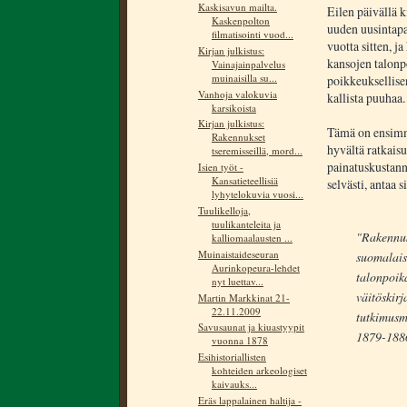
Kaskisavun mailta.
Eilen päivällä 
Kaskenpolton
uuden uusintapa
filmatisointi vuod...
vuotta sitten, j
Kirjan julkistus:
kansojen talonp
Vainajainpalvelus
muinaisilla su...
poikkeuksellisen
Vanhoja valokuvia
kallista puuhaa.
karsikoista
Kirjan julkistus:
Tämä on ensimmä
Rakennukset
hyvältä ratkaisu
tseremisseillä, mord...
painatuskustann
Isien työt -
Kansatieteellisiä
selvästi, antaa s
lyhytelokuvia vuosi...
Tuulikelloja,
tuulikanteleita ja
"Rakennuks
kalliomaalausten ...
Muinaistaideseuran
suomalaisi
Aurinkopeura-lehdet
talonpoik
nyt luettav...
väitöskirj
Martin Markkinat 21-
22.11.2009
tutkimusm
Savusaunat ja kiuastyypit
1879-1886.
vuonna 1878
Esihistoriallisten
kohteiden arkeologiset
kaivauks...
Eräs lappalainen haltija -