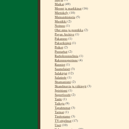
Matkat
(49)
Messut ja markkinat
(16)
Mietiskely
(10)
Muinaishistoria
(5)
Musiikki
(2)
Noituus
(1)
Olut sima ja pontikka
(2)
Pagan Archive
(1)
Pakanuus
(1)
Pakurikääpä
(1)
Peikot
(2)
Puutarhat
(2)
Radiokuunnelmia
(1)
Rakennusperinne
(4)
Rauniot
(1)
Saamelaiset
(3)
Salakirjat
(12)
Salatiede
(1)
Shamanismi
(2)
Skandinavia ja viikingit
(3)
Spiritismi
(1)
Superfoodit
(2)
Taide
(1)
Taikoja
(9)
Tapahtumat
(3)
Tarinat
(1)
Tiedostamo
(3)
TV-ohjelmat
(17)
Unet
(10)