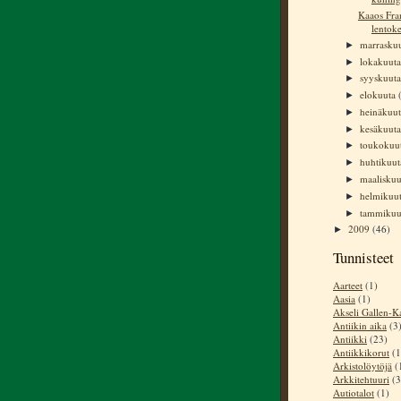
Kaaos Fra
lentoke
marrasku
►
lokakuut
►
syyskuut
►
elokuuta
►
heinäkuu
►
kesäkuut
►
toukokuu
►
huhtikuu
►
maalisku
►
helmikuu
►
tammiku
►
2009
(46)
►
Tunnisteet
Aarteet
(1)
Aasia
(1)
Akseli Gallen-Ka
Antiikin aika
(3
Antiikki
(23)
Antiikkikorut
(1
Arkistolöytöjä
(
Arkkitehtuuri
(3
Autiotalot
(1)