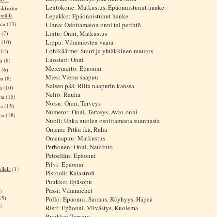
Lentokone: Matkustus, Epäonnistunut hanke
nkfurtin
ntällä
Lepakko: Epäonnistunut hanke
uta
(13)
Linna: Odottamaton onni tai perintö
Lintu: Onni, Matkustus
a
(7)
Lippu: Vihamiesten vaara
a
(10)
Lohikäärme: Suuri ja yhtäkkinen muutos
(14)
Luostari: Onni
ta
(8)
Merenneito: Epäonni
a
(6)
Mies: Vieras saapuu
ta
(8)
Naisen pää: Riita naapurin kanssa
ta
(10)
Neliö: Rauha
uta
(15)
Norsu: Onni, Terveys
ta
(15)
Numerot: Onni, Terveys, Avio-onni
uta
(18)
Nuoli: Uhka nuolen osoittamasta suunnasta
Omena: Pitkä ikä, Raha
Omenapuu: Matkustus
Perhonen: Onni, Nautinto
Petoeläin: Epäonni
Pilvi: Epäonni
llela
(1)
Pistooli: Katastrofi
)
Puukko: Epäsopu
Pässi: Vihamiehet
)
15)
Pöllö: Epäonni, Sairaus, Köyhyys, Häpeä
)
Risti: Epäonni, Viivästys, Kuolema
Ruukku: Terveys