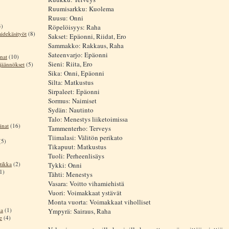
Ruumisarkku: Kuolema
Ruusu: Onni
4)
Röpelöisyys: Raha
aidekäsityöt
(8)
Sakset: Epäonni, Riidat, Ero
Sammakko: Rakkaus, Raha
Sateenvarjo: Epäonni
nat
(10)
Sieni: Riita, Ero
sjäännökset
(5)
Sika: Onni, Epäonni
Silta: Matkustus
Sirpaleet: Epäonni
Sormus: Naimiset
Sydän: Nautinto
Talo: Menestys liiketoimissa
inat
(16)
Tammenterho: Terveys
Tiimalasi: Välitön perikato
(5)
Tikapuut: Matkustus
Tuoli: Perheenlisäys
tikka
(2)
Tykki: Onni
1)
Tähti: Menestys
Vasara: Voitto vihamiehistä
Vuori: Voimakkaat ystävät
Monta vuorta: Voimakkaat viholliset
ia
(1)
Ympyrä: Sairaus, Raha
e
(4)