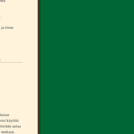
omia
.
 ja tinan
)
laisen
oisi käyttää
ritetään antaa
an mukaan.