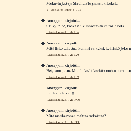
Mukavia juttuja Sinulla Blogissasi, kiitoksia.
31. joulukuuta 2010 klo 12.26
Anonyymi kirjoitti...
Oli kyl nice, koska oli kiinnostavaa kattoa tuolta.
1. tammikuuta 2011 klo 0.16
Anonyymi kirjoitti...
Mitä lisko takottaa, kun mä en keksi, keksiskö joku m
1. tammikuuta 2011 klo 0.26
Anonyymi kirjoitti...
Hei, sama juttu. Mitä lisko/liskoeläin mahtaa tarkoitt
1. tammikuuta 2011 klo 0.39
Anonyymi kirjoitti...
mulla oli laiva :))
1. tammikuuta 2011 klo 19.38
Anonyymi kirjoitti...
Mitä merihevonen mahtaa tarkoittaa?
1. tammikuuta 2011 klo 23.32