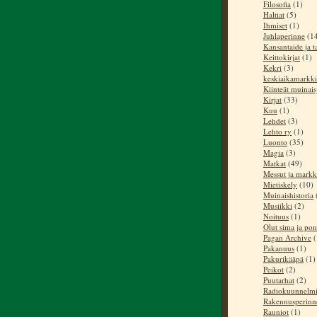
Filosofia
(1)
Haltiat
(5)
Ihmiset
(1)
Juhlaperinne
(1
Kansantaide ja t
Keittokirjat
(1)
Kekri
(3)
keskiaikamarkki
Kiinteät muinai
Kirjat
(33)
Kuu
(1)
Lehdet
(3)
Lehto ry
(1)
Luonto
(35)
Magia
(3)
Matkat
(49)
Messut ja markk
Mietiskely
(10)
Muinaishistoria
Musiikki
(2)
Noituus
(1)
Olut sima ja pon
Pagan Archive
(
Pakanuus
(1)
Pakurikääpä
(1)
Peikot
(2)
Puutarhat
(2)
Radiokuunnelm
Rakennusperinn
Rauniot
(1)