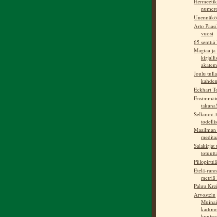
Hermeetik
numer
Unennäkö
Arto Paasi
vuosi
65 senttiä 
Magiaa ja 
kirjall
akatemi
Joulu tulla
kahden 
Eckhart T
Ensimmäin
takana
Selkouni-h
todelli
Maailman 
medita
Salakirjat 
totuutt
Piilopirtti
Etelä-rann
metriä 
Paluu Krei
Arvostelu
Muinai
kadonn
kuninga