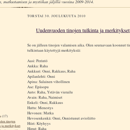
, matkustamisen ja mystiikan jäljillä vuosina 2009-2014.
TORSTAI 30. JOULUKUUTA 2010
Uudenvuoden tinojen tulkinta ja merkitykset
Se on jälleen tinojen valamisen aika. Olen seuraavaan koonnut t
tulkintaan käytettyjä merkityksiä:
Aasi: Perintö
Ankka: Raha
Ankkuri: Onni, Rakkaus, Raha
Apilanlehti: Onni
Apina: Salainen vihollinen
Ase: Epäsopu
Auto: Raha, Ystävän vierailu
Avain: Raha, Naimiset
Enkeli: Onni, Rakkaus
Hattu: Menestys
Hevonen: Matka
ta
(17)
Hevosenkenkä: Onni, Onnistunut avioliitto
en tinojen
Hiiri: Köyhyys
a ja merkitykset
Hiput: Raha