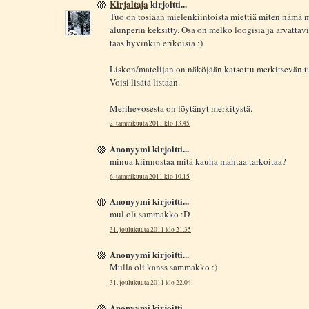
Kirjaltaja
kirjoitti...
Tuo on tosiaan mielenkiintoista miettiä miten nämä 
alunperin keksitty. Osa on melko loogisia ja arvattavi
taas hyvinkin erikoisia :)
Liskon/matelijan on näköjään katsottu merkitsevän tul
Voisi lisätä listaan.
Merihevosesta on löytänyt merkitystä.
2. tammikuuta 2011 klo 13.45
Anonyymi kirjoitti...
minua kiinnostaa mitä kauha mahtaa tarkoitaa?
6. tammikuuta 2011 klo 10.15
Anonyymi kirjoitti...
mul oli sammakko :D
31. joulukuuta 2011 klo 21.35
Anonyymi kirjoitti...
Mulla oli kanss sammakko :)
31. joulukuuta 2011 klo 22.04
Anonyymi kirjoitti...