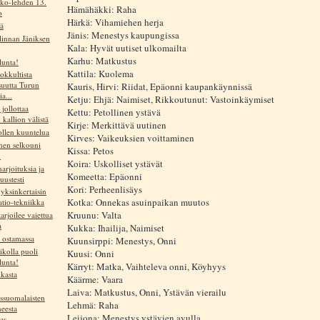
ko-lehden 13.
Hämähäkki: Raha
o
Härkä: Vihamiehen herja
ä
Jänis: Menestys kaupungissa
linnan Jäniksen
Kala: Hyvät uutiset ulkomailta
Karhu: Matkustus
lunta!
Kattila: Kuolema
okkultista
isuutta Turun
Kauris, Hirvi: Riidat, Epäonni kaupankäynnissä
a...
Ketju: Ehjä: Naimiset, Rikkoutunut: Vastoinkäymiset
 jollottaa
Kettu: Petollinen ystävä
kallion välistä
Kirje: Merkittävä uutinen
ollen kuuntelua
Kirves: Vaikeuksien voittaminen
en selkouni
Kissa: Petos
!
Koira: Uskolliset ystävät
arjoituksia ja
Komeetta: Epäonni
suustesti
Kori: Perheenlisäys
yksinkertaisin
Kotka: Onnekas asuinpaikan muutos
atio-tekniikka
Kruunu: Valta
tarjoilee vaiettua
a
Kukka: Ihailija, Naimiset
ä ostamassa
Kuunsirppi: Menestys, Onni
ikolla puoli
Kuusi: Onni
lunta!
Kärryt: Matka, Vaihteleva onni, Köyhyys
kasta
Käärme: Vaara
Laiva: Matkustus, Onni, Ystävän vierailu
ssuomalaisten
Lehmä: Raha
eesta
Leijona: Menestys ystävien avulla
s...