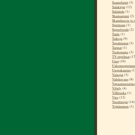
Saamelaiset
(3)
Salakirjat
(12)
Salatiede
(1)
Shamanismi
(2)
Skandinavia ja v
Spiritismi
(1)
Superfoodit
(2)
Taide
(1)
Taikoja
(9)
Tapahtumat
(3)
Tarinat
(1)
Tiedostamo
(3)
TV-ohjelmat
(17
Unet
(10)
Uskomusperinn
Uuspakanuus
(1
Vainajat
(3)
Valokuvaus
(8)
Vapaamuurarius
Viljely
(4)
Villiruoka
(1)
Viro
(12)
Vuodenajat
(14)
Yrittäminen
(1)