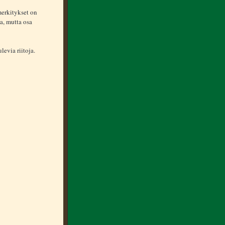
merkitykset on
a, mutta osa
evia riitoja.