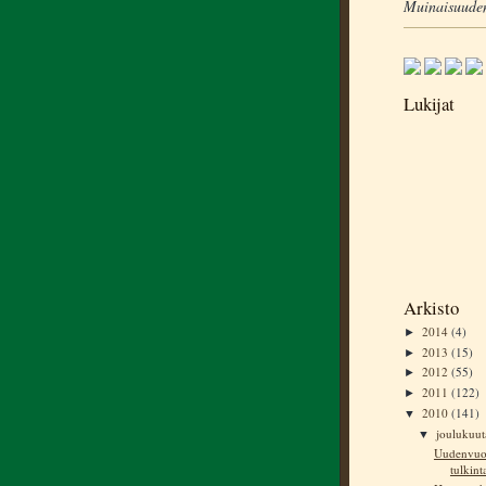
Muinaisuuden
Lukijat
Arkisto
2014
(4)
►
2013
(15)
►
2012
(55)
►
2011
(122)
►
2010
(141)
▼
joulukuu
▼
Uudenvuod
tulkint