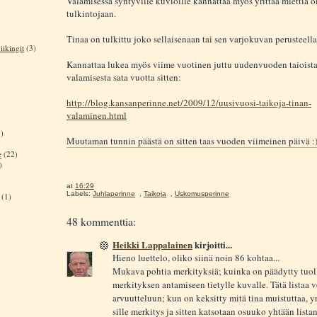
Valamisessa syntyville kuvioille kannattaa myös yrittää miettiä 
tulkintojaan.
Tinaa on tulkittu joko sellaisenaan tai sen varjokuvan perusteella
iikingit
(3)
Kannattaa lukea myös viime vuotinen juttu uudenvuoden taioista
valamisesta sata vuotta sitten:
http://blog.kansanperinne.net/2009/12/uusivuosi-taikoja-tinan-
valaminen.html
)
Muutaman tunnin päästä on sitten taas vuoden viimeinen päivä :
e
(22)
)
at
16:29
Labels:
Juhlaperinne
,
Taikoja
,
Uskomusperinne
(1)
48 kommenttia:
Heikki Lappalainen
kirjoitti...
Hieno luettelo, oliko siinä noin 86 kohtaa...
Mukava pohtia merkityksiä; kuinka on päädytty tuol
merkityksen antamiseen tietylle kuvalle. Tätä listaa v
arvuutteluun; kun on keksitty mitä tina muistuttaa, y
sille merkitys ja sitten katsotaan osuuko yhtään list