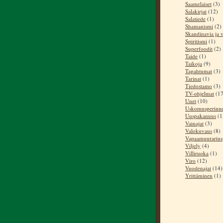
Saamelaiset
(3)
Salakirjat
(12)
Salatiede
(1)
Shamanismi
(2)
Skandinavia ja v
Spiritismi
(1)
Superfoodit
(2)
Taide
(1)
Taikoja
(9)
Tapahtumat
(3)
Tarinat
(1)
Tiedostamo
(3)
TV-ohjelmat
(17
Unet
(10)
Uskomusperinn
Uuspakanuus
(1
Vainajat
(3)
Valokuvaus
(8)
Vapaamuurarius
Viljely
(4)
Villiruoka
(1)
Viro
(12)
Vuodenajat
(14)
Yrittäminen
(1)