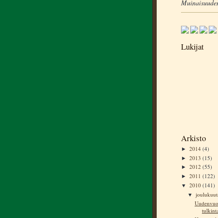
Muinaisuuden
Lukijat
Arkisto
2014
(4)
►
2013
(15)
►
2012
(55)
►
2011
(122)
►
2010
(141)
▼
joulukuu
▼
Uudenvuod
tulkint