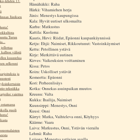
ko-lehden 13.
Hämähäkki: Raha
o
Härkä: Vihamiehen herja
ä
Jänis: Menestys kaupungissa
linnan Jäniksen
Kala: Hyvät uutiset ulkomailta
Karhu: Matkustus
lunta!
Kattila: Kuolema
okkultista
isuutta Turun
Kauris, Hirvi: Riidat, Epäonni kaupankäynnissä
a...
Ketju: Ehjä: Naimiset, Rikkoutunut: Vastoinkäymiset
 jollottaa
Kettu: Petollinen ystävä
kallion välistä
Kirje: Merkittävä uutinen
ollen kuuntelua
Kirves: Vaikeuksien voittaminen
en selkouni
Kissa: Petos
!
Koira: Uskolliset ystävät
arjoituksia ja
Komeetta: Epäonni
suustesti
Kori: Perheenlisäys
yksinkertaisin
Kotka: Onnekas asuinpaikan muutos
atio-tekniikka
Kruunu: Valta
tarjoilee vaiettua
a
Kukka: Ihailija, Naimiset
ä ostamassa
Kuunsirppi: Menestys, Onni
ikolla puoli
Kuusi: Onni
lunta!
Kärryt: Matka, Vaihteleva onni, Köyhyys
kasta
Käärme: Vaara
Laiva: Matkustus, Onni, Ystävän vierailu
ssuomalaisten
Lehmä: Raha
eesta
Leijona: Menestys ystävien avulla
s...