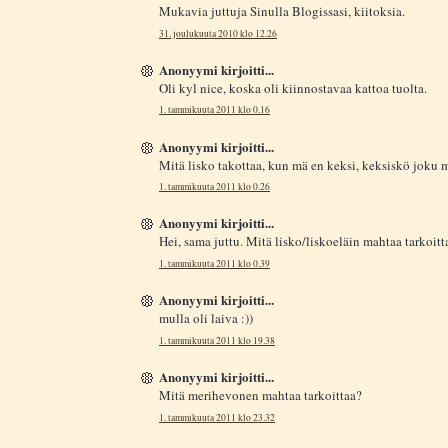
Mukavia juttuja Sinulla Blogissasi, kiitoksia.
31. joulukuuta 2010 klo 12.26
Anonyymi kirjoitti...
Oli kyl nice, koska oli kiinnostavaa kattoa tuolta.
1. tammikuuta 2011 klo 0.16
Anonyymi kirjoitti...
Mitä lisko takottaa, kun mä en keksi, keksiskö joku m
1. tammikuuta 2011 klo 0.26
Anonyymi kirjoitti...
Hei, sama juttu. Mitä lisko/liskoeläin mahtaa tarkoitt
1. tammikuuta 2011 klo 0.39
Anonyymi kirjoitti...
mulla oli laiva :))
1. tammikuuta 2011 klo 19.38
Anonyymi kirjoitti...
Mitä merihevonen mahtaa tarkoittaa?
1. tammikuuta 2011 klo 23.32