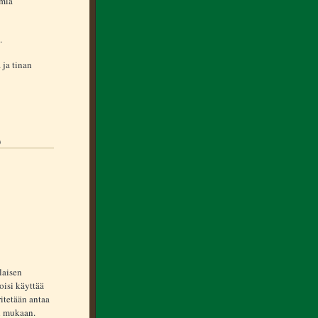
omia
.
 ja tinan
)
laisen
oisi käyttää
ritetään antaa
an mukaan.