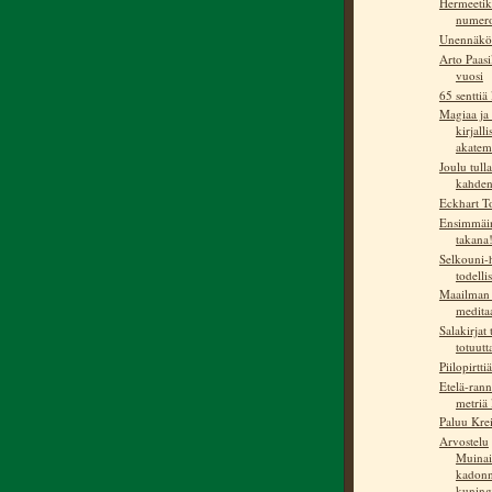
Hermeetik
numer
Unennäkö
Arto Paasi
vuosi
65 senttiä 
Magiaa ja 
kirjall
akatemi
Joulu tulla
kahden 
Eckhart T
Ensimmäin
takana
Selkouni-h
todelli
Maailman 
medita
Salakirjat 
totuutt
Piilopirtti
Etelä-rann
metriä 
Paluu Krei
Arvostelu
Muinai
kadonn
kuninga