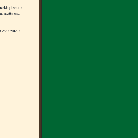
merkitykset on
a, mutta osa
evia riitoja.