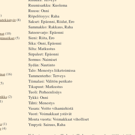
Ruumisarkku: Kuolema
Ruusu: Onni
4)
Röpelöisyys: Raha
aidekäsityöt
(8)
Sakset: Epäonni, Riidat, Ero
Sammakko: Rakkaus, Raha
Sateenvarjo: Epäonni
nat
(10)
Sieni: Riita, Ero
sjäännökset
(5)
Sika: Onni, Epäonni
Silta: Matkustus
Sirpaleet: Epäonni
Sormus: Naimiset
Sydän: Nautinto
Talo: Menestys liiketoimissa
inat
(16)
Tammenterho: Terveys
Tiimalasi: Välitön perikato
(5)
Tikapuut: Matkustus
Tuoli: Perheenlisäys
tikka
(2)
Tykki: Onni
1)
Tähti: Menestys
Vasara: Voitto vihamiehistä
Vuori: Voimakkaat ystävät
Monta vuorta: Voimakkaat viholliset
ia
(1)
Ympyrä: Sairaus, Raha
e
(4)