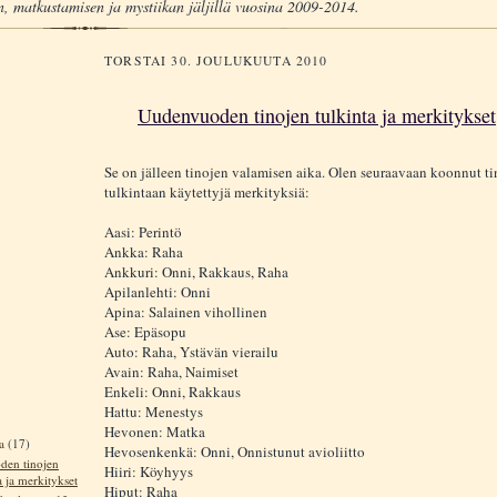
, matkustamisen ja mystiikan jäljillä vuosina 2009-2014.
TORSTAI 30. JOULUKUUTA 2010
Uudenvuoden tinojen tulkinta ja merkitykset
Se on jälleen tinojen valamisen aika. Olen seuraavaan koonnut t
tulkintaan käytettyjä merkityksiä:
Aasi: Perintö
Ankka: Raha
Ankkuri: Onni, Rakkaus, Raha
Apilanlehti: Onni
Apina: Salainen vihollinen
Ase: Epäsopu
Auto: Raha, Ystävän vierailu
Avain: Raha, Naimiset
Enkeli: Onni, Rakkaus
Hattu: Menestys
Hevonen: Matka
ta
(17)
Hevosenkenkä: Onni, Onnistunut avioliitto
en tinojen
Hiiri: Köyhyys
a ja merkitykset
Hiput: Raha