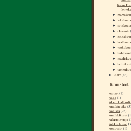
Kaaos Fra
lentoke
marrasku
►
lokakuut
►
syyskuut
►
elokuuta
►
heinäkuu
►
kesäkuut
►
toukokuu
►
huhtikuu
►
maalisku
►
helmikuu
►
tammiku
►
2009
(46)
►
Tunnisteet
Aarteet
(1)
Aasia
(1)
Akseli Gallen-Ka
Antiikin aika
(3
Antiikki
(23)
Antiikkikorut
(1
Arkistolöytöjä
(
Arkkitehtuuri
(3
Autiotalot
(1)