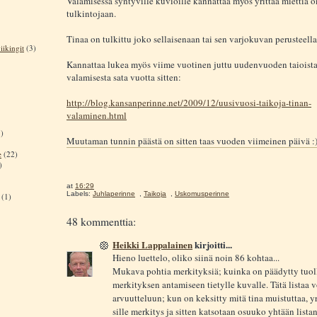
Valamisessa syntyville kuvioille kannattaa myös yrittää miettiä 
tulkintojaan.
Tinaa on tulkittu joko sellaisenaan tai sen varjokuvan perusteella
iikingit
(3)
Kannattaa lukea myös viime vuotinen juttu uudenvuoden taioista
valamisesta sata vuotta sitten:
http://blog.kansanperinne.net/2009/12/uusivuosi-taikoja-tinan-
valaminen.html
)
Muutaman tunnin päästä on sitten taas vuoden viimeinen päivä :
e
(22)
)
at
16:29
Labels:
Juhlaperinne
,
Taikoja
,
Uskomusperinne
(1)
48 kommenttia:
Heikki Lappalainen
kirjoitti...
Hieno luettelo, oliko siinä noin 86 kohtaa...
Mukava pohtia merkityksiä; kuinka on päädytty tuol
merkityksen antamiseen tietylle kuvalle. Tätä listaa v
arvuutteluun; kun on keksitty mitä tina muistuttaa, y
sille merkitys ja sitten katsotaan osuuko yhtään list