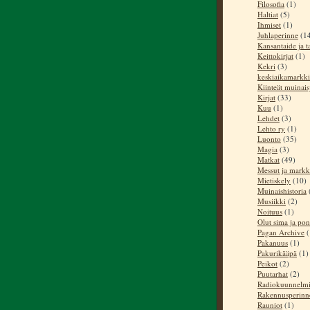
Filosofia
(1)
Haltiat
(5)
Ihmiset
(1)
Juhlaperinne
(1
Kansantaide ja t
Keittokirjat
(1)
Kekri
(3)
keskiaikamarkki
Kiinteät muinai
Kirjat
(33)
Kuu
(1)
Lehdet
(3)
Lehto ry
(1)
Luonto
(35)
Magia
(3)
Matkat
(49)
Messut ja markk
Mietiskely
(10)
Muinaishistoria
Musiikki
(2)
Noituus
(1)
Olut sima ja pon
Pagan Archive
(
Pakanuus
(1)
Pakurikääpä
(1)
Peikot
(2)
Puutarhat
(2)
Radiokuunnelm
Rakennusperinn
Rauniot
(1)