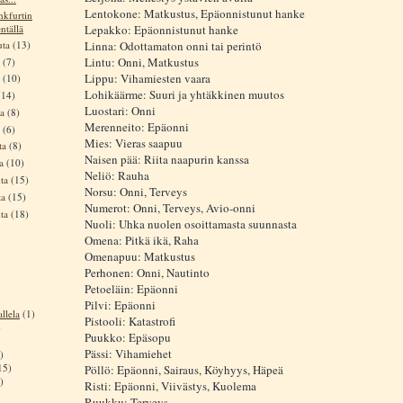
Lentokone: Matkustus, Epäonnistunut hanke
nkfurtin
ntällä
Lepakko: Epäonnistunut hanke
uta
(13)
Linna: Odottamaton onni tai perintö
Lintu: Onni, Matkustus
a
(7)
Lippu: Vihamiesten vaara
a
(10)
Lohikäärme: Suuri ja yhtäkkinen muutos
(14)
Luostari: Onni
ta
(8)
Merenneito: Epäonni
a
(6)
Mies: Vieras saapuu
ta
(8)
Naisen pää: Riita naapurin kanssa
ta
(10)
Neliö: Rauha
uta
(15)
Norsu: Onni, Terveys
ta
(15)
Numerot: Onni, Terveys, Avio-onni
uta
(18)
Nuoli: Uhka nuolen osoittamasta suunnasta
Omena: Pitkä ikä, Raha
Omenapuu: Matkustus
Perhonen: Onni, Nautinto
Petoeläin: Epäonni
Pilvi: Epäonni
llela
(1)
Pistooli: Katastrofi
)
Puukko: Epäsopu
Pässi: Vihamiehet
)
15)
Pöllö: Epäonni, Sairaus, Köyhyys, Häpeä
)
Risti: Epäonni, Viivästys, Kuolema
Ruukku: Terveys