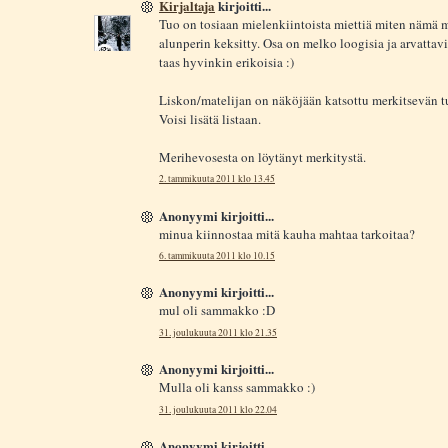
Kirjaltaja
kirjoitti...
Tuo on tosiaan mielenkiintoista miettiä miten nämä 
alunperin keksitty. Osa on melko loogisia ja arvattavi
taas hyvinkin erikoisia :)
Liskon/matelijan on näköjään katsottu merkitsevän tul
Voisi lisätä listaan.
Merihevosesta on löytänyt merkitystä.
2. tammikuuta 2011 klo 13.45
Anonyymi kirjoitti...
minua kiinnostaa mitä kauha mahtaa tarkoitaa?
6. tammikuuta 2011 klo 10.15
Anonyymi kirjoitti...
mul oli sammakko :D
31. joulukuuta 2011 klo 21.35
Anonyymi kirjoitti...
Mulla oli kanss sammakko :)
31. joulukuuta 2011 klo 22.04
Anonyymi kirjoitti...