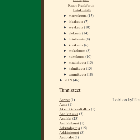
Kaaos Frankfurtin
lentokentällä
marraskuuta
(13)
►
lokakuuta
(7)
►
syyskuuta
(10)
►
elokuuta
(14)
►
heinäkuuta
(8)
►
kesäkuuta
(6)
►
toukokuuta
(8)
►
huhtikuuta
(10)
►
maaliskuuta
(15)
►
helmikuuta
(15)
►
tammikuuta
(18)
►
2009
(46)
►
Tunnisteet
Loiri on kyllä n
Aarteet
(1)
Aasia
(1)
Akseli Gallen-Kallela
(1)
Antiikin aika
(3)
Antiikki
(23)
Antiikkikorut
(1)
Arkistolöytöjä
(15)
Arkkitehtuuri
(3)
Autiotalot
(1)