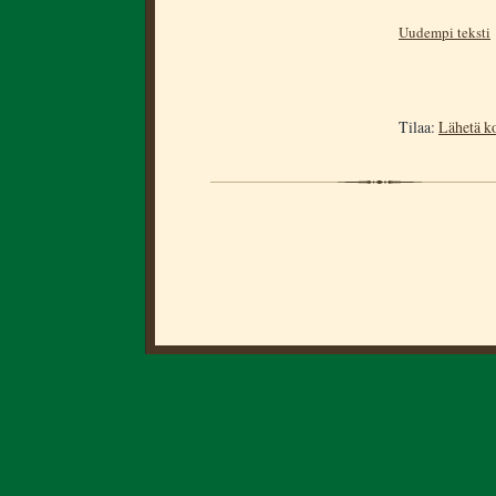
Uudempi teksti
Tilaa:
Lähetä k