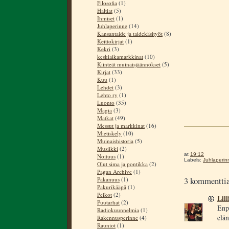
Filosofia
(1)
Haltiat
(5)
Ihmiset
(1)
Juhlaperinne
(14)
Kansantaide ja taidekäsityöt
(8)
Keittokirjat
(1)
Kekri
(3)
keskiaikamarkkinat
(10)
Kiinteät muinaisjäännökset
(5)
Kirjat
(33)
Kuu
(1)
Lehdet
(3)
Lehto ry
(1)
Luonto
(35)
Magia
(3)
Matkat
(49)
Messut ja markkinat
(16)
Mietiskely
(10)
Muinaishistoria
(5)
Musiikki
(2)
at
19:12
Noituus
(1)
Labels:
Juhlaperin
Olut sima ja pontikka
(2)
Pagan Archive
(1)
3 kommenttia
Pakanuus
(1)
Pakurikääpä
(1)
Peikot
(2)
Lill
Puutarhat
(2)
Enp
Radiokuunnelmia
(1)
elän
Rakennusperinne
(4)
Rauniot
(1)