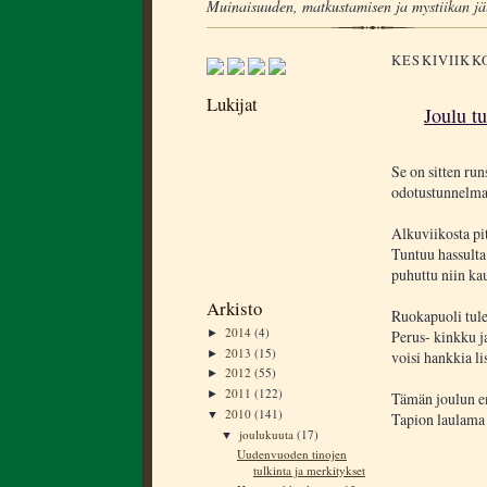
Muinaisuuden, matkustamisen ja mystiikan jä
KESKIVIIKKO
Lukijat
Joulu tu
Se on sitten run
odotustunnelma
Alkuviikosta pi
Tuntuu hassulta
puhuttu niin kau
Arkisto
Ruokapuoli tule
2014
(4)
►
Perus- kinkku ja
2013
(15)
►
voisi hankkia li
2012
(55)
►
2011
(122)
►
Tämän joulun e
2010
(141)
▼
Tapion laulama 
joulukuuta
(17)
▼
Uudenvuoden tinojen
tulkinta ja merkitykset