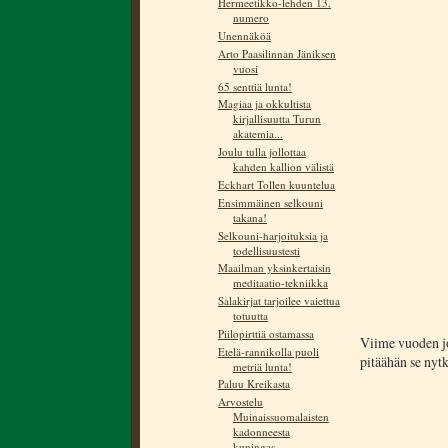
Hermeetikko-lehden 13.
numero
Unennäköä
Arto Paasilinnan Jäniksen
vuosi
65 senttiä lunta!
Magiaa ja okkultista
kirjallisuutta Turun
akatemia...
Joulu tulla jollottaa
kahden kallion välistä
Eckhart Tollen kuuntelua
Ensimmäinen selkouni
takana!
Selkouni-harjoituksia ja
todellisuustesti
Maailman yksinkertaisin
meditaatio-tekniikka
Salakirjat tarjoilee vaiettua
totuutta
Piilopirttiä ostamassa
Viime vuoden jo
Etelä-rannikolla puoli
pitäähän se nytk
metriä lunta!
Paluu Kreikasta
Arvostelu
Muinaissuomalaisten
kadonneesta
kuningas...