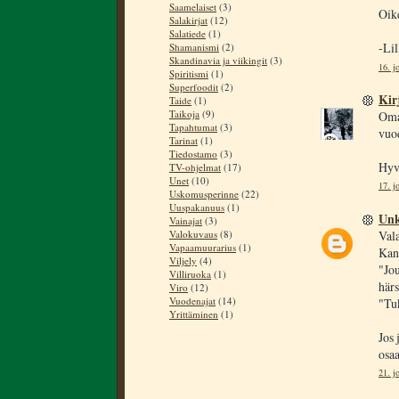
Saamelaiset
(3)
Oik
Salakirjat
(12)
Salatiede
(1)
-Lil
Shamanismi
(2)
Skandinavia ja viikingit
(3)
16. j
Spiritismi
(1)
Superfoodit
(2)
Kir
Taide
(1)
Taikoja
(9)
Oma
Tapahtumat
(3)
vuo
Tarinat
(1)
Tiedostamo
(3)
Hyv
TV-ohjelmat
(17)
Unet
(10)
17. j
Uskomusperinne
(22)
Uuspakanuus
(1)
Un
Vainajat
(3)
Valokuvaus
(8)
Vala
Vapaamuurarius
(1)
Kan
Viljely
(4)
"Jou
Villiruoka
(1)
härs
Viro
(12)
Vuodenajat
(14)
"Tuk
Yrittäminen
(1)
Jos 
osaa
21. j