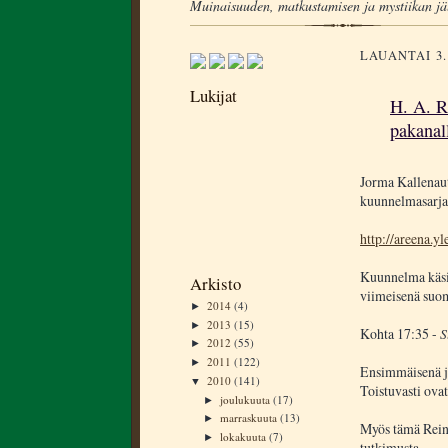
Muinaisuuden, matkustamisen ja mystiikan jä
LAUANTAI 3
Lukijat
H. A. R
pakanall
Jorma Kallenaut
kuunnelmasarjaa
http://areena.y
Kuunnelma käsit
Arkisto
viimeisenä suom
2014
(4)
►
2013
(15)
►
Kohta 17:35 -
S
2012
(55)
►
2011
(122)
►
Ensimmäisenä ju
2010
(141)
▼
Toistuvasti ovat
joulukuuta
(17)
►
marraskuuta
(13)
►
Myös tämä Reinh
lokakuuta
(7)
►
tutkimusta.