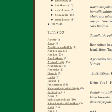
toukokuuta
(8)
►
huhtikuuta
(10)
►
Karviassa puhuu
maaliskuuta
(15)
►
hevosilla tultii
helmikuuta
(15)
►
Mutta kun talon
tammikuuta
(18)
►
sanoja: "siinä h
2009
(46)
►
savu tuulessa.
Tunnisteet
Samallaisia puh
Aarteet
(1)
Aasia
(1)
Reinholmin käsi
Akseli Gallen-Kallela
(1)
hämäläisten Ta
Antiikin aika
(3)
Antiikki
(23)
Antiikkikorut
(1)
Agricolalla hii
Arkistolöytöjä
(15)
Virossa.
Arkkitehtuuri
(3)
Autiotalot
(1)
Tämän jälkeen k
Filosofia
(1)
Haltiat
(5)
Ihmiset
(1)
Kohta 33:47 - 
Juhlaperinne
(14)
Kansantaide ja taidekäsityöt
(8)
Pitäjän vuorisi
Keittokirjat
(1)
Kekri
(3)
hiien kansasta: 
keskiaikamarkkinat
(10)
ihmisen ympäri.
Kiinteät muinaisjäännökset
(5)
Kirjat
(33)
sekä:
Kuu
(1)