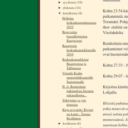
syyskuuta
(10)
►
elokuuta
(14)
►
Kohta 23:54 käs
heinäkuuta
(8)
▼
paikannimiä, mm
Hollolan
Toramäet. Pohja
keskiaikatapahtumassa
thor- etuliite o
2010
Virolahdelta.
Repoveden
kansallispuiston
Katajavuori
Reinholmin miel
Raaseporin
paikannimet vii
keskiaikamarkkinoilla
ovat huomiotaher
2010
Keskiaikamarkkinat
Raaseporissa ja
Kohta 27:33 -
T
Tallinnassa
Vierailu Kaalin
Kohta 29:07 -
H
meteoriittikraaterille
Saarenmaalle
Kirjoitus käsitt
H. A. Reinholmin
tutkimuksia Suomen
Lohjalla.
pakanallisista...
Yökirjoitus ja yön
Hiisistä puhuta
historiaa
jotka menevät ed
Kirja-arvostelu: Kivissä
missä sattuu pah
on kartta - Tuomo
Kesäläinen
mennessänsä. Jos
kesäkuuta
(6)
►
sanotaan kohta: 