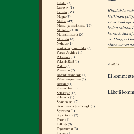
Lehdet
(3)
Lehto ry
(1)
Hittolaisia mai
Luonto
(35)
kivikirkon pitä
Magia
(3)
Matkat
(49)
vuori Kaukajärv
Messut ja markkinat
(16)
kellon soittoa. 
Mietiskely
(10)
kerranki kun ajo
Muinaishistoria
(5)
ovat tainneet hä
Musiikki
(2)
Noituus
(1)
niittu vuoren n
Olut sima ja pontikka
(2)
Pagan Archive
(1)
Pakanuus
(1)
Pakurikääpä
(1)
at
10:46
Peikot
(2)
Puutarhat
(2)
Ei kommentte
Radiokuunnelmia
(1)
Rakennusperinne
(4)
Rauniot
(1)
Saamelaiset
(3)
Lähetä komm
Salakirjat
(12)
Salatiede
(1)
Shamanismi
(2)
Skandinavia ja viikingit
(3)
Spiritismi
(1)
Superfoodit
(2)
Taide
(1)
Taikoja
(9)
Tapahtumat
(3)
Tarinat
(1)