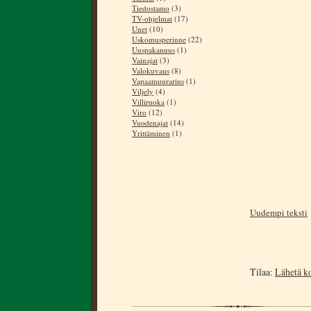
Tiedostamo
(3)
TV-ohjelmat
(17)
Unet
(10)
Uskomusperinne
(22)
Uuspakanuus
(1)
Vainajat
(3)
Valokuvaus
(8)
Vapaamuurarius
(1)
Viljely
(4)
Villiruoka
(1)
Viro
(12)
Vuodenajat
(14)
Yrittäminen
(1)
Uudempi teksti
Tilaa:
Lähetä k