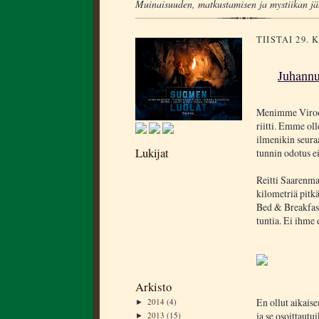
Muinaisuuden, matkustamisen ja mystiikan jä
TIISTAI 29.
Juhannu
Menimme Viroon
riitti. Emme oll
ilmenikin seura
Lukijat
tunnin odotus ei
Reitti Saarenmaa
kilometriä pitkä
Bed & Breakfasti
tuntia. Ei ihme 
Arkisto
En ollut aikais
2014
(4)
►
ja se osoittautu
2013
(15)
►