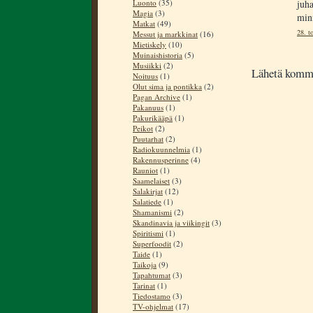
Luonto
(35)
juha
Magia
(3)
min
Matkat
(49)
28. t
Messut ja markkinat
(16)
Mietiskely
(10)
Muinaishistoria
(5)
Musiikki
(2)
Lähetä komm
Noituus
(1)
Olut sima ja pontikka
(2)
Pagan Archive
(1)
Pakanuus
(1)
Pakurikääpä
(1)
Peikot
(2)
Puutarhat
(2)
Radiokuunnelmia
(1)
Rakennusperinne
(4)
Rauniot
(1)
Saamelaiset
(3)
Salakirjat
(12)
Salatiede
(1)
Shamanismi
(2)
Skandinavia ja viikingit
(3)
Spiritismi
(1)
Superfoodit
(2)
Taide
(1)
Taikoja
(9)
Tapahtumat
(3)
Tarinat
(1)
Tiedostamo
(3)
TV-ohjelmat
(17)