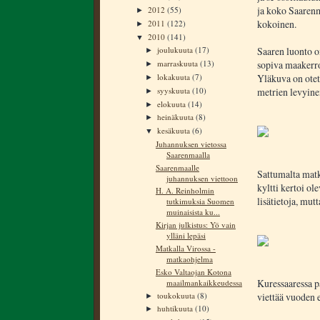
ja koko Saarenm
2012
(55)
►
kokoinen.
2011
(122)
►
2010
(141)
▼
Saaren luonto o
joulukuuta
(17)
►
sopiva maakerro
marraskuuta
(13)
►
lokakuuta
(7)
Yläkuva on otett
►
syyskuuta
(10)
metrien levyine
►
elokuuta
(14)
►
heinäkuuta
(8)
►
kesäkuuta
(6)
▼
Juhannuksen vietossa
Saarenmaalla
Saarenmaalle
Sattumalta matk
juhannuksen viettoon
kyltti kertoi ole
H. A. Reinholmin
lisätietoja, mut
tutkimuksia Suomen
muinaisista ku...
Kirjan julkistus: Yö vain
ylläni lepäsi
Matkalla Virossa -
matkaohjelma
Esko Valtaojan Kotona
Kuressaaressa p
maailmankaikkeudessa
toukokuuta
(8)
viettää vuoden 
►
huhtikuuta
(10)
►