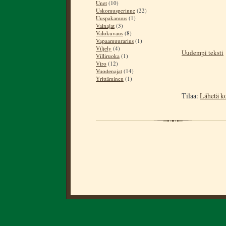
Unet
(10)
Uskomusperinne
(22)
Uuspakanuus
(1)
Vainajat
(3)
Valokuvaus
(8)
Vapaamuurarius
(1)
Viljely
(4)
Uudempi teksti
Villiruoka
(1)
Viro
(12)
Vuodenajat
(14)
Yrittäminen
(1)
Tilaa:
Lähetä k