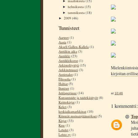
maaliskuuta
(15)
►
helmikuuta
(15)
►
tammikuuta
(18)
►
2009
(46)
►
Tunnisteet
Aarteet
(1)
Aasia
(1)
Akseli Gallen-Kallela
(1)
Antiikin aika
(3)
Antiikki
(23)
Antiikkikorut
(1)
Arkistolöytöjä
(15)
Mielenkiintoisi
Arkkitehtuuri
(3)
kirjoitan erillis
Autiotalot
(1)
Filosofia
(1)
Haltiat
(5)
Ihmiset
(1)
Juhlaperinne
(14)
at
10:46
Kansantaide ja taidekäsityöt
(8)
Keittokirjat
(1)
1 kommentti:
Kekri
(3)
keskiaikamarkkinat
(10)
Top
Kiinteät muinaisjäännökset
(5)
Kirjat
(33)
Moik
Kuu
(1)
juh
Lehdet
(3)
tiet
Lehto ry
(1)