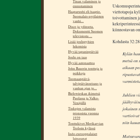
Tinan valaminen ja
Uskomusperintei
ennustaminen
viettotapoja kyl
Haaparuuhi eli haapio.
Suomalais-ugrilaisten
toivottaminen j
vanhi...
kekriperinteessä
Disco ja ydinsota.
kiinnostavan om
Dokumentti Suomen
televisiosta ...
Kohdasta 32:28
Lisää joulupyhien
lukemisia
Hyvää tapaninpäivää
Kylän hau
Joulu on taas
metsä on 
Hyvää aatonaattoa
aikaan per
John Bauerin tonttuja ja
peikkoja
ripustavat
Tuomaanpäivä,
varmisteta
talvipäivänseisaus ja
vanhan ajan jo...
Bielowieskan ikimetsä
Juhlien vi
Puolassa ja Valko-
jäähyväise
Venäjällä
jokainen 
Tiukujen valamista
pronssista vuonna
vartioivat
1939
niin kauan
Tonttukivet Merikarvian
Trolssin kylässä
Indo-eurooppalaiset
Matsuvara
lainasanat