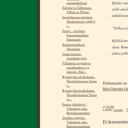
Kylän van
suomenkielessä
Talvikuvia Tallinnasta.
isille mie
Tallinn in Winter
puhdistam
Japanilaisessa metsässä.
Siitakesienten viljelyä
j...
"Tulkaa ta
Zetod - virolaista
kansanmusiikkia
Setumaalta
Kyläläiste
Joulunodotuksen
ajan. Kuu
alkaminen
jokea pitk
Vanha kantele.
Antiikkilöytöjä
Viikinkien mytologia,
maailmankuva ja
uskonto. Rad...
Rymättylän talvikalastus.
Nuottakalastusta Turun
Dokumentti on n
s...
http://areena.y
Rymättylän kesäkalastus.
Nuottakalastusta Turun
sa...
Ennen viikinkejä -
at
10:56
Viikinkien aika.
Labels:
Luonto
,
T
Radiokuunnelmia
Antiikin pohjola -
Ei kommentte
Viikinkien aika.
Radiokuunnelmia