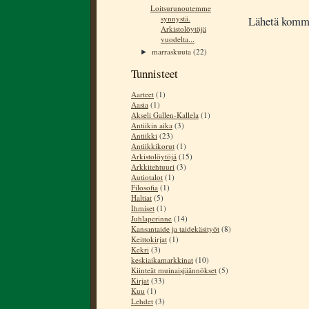
Loitsurunoutemme
Lähetä komm
synnystä.
Arkistolöytöjä
vuodelta...
marraskuuta
(22)
►
Tunnisteet
Aarteet
(1)
Aasia
(1)
Akseli Gallen-Kallela
(1)
Antiikin aika
(3)
Antiikki
(23)
Antiikkikorut
(1)
Arkistolöytöjä
(15)
Arkkitehtuuri
(3)
Autiotalot
(1)
Filosofia
(1)
Haltiat
(5)
Ihmiset
(1)
Juhlaperinne
(14)
Kansantaide ja taidekäsityöt
(8)
Keittokirjat
(1)
Kekri
(3)
keskiaikamarkkinat
(10)
Kiinteät muinaisjäännökset
(5)
Kirjat
(33)
Kuu
(1)
Lehdet
(3)