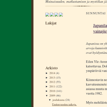
Muinaisuuden, matkustamisen ja mystiikan jä
SUNNUNTAI 
Lukijat
Japanila
vainajie
Japanissa on yh
arvoja kunnioit
ovat hyödyntänee
Eilen Yle-Areen
katsottavaa. Dok
Arkisto
ympäröiviä vanh
2014
(4)
►
2013
(15)
►
Kiinnostavin noi
2012
(55)
►
kasvatusmenetel
2011
(122)
►
asiassa muuta m
2010
(141)
►
vuotta 1982.
2009
(46)
▼
joulukuuta
(24)
▼
Myös mehiläisten
Uudenvuoden taikoja.