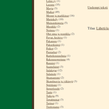
Lehto ry
(1)
Luonto
(35)
Uudempi teksti
Magia
(3)
Matkat
(49)
Messut ja markkinat
(16)
Mietiskely
(10)
Muinaishistoria
(5)
Musiikki
(2)
Tilaa:
Lähetä k
Noituus
(1)
Olut sima ja pontikka
(2)
Pagan Archive
(1)
Pakanuus
(1)
Pakurikääpä
(1)
Peikot
(2)
Puutarhat
(2)
Radiokuunnelmia
(1)
Rakennusperinne
(4)
Rauniot
(1)
Saamelaiset
(3)
Salakirjat
(12)
Salatiede
(1)
Shamanismi
(2)
Skandinavia ja viikingit
(3)
Spiritismi
(1)
Superfoodit
(2)
Taide
(1)
Taikoja
(9)
Tapahtumat
(3)
Tarinat
(1)
Tiedostamo
(3)