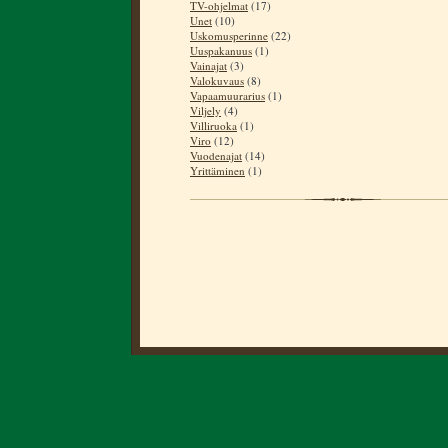
TV-ohjelmat
(17)
Unet
(10)
Uskomusperinne
(22)
Uuspakanuus
(1)
Vainajat
(3)
Valokuvaus
(8)
Vapaamuurarius
(1)
Viljely
(4)
Villiruoka
(1)
Viro
(12)
Vuodenajat
(14)
Yrittäminen
(1)