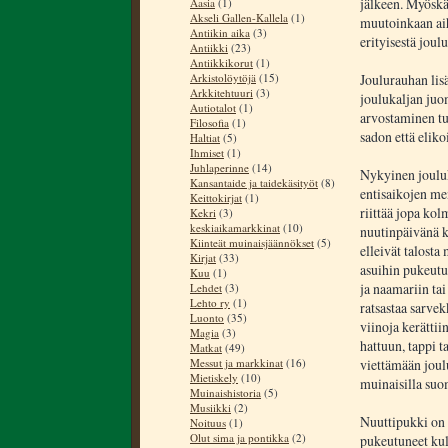
jälkeen. Myöskää
Aasia
(1)
Akseli Gallen-Kallela
(1)
muutoinkaan aih
Antiikin aika
(3)
erityisestä joul
Antiikki
(23)
Antiikkikorut
(1)
Arkistolöytöjä
(15)
Joulurauhan lisä
Arkkitehtuuri
(3)
joulukaljan juom
Autiotalot
(1)
arvostaminen tul
Filosofia
(1)
sadon että elik
Haltiat
(5)
Ihmiset
(1)
Juhlaperinne
(14)
Nykyinen jouluk
Kansantaide ja taidekäsityöt
(8)
entisaikojen me
Keittokirjat
(1)
riittää jopa kol
Kekri
(3)
keskiaikamarkkinat
(10)
nuutinpäivänä ky
Kiinteät muinaisjäännökset
(5)
elleivät talosta
Kirjat
(33)
asuihin pukeut
Kuu
(1)
ja naamariin ta
Lehdet
(3)
Lehto ry
(1)
ratsastaa sarvek
Luonto
(35)
viinoja kerätti
Magia
(3)
hattuun, tappi 
Matkat
(49)
Messut ja markkinat
(16)
viettämään joul
Mietiskely
(10)
muinaisilla suom
Muinaishistoria
(5)
Musiikki
(2)
Nuuttipukki on 
Noituus
(1)
Olut sima ja pontikka
(2)
pukeutuneet kulk