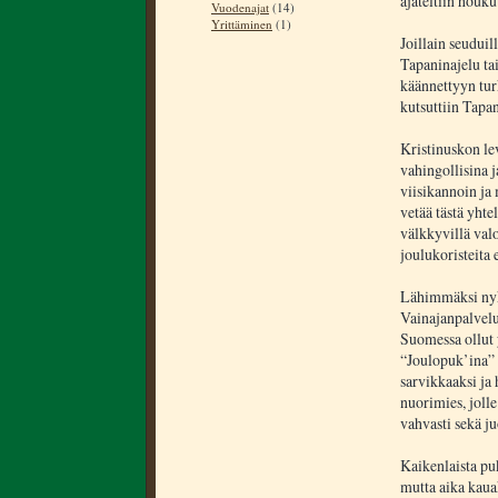
ajateltiin houku
Vuodenajat
(14)
Yrittäminen
(1)
Joillain seuduil
Tapaninajelu ta
käännettyyn turk
kutsuttiin Tapan
Kristinuskon lev
vahingollisina j
viisikannoin ja
vetää tästä yhte
välkkyvillä valo
joulukoristeita
Lähimmäksi nyk
Vainajanpalvelus
Suomessa ollut y
“Joulopuk’ina” 
sarvikkaaksi ja
nuorimies, jolle
vahvasti sekä juo
Kaikenlaista pu
mutta aika kaua