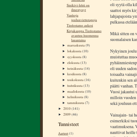
oli syytä olla k
Sinikivi-lehti on
saattoi myös kir
ilmestynyt
Vanhoja
lahjapajoista y
joulunviettotapoja
pulkassa etelää
Tiedostamo aukesi
Kirjakauppa Tiedostamo
Mikä sitten on 
avautuu huomenna
suomalaisen kan
lauantaina
marraskuuta
(9)
►
Nykyinen joulu
lokakuuta
(10)
►
muistuttaa muod
syyskuuta
(8)
►
pyhäinmiestenpä
elokuuta
(13)
►
oli uuden sadon
heinäkuuta
(14)
►
toisaalta vainaj
kesäkuuta
(8)
►
kuitenkin sen al
toukokuuta
(16)
►
päätti vanhan. T
huhtikuuta
(13)
►
Vuosi jakautui 
maaliskuuta
(10)
►
milloin vuoden 
helmikuuta
(8)
►
sekä jouluun ett
tammikuuta
(7)
►
2010
(141)
►
2009
(46)
Vainajain- tai 
►
esimerkiksi tuo
Tunnisteet
vaatimuksena. V
nauttivat heille
Aarteet
(1)