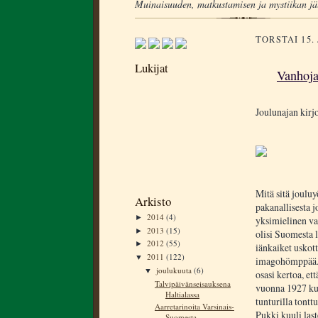
Muinaisuuden, matkustamisen ja mystiikan jä
TORSTAI 15.
Lukijat
Vanhoja
Joulunajan kirjo
Mitä sitä joulu
Arkisto
pakanallisesta j
2014
(4)
►
yksimielinen va
2013
(15)
►
olisi Suomesta l
2012
(55)
►
iänkaiket uskot
2011
(122)
▼
imagohömppää. 
joulukuuta
(6)
▼
osasi kertoa, et
Talvipäivänseisauksena
vuonna 1927 kun
Haltialassa
tunturilla tonttu
Aarretarinoita Varsinais-
Pukki kuuli las
Suomesta