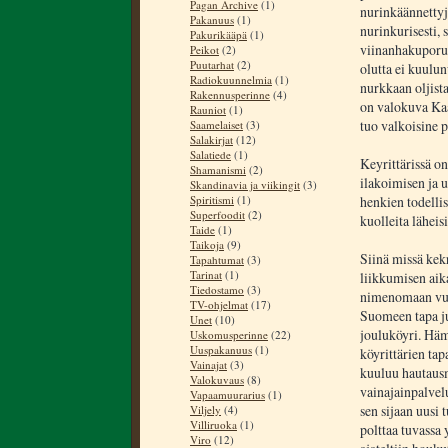
Pagan Archive
(1)
nurinkäännettyj
Pakanuus
(1)
nurinkurisesti, 
Pakurikääpä
(1)
viinanhakuporukk
Peikot
(2)
Puutarhat
(2)
olutta ei kuulun
Radiokuunnelmia
(1)
nurkkaan oljista
Rakennusperinne
(4)
on valokuva Kaa
Rauniot
(1)
tuo valkoisine 
Saamelaiset
(3)
Salakirjat
(12)
Salatiede
(1)
Keyrittärissä on
Shamanismi
(2)
ilakoimisen ja 
Skandinavia ja viikingit
(3)
Spiritismi
(1)
henkien todellis
Superfoodit
(2)
kuolleita läheisi
Taide
(1)
Taikoja
(9)
Siinä missä kek
Tapahtumat
(3)
Tarinat
(1)
liikkumisen aik
Tiedostamo
(3)
nimenomaan vuod
TV-ohjelmat
(17)
Suomeen tapa ju
Unet
(10)
jouluköyri. Häm
Uskomusperinne
(22)
Uuspakanuus
(1)
köyrittärien ta
Vainajat
(3)
kuuluu hautausm
Valokuvaus
(8)
vainajainpalvel
Vapaamuurarius
(1)
sen sijaan uusi 
Viljely
(4)
Villiruoka
(1)
polttaa tuvassa 
Viro
(12)