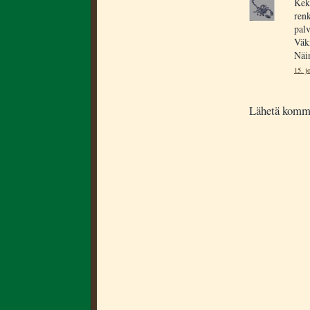
Kekr
renk
palv
Väki
Näi
15. j
Lähetä komm