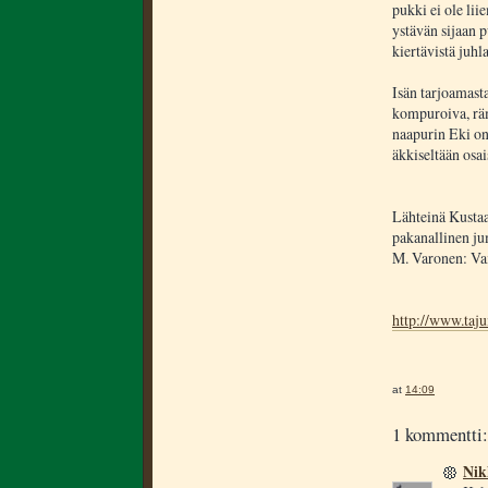
pukki ei ole lii
ystävän sijaan 
kiertävistä juhl
Isän tarjoamasta
kompuroiva, rä
naapurin Eki on
äkkiseltään osai
Lähteinä Kustaa
pakanallinen ju
M. Varonen: Vai
http://www.taju
at
14:09
1 kommentti:
Nik