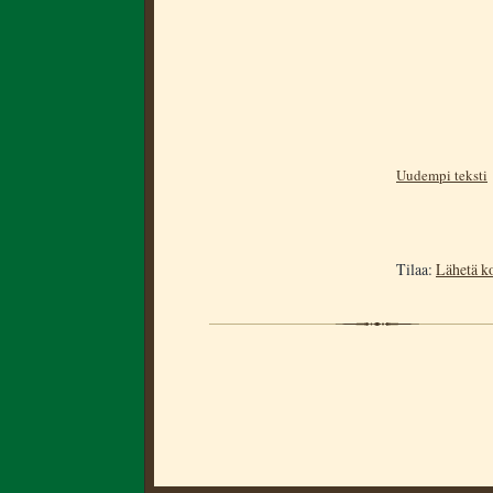
Uudempi teksti
Tilaa:
Lähetä k