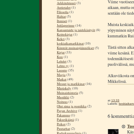
Viime vuotiseen
Arkkitehtuuri
(3)
aikaan, mutta o
Autiotalot
(1)
Filosofia
(1)
sentään ole tied
Haltiat
(5)
Ihmiset
(1)
Muista keskiaik
Juhlaperinne
(14)
yöpyminen näyt
Kansantaide ja taidekäsityöt
(8)
Keittokirjat
(1)
kummatkin Ruiss
Kekri
(3)
keskiaikamarkkinat
(10)
Tästä sitten alk
Kiinteät muinaisjäännökset
(5)
Kirjat
(33)
viime kesänä. E
Kuu
(1)
todennäköisesti
Lehdet
(3)
puolivälissä, m
Lehto ry
(1)
Luonto
(35)
Magia
(3)
Alkuviikosta on
Matkat
(49)
Mikkelissä.
Messut ja markkinat
(16)
Mietiskely
(10)
Muinaishistoria
(5)
Musiikki
(2)
at
13:33
Noituus
(1)
Labels:
keskiaikam
Olut sima ja pontikka
(2)
Pagan Archive
(1)
6 kommenttia
Pakanuus
(1)
Pakurikääpä
(1)
Peikot
(2)
Tuo
Puutarhat
(2)
Käy
Radiokuunnelmia
(1)