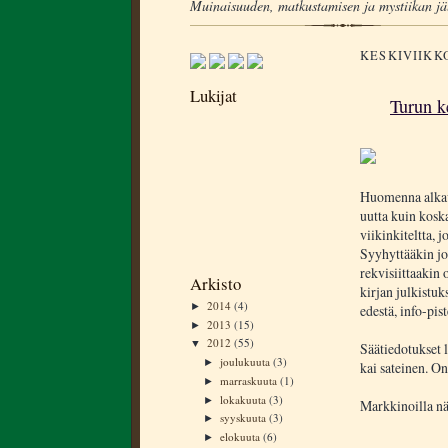
Muinaisuuden, matkustamisen ja mystiikan jä
KESKIVIIKKO
Lukijat
Turun k
Huomenna alkav
uutta kuin kos
viikinkiteltta, 
Syyhyttääkin jo
rekvisiittaakin 
Arkisto
kirjan julkistuk
2014
(4)
►
edestä, info-pist
2013
(15)
►
2012
(55)
▼
Säätiedotukset 
joulukuuta
(3)
►
kai sateinen. Onn
marraskuuta
(1)
►
lokakuuta
(3)
►
Markkinoilla nä
syyskuuta
(3)
►
elokuuta
(6)
►