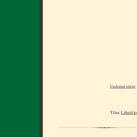
Uudempi teksti
Tilaa:
Lähetä k