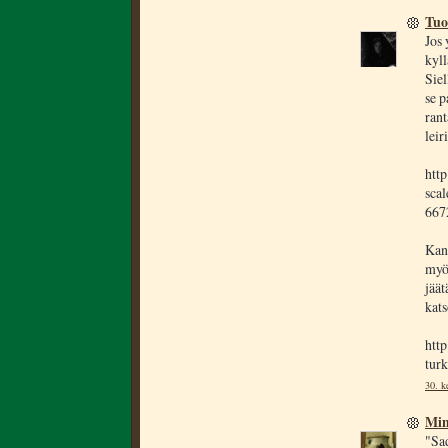
Tuo
Jos 
kyl
Siel
se p
rant
leir
http
sca
667
Kans
myö
jäät
kat
htt
turk
30. k
Min
"Sad