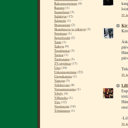
kaup
Rakennusperinne
(4)
Rauniot
(1)
lois
Saamelaiset
(3)
29. k
Salakirjat
(12)
Salatiede
(1)
Kir
Shamanismi
(2)
Skandinavia ja viikingit
(3)
Kiit
Spiritismi
(1)
Superfoodit
(2)
Äske
Taide
(1)
Taikoja
(9)
päi
Tapahtumat
(3)
Häm
Tarinat
(1)
päiv
Tiedostamo
(3)
TV-ohjelmat
(17)
Unet
(10)
Tule
Uskomusperinne
(22)
29. k
Uuspakanuus
(1)
Vainajat
(3)
Lill
Valokuvaus
(8)
Vapaamuurarius
(1)
Enpä
Viljely
(4)
töit
Villiruoka
(1)
Häme
Viro
(12)
Vuodenajat
(14)
ensi
Yrittäminen
(1)
-Lil
30. k