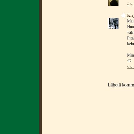
4. he
Kir
Main
Haus
väli
Pitä
kehu
Minj
:D
5. he
Lähetä komm