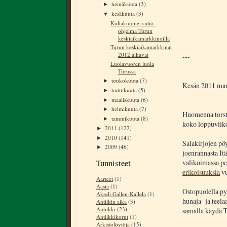
heinäkuuta
(3)
►
kesäkuuta
(3)
▼
Kultakuume-radio-
ohjelma Turun
keskiaikamarkkinoilla
Turun keskiaikamarkkinat
2012 alkavat
---
Luolavuoren luola
Turussa
toukokuuta
(7)
►
Kesän 2011 mar
huhtikuuta
(5)
►
maaliskuuta
(6)
►
helmikuuta
(7)
►
Huomenna torsta
tammikuuta
(8)
►
koko loppuviiko
2011
(122)
►
2010
(141)
►
Salakirjojen pö
2009
(46)
►
joenrannasta It
Tunnisteet
valikoimassa pe
erikoisuuksia
vu
Aarteet
(1)
Aasia
(1)
Ostopuolella py
Akseli Gallen-Kallela
(1)
hunaja- ja teela
Antiikin aika
(3)
Antiikki
(23)
samalla käydä 
Antiikkikorut
(1)
Arkistolöytöjä
(15)