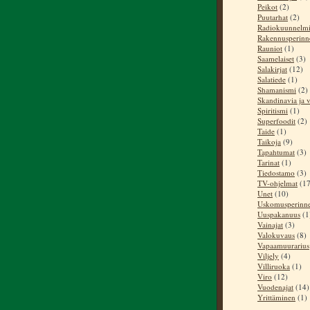
Peikot
(2)
Puutarhat
(2)
Radiokuunnelm
Rakennusperinn
Rauniot
(1)
Saamelaiset
(3)
Salakirjat
(12)
Salatiede
(1)
Shamanismi
(2)
Skandinavia ja v
Spiritismi
(1)
Superfoodit
(2)
Taide
(1)
Taikoja
(9)
Tapahtumat
(3)
Tarinat
(1)
Tiedostamo
(3)
TV-ohjelmat
(17
Unet
(10)
Uskomusperinn
Uuspakanuus
(1
Vainajat
(3)
Valokuvaus
(8)
Vapaamuurarius
Viljely
(4)
Villiruoka
(1)
Viro
(12)
Vuodenajat
(14)
Yrittäminen
(1)