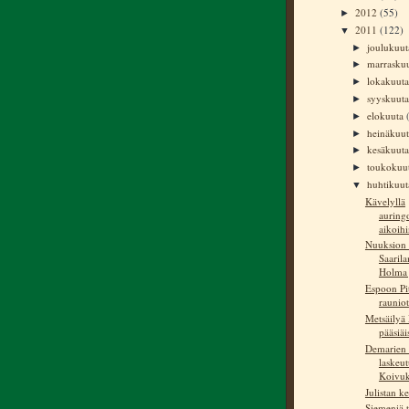
2012
(55)
►
2011
(122)
▼
joulukuu
►
marrasku
►
lokakuut
►
syyskuut
►
elokuuta
►
heinäkuu
►
kesäkuut
►
toukokuu
►
huhtikuu
▼
Kävelyllä
auring
aikoih
Nuuksion
Saaril
Holma 
Espoon Pi
rauniot
Metsäilyä 
pääsiä
Demarien 
laskeu
Koivuk
Julistan k
Siemeniä t