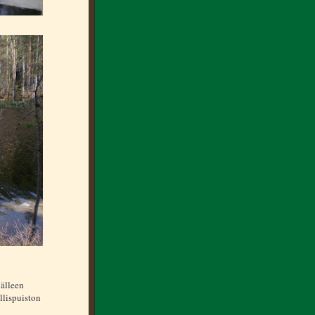
jälleen
lispuiston