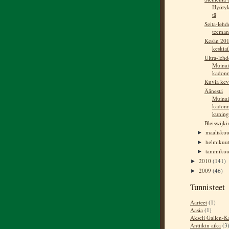
Hyötyk
tä
Seita-leh
teema
Kesän 20
keskia
Ultra-lehd
Muinai
kadonn
Kuvia kev
Äänestä
Muinai
kadonn
kuning
Bleiswijki
maalisku
►
helmikuu
►
tammiku
►
2010
(141)
►
2009
(46)
►
Tunnisteet
Aarteet
(1)
Aasia
(1)
Akseli Gallen-Ka
Antiikin aika
(3