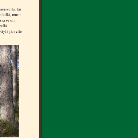
eissulla. En
leillä, mutta
sa se oli
eellä
äylä järvelle