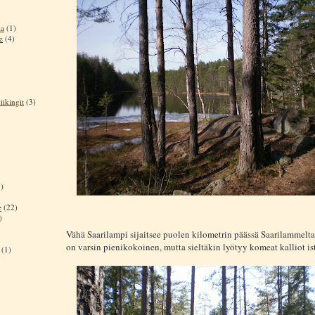
ia
(1)
e
(4)
iikingit
(3)
)
e
(22)
)
Vähä Saarilampi sijaitsee puolen kilometrin päässä Saarilammelta
on varsin pienikokoinen, mutta sieltäkin lyötyy komeat kalliot i
(1)