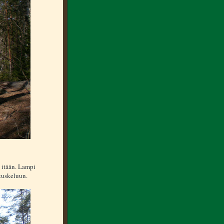
 itään. Lampi
stuskeluun.