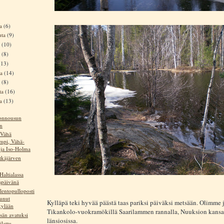
ta
(6)
uta
(9)
a
(10)
a
(8)
(13)
ta
(14)
a
(8)
ta
(16)
ta
(13)
onnousun
in
 Vähä
ampi, Vähä-
ja Iso-Holma
tkäjärven
Haltialassa
ispäivänä
lentopulloposti
tunut
Kylläpä teki hyvää päästä taas pariksi päiväksi metsään. Olimme 
ylään
Tikankolo-vuokramökillä Saarilammen rannalla, Nuuksion kansal
esän avatuksi
länsiosissa.
ilattu