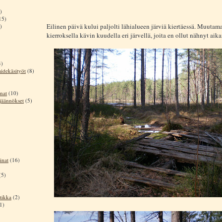
)
15)
Eilinen päivä kului paljolti lähialueen järviä kiertäessä. Muutam
)
kierroksella kävin kuudella eri järvellä, joita en ollut nähnyt ai
4)
aidekäsityöt
(8)
nat
(10)
sjäännökset
(5)
inat
(16)
(5)
tikka
(2)
1)