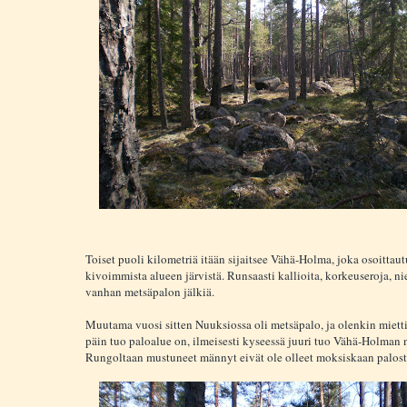
Toiset puoli kilometriä itään sijaitsee Vähä-Holma, joka osoittau
kivoimmista alueen järvistä. Runsaasti kallioita, korkeuseroja, n
vanhan metsäpalon jälkiä.
Muutama vuosi sitten Nuuksiossa oli metsäpalo, ja olenkin miett
päin tuo paloalue on, ilmeisesti kyseessä juuri tuo Vähä-Holman 
Rungoltaan mustuneet männyt eivät ole olleet moksiskaan palost