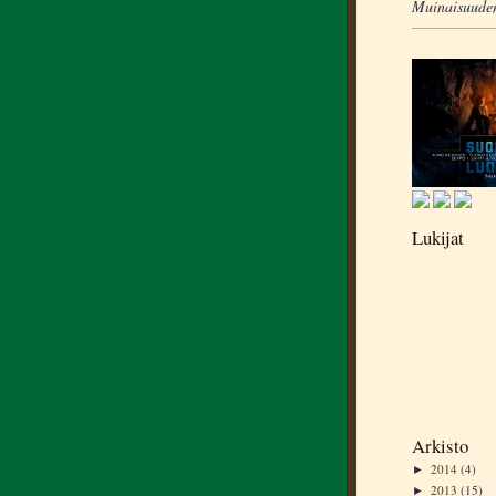
Muinaisuuden
Lukijat
Arkisto
2014
(4)
►
2013
(15)
►