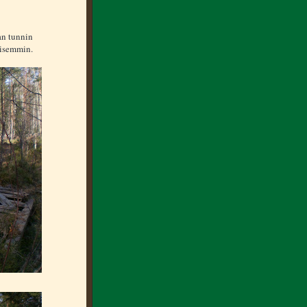
an tunnin
kaisemmin.