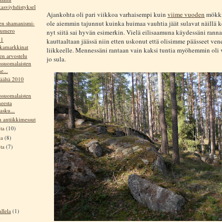
asviyhdistyksel
Ajankohta oli pari viikkoa varhaisempi kuin
viime vuoden
mökkir
ole aiemmin tajunnut kuinka huimaa vauhtia jäät sulavat näillä ke
den shamanismi-
numero
nyt siitä sai hyvän esimerkin. Vielä eilisaamuna käydessäni rannas
11
kauttaaltaan jäässä niin etten uskonut että olisimme päässeet ven
ikamarkkinat
liikkeelle. Mennessäni rantaan vain kaksi tuntia myöhemmin oli v
en arvostelu
jo sula.
ssuomalaisten
e...
äältä 2010
ssuomalaisten
eesta
asku...
n antiikkimessut
uta
(10)
ta
(8)
uta
(7)
llela
(1)
)