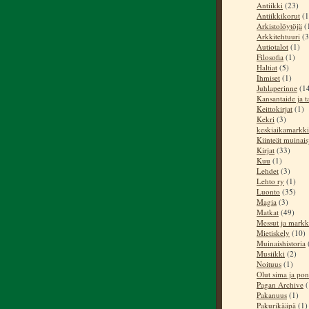
Antiikki
(23)
Antiikkikorut
(1
Arkistolöytöjä
(
Arkkitehtuuri
(3
Autiotalot
(1)
Filosofia
(1)
Haltiat
(5)
Ihmiset
(1)
Juhlaperinne
(1
Kansantaide ja t
Keittokirjat
(1)
Kekri
(3)
keskiaikamarkki
Kiinteät muinai
Kirjat
(33)
Kuu
(1)
Lehdet
(3)
Lehto ry
(1)
Luonto
(35)
Magia
(3)
Matkat
(49)
Messut ja markk
Mietiskely
(10)
Muinaishistoria
Musiikki
(2)
Noituus
(1)
Olut sima ja pon
Pagan Archive
(
Pakanuus
(1)
Pakurikääpä
(1)