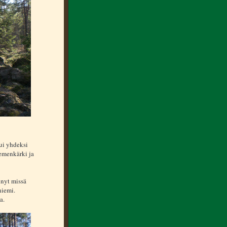
tui yhdeksi
iemenkärki ja
inyt missä
niemi.
a.