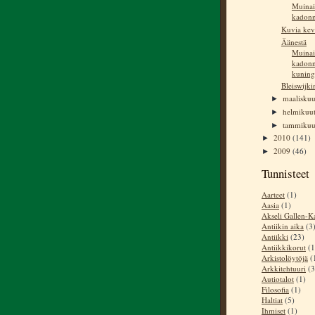
Muinai
kadonn
Kuvia kev
Äänestä
Muinai
kadonn
kuning
Bleiswijki
maalisku
►
helmikuu
►
tammiku
►
2010
(141)
►
2009
(46)
►
Tunnisteet
Aarteet
(1)
Aasia
(1)
Akseli Gallen-Ka
Antiikin aika
(3
Antiikki
(23)
Antiikkikorut
(1
Arkistolöytöjä
(
Arkkitehtuuri
(3
Autiotalot
(1)
Filosofia
(1)
Haltiat
(5)
Ihmiset
(1)