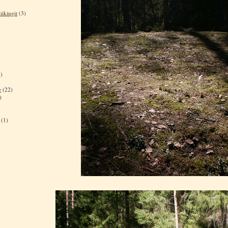
iikingit
(3)
)
e
(22)
)
(1)