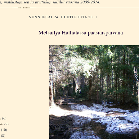
, matkustamisen ja mystiikan jäljillä vuosina 2009-2014.
SUNNUNTAI 24. HUHTIKUUTA 2011
Metsäilyä Haltialassa pääsiäispäivänä
ta
(6)
uta
(9)
a
(10)
a
(8)