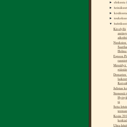
elokuuta
►
heinäkuu
►
kesäkuut
►
toukokuu
►
huhtikuu
▼
Kävelyllä
auring
aikoih
Nuuksion
Saaril
Holma 
Espoon Pi
rauniot
Metsäilyä 
pääsiä
Demarien 
laskeu
Koivuk
Julistan k
Siemeniä t
Hyötyk
tä
Seita-leh
teema
Kesän 20
keskia
Ultra-lehd