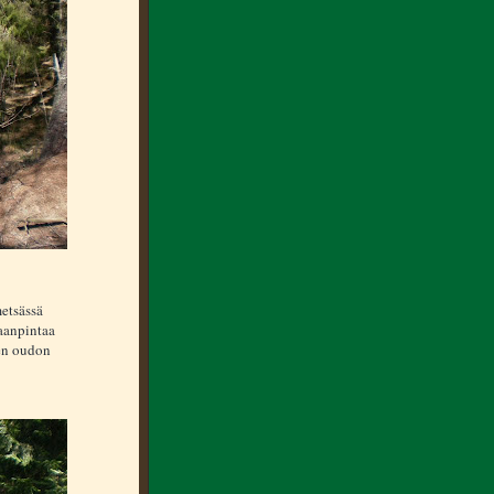
metsässä
aanpintaa
den oudon