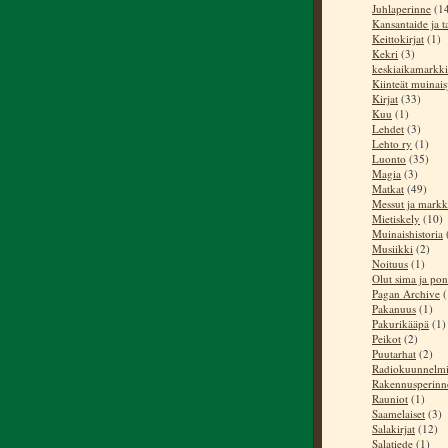
Juhlaperinne
(1
Kansantaide ja t
Keittokirjat
(1)
Kekri
(3)
keskiaikamarkki
Kiinteät muinai
Kirjat
(33)
Kuu
(1)
Lehdet
(3)
Lehto ry
(1)
Luonto
(35)
Magia
(3)
Matkat
(49)
Messut ja markk
Mietiskely
(10)
Muinaishistoria
Musiikki
(2)
Noituus
(1)
Olut sima ja pon
Pagan Archive
(
Pakanuus
(1)
Pakurikääpä
(1)
Peikot
(2)
Puutarhat
(2)
Radiokuunnelm
Rakennusperinn
Rauniot
(1)
Saamelaiset
(3)
Salakirjat
(12)
Salatiede
(1)