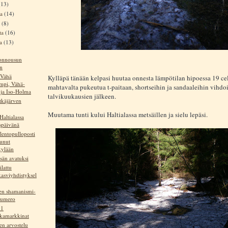
(13)
ta
(14)
a
(8)
ta
(16)
ta
(13)
onnousun
in
 Vähä
Kylläpä tänään kelpasi huutaa onnesta lämpötilan hipoessa 19 cel
ampi, Vähä-
mahtavalta pukeutua t-paitaan, shortseihin ja sandaaleihin vihdo
ja Iso-Holma
talvikuukausien jälkeen.
tkäjärven
Muutama tunti kului Haltialassa metsäillen ja sielu lepäsi.
Haltialassa
ispäivänä
lentopulloposti
tunut
ylään
esän avatuksi
ilattu
asviyhdistyksel
den shamanismi-
numero
11
ikamarkkinat
en arvostelu