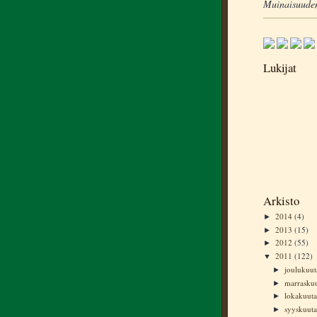
Muinaisuuden
Lukijat
Arkisto
2014
(4)
►
2013
(15)
►
2012
(55)
►
2011
(122)
▼
joulukuu
►
marrasku
►
lokakuut
►
syyskuut
►