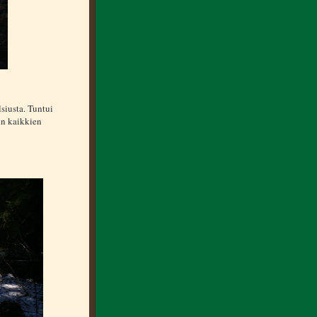
siusta. Tuntui
in kaikkien