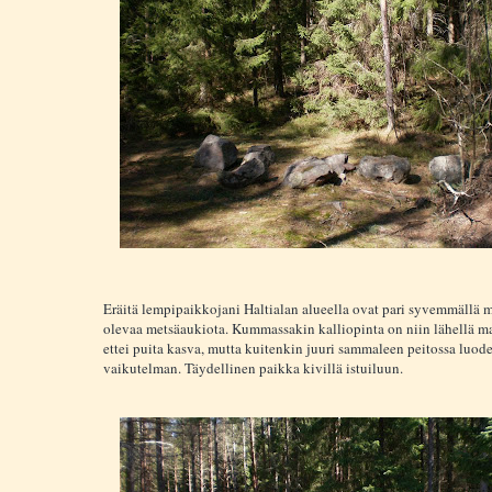
Eräitä lempipaikkojani Haltialan alueella ovat pari syvemmällä 
olevaa metsäaukiota. Kummassakin kalliopinta on niin lähellä m
ettei puita kasva, mutta kuitenkin juuri sammaleen peitossa luo
vaikutelman. Täydellinen paikka kivillä istuiluun.