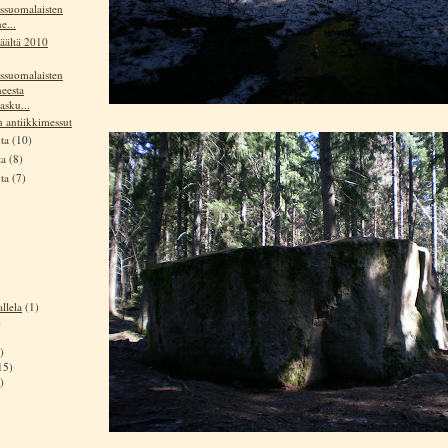
ssuomalaisten
e...
äältä 2010
ssuomalaisten
eesta
asku...
n antiikkimessut
uta
(10)
ta
(8)
uta
(7)
llela
(1)
)
)
15)
)