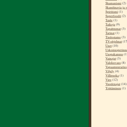
Shamanismi
(2)
Skandinavia ja v
Spiritismi
(1)
Superfoodit
(2)
Taide
(1)
Taikoja
(9)
Tapahtumat
(3)
Tarinat
(1)
Tiedostamo
(3)
TV-ohjelmat
(17
Unet
(10)
Uskomusperinn
Uuspakanuus
(1
Vainajat
(3)
Valokuvaus
(8)
Vapaamuurarius
Viljely
(4)
Villiruoka
(1)
Viro
(12)
Vuodenajat
(14)
Yrittäminen
(1)