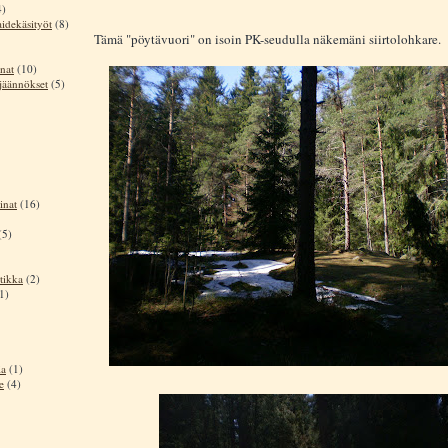
4)
aidekäsityöt
(8)
Tämä "pöytävuori" on isoin PK-seudulla näkemäni siirtolohkare.
nat
(10)
sjäännökset
(5)
inat
(16)
(5)
tikka
(2)
1)
ia
(1)
e
(4)