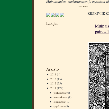
Muinaisuuden, matkustamisen ja mystiikan jä
KESKIVIIKK
Lukijat
Muinais
painos 
Arkisto
2014
(4)
►
2013
(15)
►
2012
(55)
►
2011
(122)
▼
joulukuuta
(6)
►
marraskuuta
(9)
►
lokakuuta
(10)
►
syyskuuta
(8)
►