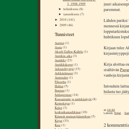
juuri aikaisempi
3, 1908-1909
helmikuuta
(8)
paremmat.
►
tammikuuta
(7)
►
2010
(141)
Lähden pariksi v
►
2009
(46)
mennessä kirjan
►
lopputarkistuksi
Tunnisteet
huhtikuun lopul
Aarteet
(1)
Kirjaan tulee A
Aasia
(1)
Akseli Gallen-Kallela
(1)
kirjasintyyppejä
Antiikin aika
(3)
Antiikki
(23)
Kirja aloittaa e
Antiikkikorut
(1)
Arkistolöytöjä
(15)
sisältävän
Paga
Arkkitehtuuri
(3)
vanhoja kirjasin
Autiotalot
(1)
Filosofia
(1)
Intouduin laitt
Haltiat
(5)
Ihmiset
(1)
hidasta tuo jäät
Juhlaperinne
(14)
Kansantaide ja taidekäsityöt
(8)
Keittokirjat
(1)
Kekri
(3)
at
14:44
keskiaikamarkkinat
(10)
Labels:
Kirjat
,
Sal
Kiinteät muinaisjäännökset
(5)
Kirjat
(33)
2 kommenttia
Kuu
(1)