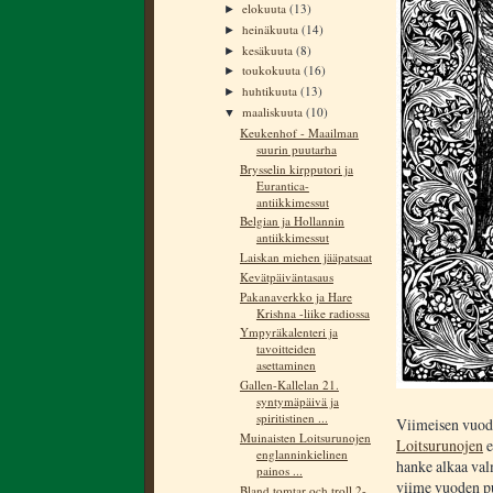
elokuuta
(13)
►
heinäkuuta
(14)
►
kesäkuuta
(8)
►
toukokuuta
(16)
►
huhtikuuta
(13)
►
maaliskuuta
(10)
▼
Keukenhof - Maailman
suurin puutarha
Brysselin kirpputori ja
Eurantica-
antiikkimessut
Belgian ja Hollannin
antiikkimessut
Laiskan miehen jääpatsaat
Kevätpäiväntasaus
Pakanaverkko ja Hare
Krishna -liike radiossa
Ympyräkalenteri ja
tavoitteiden
asettaminen
Gallen-Kallelan 21.
syntymäpäivä ja
spiritistinen ...
Viimeisen vuode
Muinaisten Loitsurunojen
Loitsurunojen
e
englanninkielinen
hanke alkaa val
painos ...
viime vuoden puo
Bland tomtar och troll 2-