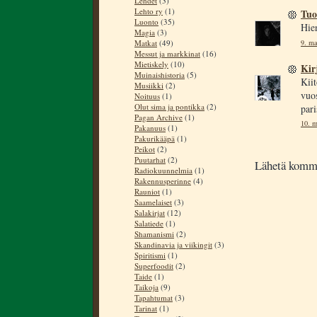
Lehdet
(3)
Lehto ry
(1)
Tuo
Luonto
(35)
Hie
Magia
(3)
9. ma
Matkat
(49)
Messut ja markkinat
(16)
Mietiskely
(10)
Kir
Muinaishistoria
(5)
Kiit
Musiikki
(2)
vuos
Noituus
(1)
Olut sima ja pontikka
(2)
pari
Pagan Archive
(1)
10. m
Pakanuus
(1)
Pakurikääpä
(1)
Peikot
(2)
Puutarhat
(2)
Lähetä komm
Radiokuunnelmia
(1)
Rakennusperinne
(4)
Rauniot
(1)
Saamelaiset
(3)
Salakirjat
(12)
Salatiede
(1)
Shamanismi
(2)
Skandinavia ja viikingit
(3)
Spiritismi
(1)
Superfoodit
(2)
Taide
(1)
Taikoja
(9)
Tapahtumat
(3)
Tarinat
(1)