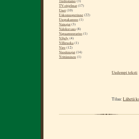
Tiedostamo
(3)
TV-ohjelmat
(17)
Unet
(10)
Uskomusperinne
(22)
Uuspakanuus
(1)
Vainajat
(3)
Valokuvaus
(8)
Vapaamuurarius
(1)
Viljely
(4)
Villiruoka
(1)
Viro
(12)
Vuodenajat
(14)
Yrittäminen
(1)
Uudempi teksti
Tilaa:
Lähetä k