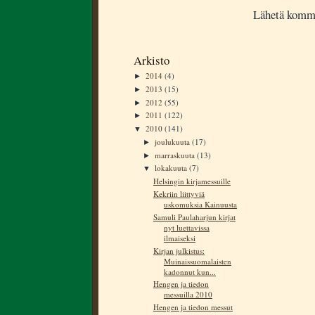
Lähetä komm
Arkisto
2014
(4)
►
2013
(15)
►
2012
(55)
►
2011
(122)
►
2010
(141)
▼
joulukuuta
(17)
►
marraskuuta
(13)
►
lokakuuta
(7)
▼
Helsingin kirjamessuille
Kekriin liittyviä
uskomuksia Kainuusta
Samuli Paulaharjun kirjat
nyt luettavissa
ilmaiseksi
Kirjan julkistus:
Muinaissuomalaisten
kadonnut kun...
Hengen ja tiedon
messuilla 2010
Hengen ja tiedon messut