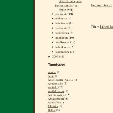
tänä viikonloppuna
Uudempi teksti
Pariisin antiikki- ja
kirpputoreja
syyskuuta
(10)
►
elokuuta
(14)
►
heinäkuuta
(8)
►
Tilaa:
Lähetä k
kesäkuuta
(6)
►
toukokuuta
(8)
►
huhtikuuta
(10)
►
maaliskuuta
(15)
►
helmikuuta
(15)
►
tammikuuta
(18)
►
2009
(46)
►
Tunnisteet
Aarteet
(1)
Aasia
(1)
Akseli Gallen-Kallela
(1)
Antiikin aika
(3)
Antiikki
(23)
Antiikkikorut
(1)
Arkistolöytöjä
(15)
Arkkitehtuuri
(3)
Autiotalot
(1)
Filosofia
(1)
Haltiat
(5)