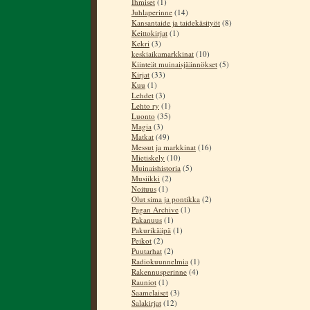
Ihmiset
(1)
Juhlaperinne
(14)
Kansantaide ja taidekäsityöt
(8)
Keittokirjat
(1)
Kekri
(3)
keskiaikamarkkinat
(10)
Kiinteät muinaisjäännökset
(5)
Kirjat
(33)
Kuu
(1)
Lehdet
(3)
Lehto ry
(1)
Luonto
(35)
Magia
(3)
Matkat
(49)
Messut ja markkinat
(16)
Mietiskely
(10)
Muinaishistoria
(5)
Musiikki
(2)
Noituus
(1)
Olut sima ja pontikka
(2)
Pagan Archive
(1)
Pakanuus
(1)
Pakurikääpä
(1)
Peikot
(2)
Puutarhat
(2)
Radiokuunnelmia
(1)
Rakennusperinne
(4)
Rauniot
(1)
Saamelaiset
(3)
Salakirjat
(12)