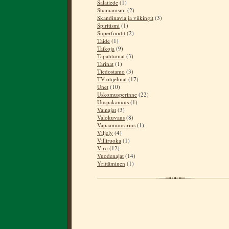
Salatiede
(1)
Shamanismi
(2)
Skandinavia ja viikingit
(3)
Spiritismi
(1)
Superfoodit
(2)
Taide
(1)
Taikoja
(9)
Tapahtumat
(3)
Tarinat
(1)
Tiedostamo
(3)
TV-ohjelmat
(17)
Unet
(10)
Uskomusperinne
(22)
Uuspakanuus
(1)
Vainajat
(3)
Valokuvaus
(8)
Vapaamuurarius
(1)
Viljely
(4)
Villiruoka
(1)
Viro
(12)
Vuodenajat
(14)
Yrittäminen
(1)