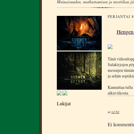
Muinaisuuden, matkustamisen ja mystiikan jä
PERJANTAI 
Hengen 
Tänä viikonlopp
Salakirjojen pö
messujen tämän
ja sehän sopiiki
Kannattaa tulla
alkuviikosta.
Lukijat
at
12:52
Ei kommentte