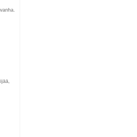
 vanha.
ijää,