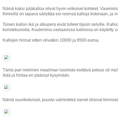
Nämä kaksi pääkalloa olivat hyvin erikoiset kohteet. Vasemm
Ihmisillä on tapana säilyttää esi-isiensä kalloja kotonaan, ja n
Toisen kallon ikä ja alkuperä eivät tulleet täysin selville. Kalloo
koristekuvioita. Kuulemma vastaavissa kalloissa on käytetty us
Kallojen hinnat sitten olivatkin 10000 ja 8500 euroa.
Tämä pari metrinen maailman luomista esittävä patsas oli myös k
ikää ja hintaa en päässyt kysymään.
Nämä suurikokoiset, puusta valmistetut sienet olisivat kiinnos