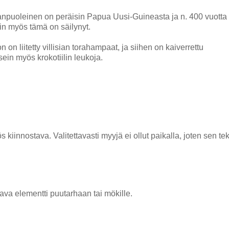
anpuoleinen on peräisin Papua Uusi-Guineasta ja n. 400 vuotta
iin myös tämä on säilynyt.
n on liitetty villisian torahampaat, ja siihen on kaiverrettu
ein myös krokotiilin leukoja.
iinnostava. Valitettavasti myyjä ei ollut paikalla, joten sen tek
tava elementti puutarhaan tai mökille.