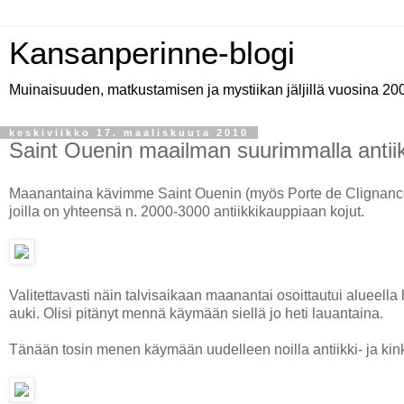
Kansanperinne-blogi
Muinaisuuden, matkustamisen ja mystiikan jäljillä vuosina 20
keskiviikko 17. maaliskuuta 2010
Saint Ouenin maailman suurimmalla antiikki
Maanantaina kävimme Saint Ouenin (myös Porte de Clignancourt
joilla on yhteensä n. 2000-3000 antiikkikauppiaan kojut.
Valitettavasti näin talvisaikaan maanantai osoittautui alueella 
auki. Olisi pitänyt mennä käymään siellä jo heti lauantaina.
Tänään tosin menen käymään uudelleen noilla antiikki- ja kink