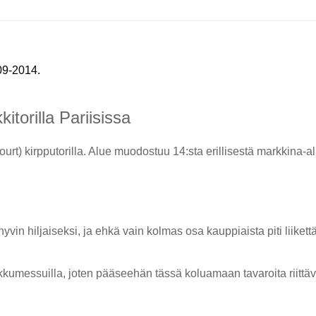
09-2014.
torilla Pariisissa
) kirpputorilla. Alue muodostuu 14:sta erillisestä markkina-a
hyvin hiljaiseksi, ja ehkä vain kolmas osa kauppiaista piti liikett
kumessuilla, joten pääseehän tässä koluamaan tavaroita riittäv