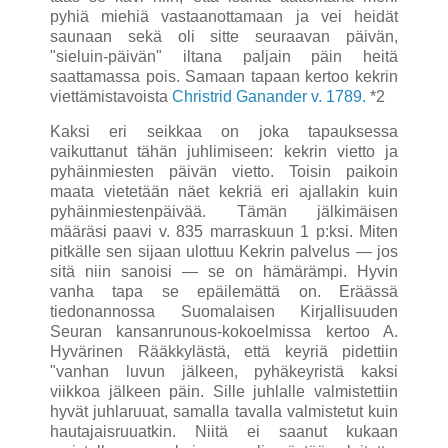
pyhiä miehiä vastaanottamaan ja vei heidät
saunaan sekä oli sitte seuraavan päivän,
"sieluin-päivän" iltana paljain päin heitä
saattamassa pois. Samaan tapaan kertoo kekrin
viettämistavoista
Christrid Ganander v. 1789.
*2
Kaksi eri seikkaa on joka tapauksessa
vaikuttanut tähän juhlimi­seen: kekrin vietto ja
pyhäinmiesten päivän vietto. Toisin paikoin
maata vietetään näet kekriä eri ajallakin kuin
pyhäinmiestenpäivää. Tämän jälkimäisen
määräsi paavi v. 835 marraskuun 1 p:ksi. Miten
pitkälle sen sijaan ulottuu Kekrin palvelus — jos
sitä niin sanoisi — se on hämärämpi. Hyvin
vanha tapa se epäilemättä on. Eräässä
tiedonannossa Suomalaisen Kirjallisuuden
Seuran kansanrunous-kokoelmissa kertoo A.
Hyvärinen Rääkkylästä, että keyriä pidettiin
"vanhan luvun jälkeen, pyhäkeyristä kaksi
viikkoa jälkeen päin. Sille juhlalle valmistettiin
hyvät juhlaruuat, samalla tavalla valmistetut kuin
hautajaisruuatkin. Niitä ei saanut kukaan