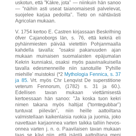
usko­tun, että ”Käkre, jota" — niinkuin hän sanoo
— ”näihin asti useat taianomaisesti palvelevat,
suojelee karjaa pedoilta". Tieto on nähtä­västi
Agricolan mukaan.
V. 1754 kertoo E. Castren kirjassaan Beskrifning
öfver Cajanoborgs län, s. 76, että kekriä eli
pyhäinmiesten päivää vietettiin Pohjan­maalla
kahdella tavalla: ”osaksi pakanuuden ajan
mukaan muinaisen suomalaisten epäjumalan
Kekrin kunniaksi, osaksi myös paavinaikuisella
tavalla edesmenneille niin sanotuille 'Pyhille
miehille' muistoksi (*2
Mythologia Fennica, s. 37
ja 85.
Vrt. myös Chr Lenqvist De superstitione
veterum Fennorum, (1782) s. 31 ja 60.).
Edellisen tavan mukaan viettämisestä
kertoessaan hän sanoo: ”Ja koska tuon kekri
nimen takana myös haltijat (”tomtegubbar")
tuntuvat piilevän", niin heille aattoiltana
valmistellaan kaikenlaisia ruokia ja juomia, joko
navettaan karjaonnea varten taikka talliin hevos-
onnea varten j. n. o. Paavilaisen tavan mukaan
taas se kävi niin, että isäntä aattoiltana meni