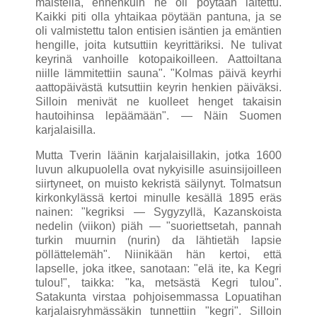
maistella, ennenkuin ne oli pöytään laitettu.
Kaikki piti olla yhtaikaa pöytään pantuna, ja se
oli valmistettu talon entisien isäntien ja emäntien
hengille, joita kutsuttiin keyrittäriksi. Ne tulivat
keyrinä vanhoille kotopaikoilleen. Aattoiltana
niille lämmitettiin sauna". "Kolmas päivä keyrhi
aattopäivästä kutsuttiin keyrin henkien päiväksi.
Silloin menivät ne kuolleet henget takaisin
hautoihinsa lepäämään". — Näin Suomen
karjalaisilla.
Mutta Tverin läänin karjalaisillakin, jotka 1600
luvun alkupuo­lella ovat nykyisille asuinsijoilleen
siirtyneet, on muisto kekristä säily­nyt. Tolmatsun
kirkonkylässä kertoi minulle kesällä 1895 eräs
nainen: "kegriksi — Sygyzyllä, Kazanskoista
nedelin (viikon) piäh — "suoriettsetah, pannah
turkin muurnin (nurin) da lähtietäh lapsie
pöllättelemäh". Niinikään hän kertoi, että
lapselle, joka itkee, sanotaan: "elä ite, ka Kegri
tulou!", taikka: "ka, metsästä Kegri tulou".
Satakunta virstaa pohjoisemmassa Lopuatihan
karjalaisryhmässäkin tunnettiin "kegri". Silloin