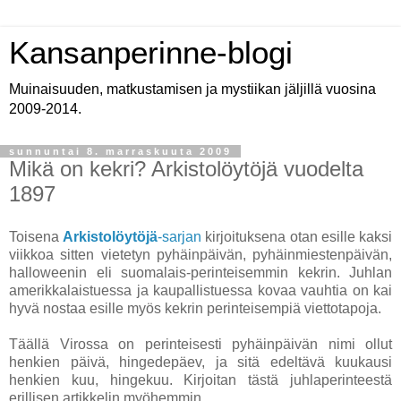
Kansanperinne-blogi
Muinaisuuden, matkustamisen ja mystiikan jäljillä vuosina
2009-2014.
sunnuntai 8. marraskuuta 2009
Mikä on kekri? Arkistolöytöjä vuodelta
1897
Toisena
Arkistolöytöjä
-sarjan
kirjoituksena otan esille kaksi
viikkoa sitten vietetyn pyhäinpäivän, pyhäinmiestenpäivän,
halloweenin eli suomalais-perinteisemmin kekrin. Juhlan
amerikkalaistuessa ja kaupallistuessa kovaa vauhtia on kai
hyvä nostaa esille myös kekrin perinteisempiä viettotapoja.
Täällä Virossa on perinteisesti pyhäinpäivän nimi ollut
henkien päivä, hingedepäev, ja sitä edeltävä kuukausi
henkien kuu, hingekuu. Kirjoitan tästä juhlaperinteestä
erillisen artikkelin myöhemmin.