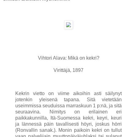
Vihtori Alava: Mikä on kekri?
Virittäjä, 1897
Kekrin vietto on viime aikoihin asti säilynyt
jotenkin yleisenä tapana. Sitä vietetään
useimmissa seuduissa marraskuun 1 p:nä, ja sitä
seuraavina. Nimitys on erilainen eri
paikkakunnilla, Itä-Suomessa kekri, keyri, keuri
ja lännessä päin tavallisesti höyri, joskus hörri
(Ronvallin sanak.). Monin paikoin kekri on tullut
vaan palvelijain muuttopäiväjuhlaksi tai sulanut