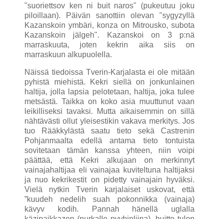
"suoriettsov ken ni buit naros" (pukeutuu joku
piloillaan). Päivän sanottiin olevan "sygyzyllä
Kazanskoin ymbäri, konza on Mitrousko, subota
Kazanskoin jälgeh". Kazanskoi on 3 p:nä
marras­kuuta, joten kekrin aika siis on
marraskuun alkupuolella.
Näissä tiedoissa Tverin-Karjalasta ei ole mitään
pyhistä miehistä. Kekri siellä on jonkunlainen
haltija, jolla lapsia pelotetaan, haltija, joka tulee
metsästä. Taikka on koko asia muuttunut vaan
leikilliseksi tavaksi. Mutta aikaisemmin on sillä
nähtävästi ollut yleisestikin va­kava merkitys. Jos
tuo Rääkkylästä saatu tieto sekä Castrenin
Pohjan­maalta edellä antama tieto tontuista
sovitetaan tämän kanssa yhteen, niin voipi
päättää, että Kekri alkujaan on merkinnyt
vainajahaltijaa eli vainajaa kuviteltuna haltijaksi
ja nuo kekrikestit on pidetty vainajain hyväksi.
Vielä nytkin Tverin karjalaiset uskovat, että
”kuudeh nedelih suah pokonnikka (vainaja)
kävyv kodih. Pannah hänellä uglalla
käzipaikkazen (nurkalle pyyhinliina), buitto tulon