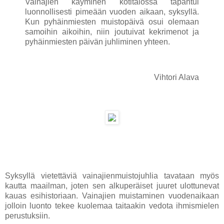
Vainajien käyminen kotitalossa tapahtui
luonnollisesti pimeään vuoden aikaan, syksyllä.
Kun pyhäinmiesten muistopäivä osui olemaan
samoihin aikoihin, niin joutuivat kekrimenot ja
pyhäinmiesten päivän juhliminen yhteen.
Vihtori Alava
Syksyllä vietettäviä vainajienmuistojuhlia tavataan myös
kautta maailman, joten sen alkuperäiset juuret ulottunevat
kauas esihistoriaan. Vainajien muistaminen vuodenaikaan
jolloin luonto tekee kuolemaa taitaakin vedota ihmismielen
perustuksiin.