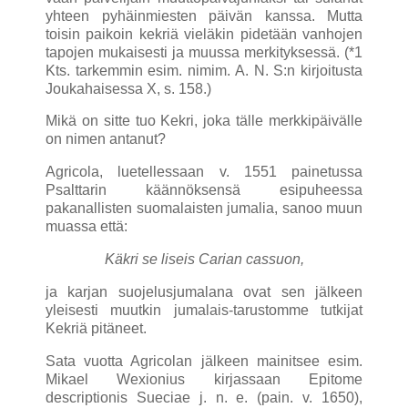
yhteen pyhäinmiesten päivän kanssa. Mutta
toisin paikoin kekriä vieläkin pidetään vanhojen
tapojen mukaisesti ja muussa merkityksessä. (*1
Kts. tarkemmin esim. nimim. A. N. S:n kirjoitusta
Joukahaisessa X, s. 158.)
Mikä on sitte tuo Kekri, joka tälle merkkipäivälle
on nimen antanut?
Agricola, luetellessaan v. 1551 painetussa
Psalttarin käännöksensä esipuheessa
pakanallisten suomalaisten jumalia, sanoo muun
muassa että:
Käkri se liseis Carian cassuon,
ja karjan suojelusjumalana ovat sen jälkeen
yleisesti muutkin jumalais-tarustomme tutkijat
Kekriä pitäneet.
Sata vuotta Agricolan jälkeen mainitsee esim.
Mikael Wexionius kirjassaan Epitome
descriptionis Sueciae j. n. e. (pain. v. 1650),