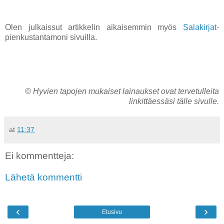
Olen julkaissut artikkelin aikaisemmin myös
Salakirjat
-
pienkustantamoni sivuilla.
©
Hyvien tapojen mukaiset lainaukset ovat
tervetulleita
linkittäessäsi tälle sivulle.
at
11:37
Ei kommentteja:
Lähetä kommentti
‹
›
Etusivu