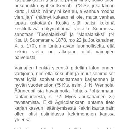
pokonnikka pyuhkiettsemäh". (*3 Se, joka tämän
kertoi, lisäsi: ”nähny ni ken eu, a vanhua modna
vieruijah" (nähnyt kukaan ei ole, mutta vanhaa
tapaa uskotaan)) Koska sitä paitsi kekrinä
kestitettäviä näky­mättömiä vieraita Suomessa
sanotaan ”Tuonalaisiksi" ja ”Manalaisiksi" (*4
Kts. U. Suometar v. 1878, n:o 22 ja Joukahainen
X, s. 170), niin tuntuu aivan luonnolliselta, että
kekrin vietto on alkujaan ollut vainajien
palvelusta.
Vainajien henkiä yleensä pidettiin talon onnen
vartijoina, niin että kekriuhrit ja muut semmoiset
tavat kyllä sopivat osoittamaan karjaonnen ja
hyvän vuodentulon (*5 Kts. esim. J. N. Wennola,
Äänneopillisia havainnoita Pohjois-Pohjanmaan
rantamurteesta, s. 72. Myös Joukahainen X.)
tavottamista. Eikä Agricolankaan antama tieto
karjan kasvun lisääntymisestä Kekrin kautta näin
ollen olisi ristiriidassa kekrimenojen kanssa
yleensä.