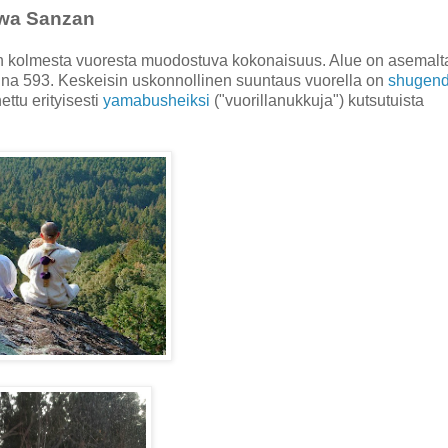
wa Sanzan
on kolmesta vuoresta muodostuva kokonaisuus. Alue on asemal
uonna 593. Keskeisin uskonnollinen suuntaus vuorella on
shugen
ettu erityisesti
yamabusheiksi
("vuorillanukkuja") kutsutuista