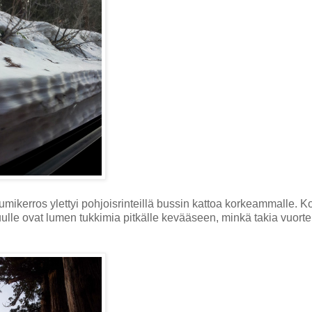
umikerros ylettyi pohjoisrinteillä bussin kattoa korkeammalle. 
uulle ovat lumen tukkimia pitkälle kevääseen, minkä takia vuort