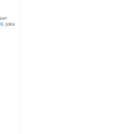
taan
dō
, joka