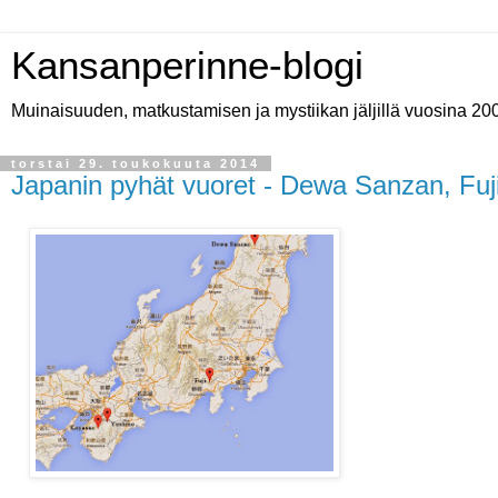
Kansanperinne-blogi
Muinaisuuden, matkustamisen ja mystiikan jäljillä vuosina 20
torstai 29. toukokuuta 2014
Japanin pyhät vuoret - Dewa Sanzan, Fuji