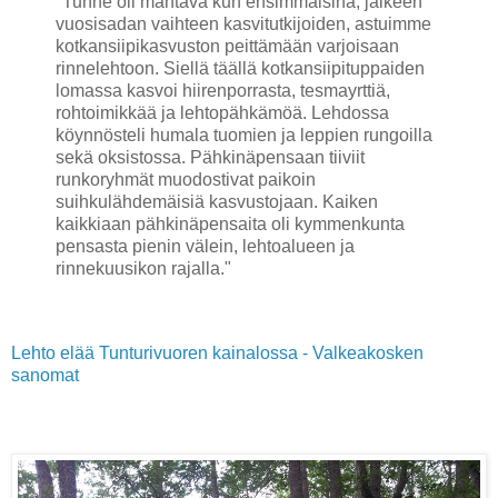
"Tunne oli mahtava kun ensimmäisinä, jälkeen
vuosisadan vaihteen kasvitutkijoiden, astuimme
kotkansiipikasvuston peittämään varjoisaan
rinnelehtoon. Siellä täällä kotkansiipituppaiden
lomassa kasvoi hiirenporrasta, tesmayrttiä,
rohtoimikkää ja lehtopähkämöä. Lehdossa
köynnösteli humala tuomien ja leppien rungoilla
sekä oksistossa. Pähkinäpensaan tiiviit
runkoryhmät muodostivat paikoin
suihkulähdemäisiä kasvustojaan. Kaiken
kaikkiaan pähkinäpensaita oli kymmenkunta
pensasta pienin välein, lehtoalueen ja
rinnekuusikon rajalla."
Lehto elää Tunturivuoren kainalossa - Valkeakosken
sanomat