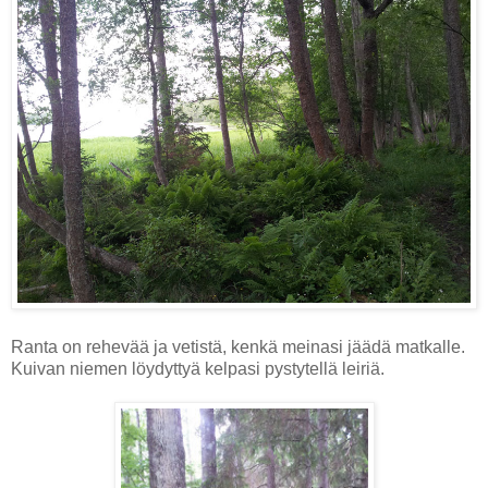
Ranta on rehevää ja vetistä, kenkä meinasi jäädä matkalle.
Kuivan niemen löydyttyä kelpasi pystytellä leiriä.