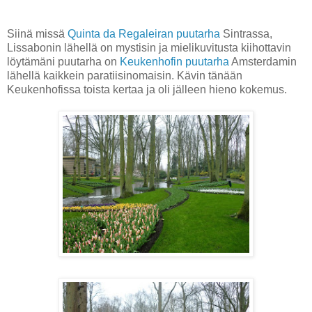
Siinä missä
Quinta da Regaleiran puutarha
Sintrassa,
Lissabonin lähellä on mystisin ja mielikuvitusta kiihottavin
löytämäni puutarha on
Keukenhofin puutarha
Amsterdamin
lähellä kaikkein paratiisinomaisin. Kävin tänään
Keukenhofissa toista kertaa ja oli jälleen hieno kokemus.