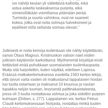
voi nähdä keulan yli vältettäviä kallioita, eikä
astua askelta laskeaksensa purjeita, eikä
viimeisilläkään voimillansa pitämään perää.
Turmiota ja suurta vahinkoa, ovat ne saaneet
kokea, jotka ovat noita solmuja halveksineet ja
epäilleet niillä sellaista voimaa olevan."
Julkisesti ei noita keinoja kuitenkaan ole nähty käytettävän,
sanoo Olaus Magnus. Kristinuskon valoon näet niiden
julkisen käytännön karkoittanut. Myöhemmät kirjailijat eivät
tiettävästi enää puhukkaan suomalaisten tuulenkaupasta.
Mutta sitä harjoitettiin, kuten näyttää, edelleen Lapissa.
Eräässä matkakertomuksessa vuodelta 1563 kertoo tekijä,
että laivuri varta vasten oli matkustanut lappalaisen hoidan
luo tuulta ostamaan ja maksanut 10 kruunua ja naulan
tupakkia neljän tuuman, levyisestä palttinakaistaleesta,
jossa oli 3 tuulta nostattavaa solmua ja joka sidottiin purjeen
kulmaan (Diiben, s. 277). Lappalainen voi, kertoo Petrus
Claudi kertomuksessaan Norjasta, nostattaa minkä tuulen