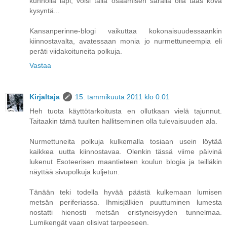
kunnolla läpi, voisi tällä osaamisen saralla olla taas kova
kysyntä...
Kansanperinne-blogi vaikuttaa kokonaisuudessaankin
kiinnostavalta, avatessaan monia jo nurmettuneempia eli
peräti viidakoituneita polkuja.
Vastaa
Kirjaltaja
15. tammikuuta 2011 klo 0.01
Heh tuota käyttötarkoitusta en ollutkaan vielä tajunnut.
Taitaakin tämä tuulten hallitseminen olla tulevaisuuden ala.
Nurmettuneita polkuja kulkemalla tosiaan usein löytää
kaikkea uutta kiinnostavaa. Olenkin tässä viime päivinä
lukenut Esoteerisen maantieteen koulun blogia ja teilläkin
näyttää sivupolkuja kuljetun.
Tänään teki todella hyvää päästä kulkemaan lumisen
metsän periferiassa. Ihmisjälkien puuttuminen lumesta
nostatti hienosti metsän eristyneisyyden tunnelmaa.
Lumikengät vaan olisivat tarpeeseen.