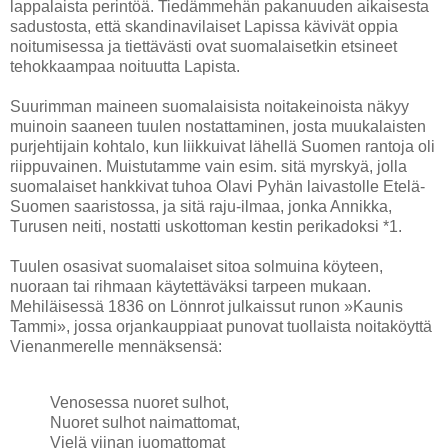
lappalaista perintöä. Tiedämmehän pakanuuden aikaisesta
sadustosta, että skandinavilaiset Lapissa kävivät oppia
noitumisessa ja tiettävästi ovat suomalaisetkin etsineet
tehokkaampaa noituutta Lapista.
Suurimman maineen suomalaisista noitakeinoista näkyy
muinoin saaneen tuulen nostattaminen, josta muukalaisten
purjehtijain kohtalo, kun liikkuivat lähellä Suomen rantoja oli
riippuvainen. Muistutamme vain esim. sitä myrskyä, jolla
suomalaiset hankkivat tuhoa Olavi Pyhän laivastolle Etelä-
Suomen saaristossa, ja sitä raju-ilmaa, jonka Annikka,
Turusen neiti, nostatti uskottoman kestin perikadoksi *1.
Tuulen osasivat suomalaiset sitoa solmuina köyteen,
nuoraan tai rihmaan käytettäväksi tarpeen mukaan.
Mehiläisessä 1836 on Lönnrot julkaissut runon »Kaunis
Tammi», jossa orjankauppiaat punovat tuollaista noitaköyttä
Vienanmerelle mennäksensä:
Venosessa nuoret sulhot,
Nuoret sulhot naimattomat,
Vielä viinan juomattomat