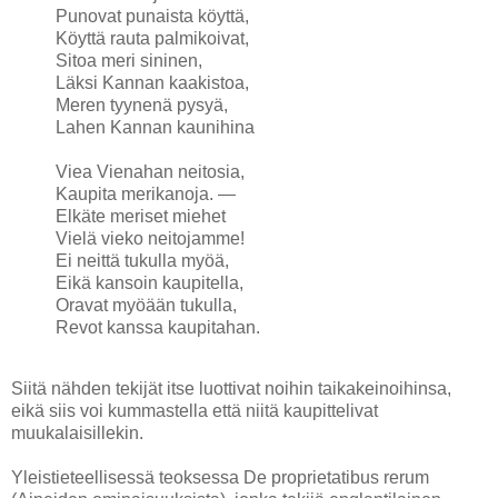
Punovat punaista köyttä,
Köyttä rauta palmikoivat,
Sitoa meri sininen,
Läksi Kannan kaakistoa,
Meren tyynenä pysyä,
Lahen Kannan kaunihina
Viea Vienahan neitosia,
Kaupita merikanoja. —
Elkäte meriset miehet
Vielä vieko neitojamme!
Ei neittä tukulla myöä,
Eikä kansoin kaupitella,
Oravat myöään tukulla,
Revot kanssa kaupitahan.
Siitä nähden tekijät itse luottivat noihin taikakeinoihinsa,
eikä siis voi kummastella että niitä kaupittelivat
muukalaisillekin.
Yleistieteellisessä teoksessa De proprietatibus rerum