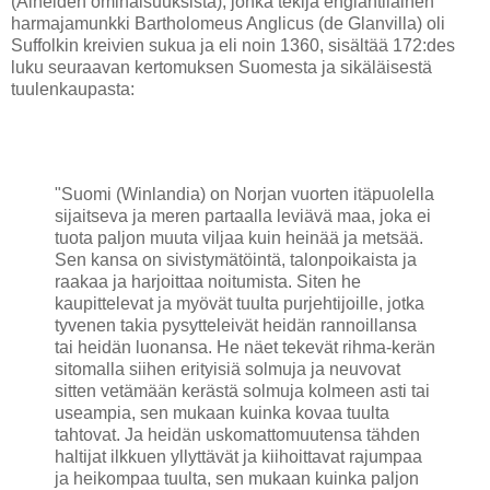
(Aineiden ominaisuuksista), jonka tekijä englantilainen
harmajamunkki Bartholomeus Anglicus (de Glanvilla) oli
Suffolkin kreivien sukua ja eli noin 1360, sisältää 172:des
luku seuraavan kertomuksen Suomesta ja sikäläisestä
tuulenkaupasta:
"Suomi (Winlandia) on Norjan vuorten itäpuolella
sijaitseva ja meren partaalla leviävä maa, joka ei
tuota paljon muuta viljaa kuin heinää ja metsää.
Sen kansa on sivistymätöintä, talonpoikaista ja
raakaa ja harjoittaa noitumista. Siten he
kaupittelevat ja myövät tuulta purjehtijoille, jotka
tyvenen takia pysytteleivät heidän rannoillansa
tai heidän luonansa. He näet tekevät rihma-kerän
sitomalla siihen erityisiä solmuja ja neuvovat
sitten vetämään kerästä solmuja kolmeen asti tai
useampia, sen mukaan kuinka kovaa tuulta
tahtovat. Ja heidän uskomattomuutensa tähden
haltijat ilkkuen yllyttävät ja kiihoittavat rajumpaa
ja heikompaa tuulta, sen mukaan kuinka paljon