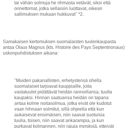
tai vähän solmuja he rihmasta vetävät, siksi että
onnettomat, jotka sellaisiin luottavat, oikean
sallimuksen mukaan hukkuvat" *2.
Samakaisen kertomuksen suomalaisten tuulenkaupasta
antaa Olaus Magnus (kts. Histoire des Pays Septentrionaux)
uskonpuhdistuksen aikana:
"Muiden pakanallisten, erhetystensä ohella
suomalaiset tarjoavat kauppiaille, joita
vastatuulet pidättävät heidän rannoillansa, tuulta
kaupaksi. Hinnan saatuansa heidän on tapana
antaa kolme noitasolmua, jotka eivät ole kudotut
vaan hihnaan solmitut, sillä ohjeella että kun
aukaisevat ensimäisen, niin saavat suotuisia
tuulia, toisen, niin saavat ankarampia, ja kun
purkavat kolmannen, niin rajuja myrskyjä, etteivät