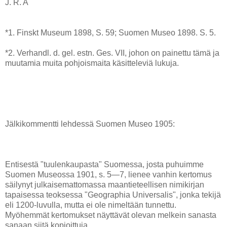
J. R. A
*1. Finskt Museum 1898, S. 59; Suomen Museo 1898. S. 5.
*2. Verhandl. d. gel. estn. Ges. VII, johon on painettu tämä ja
muutamia muita pohjoismaita käsitteleviä lukuja.
Jälkikommentti lehdessä Suomen Museo 1905:
Entisestä "tuulenkaupasta" Suomessa, josta puhuimme
Suomen Museossa 1901, s. 5—7, lienee vanhin kertomus
säilynyt julkaisemattomassa maantieteellisen nimikirjan
tapaisessa teoksessa "Geographia Universalis", jonka tekijä
eli 1200-luvulla, mutta ei ole nimeltään tunnettu.
Myöhemmät kertomukset näyttävät olevan melkein sanasta
sanaan siitä kopioittuja.