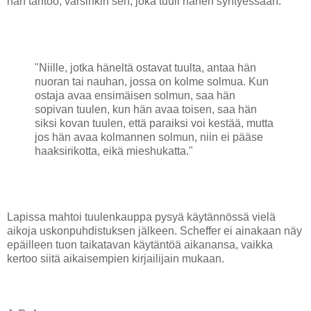
hän tahtoo, varsinkin sen, joka tuuli hänen syntyessään.
"Niille, jotka häneltä ostavat tuulta, antaa hän
nuoran tai nauhan, jossa on kolme solmua. Kun
ostaja avaa ensimäisen solmun, saa hän
sopivan tuulen, kun hän avaa toisen, saa hän
siksi kovan tuulen, että paraiksi voi kestää, mutta
jos hän avaa kolmannen solmun, niin ei pääse
haaksirikotta, eikä mieshukatta."
Lapissa mahtoi tuulenkauppa pysyä käytännössä vielä
aikoja uskonpuhdistuksen jälkeen. Scheffer ei ainakaan näy
epäilleen tuon taikatavan käytäntöä aikanansa, vaikka
kertoo siitä aikaisempien kirjailijain mukaan.