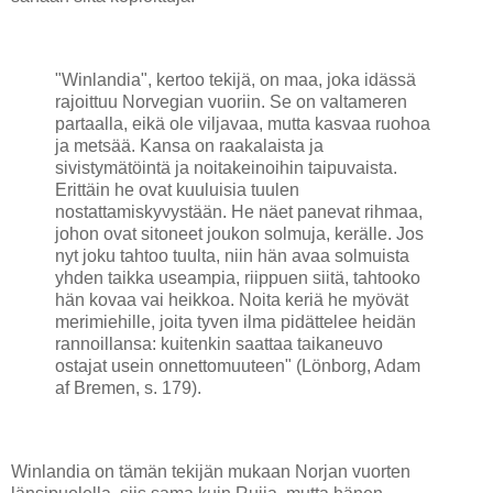
"Winlandia", kertoo tekijä, on maa, joka idässä
rajoittuu Norvegian vuoriin. Se on valtameren
partaalla, eikä ole viljavaa, mutta kasvaa ruohoa
ja metsää. Kansa on raakalaista ja
sivistymätöintä ja noitakeinoihin taipuvaista.
Erittäin he ovat kuuluisia tuulen
nostattamiskyvystään. He näet panevat rihmaa,
johon ovat sitoneet joukon solmuja, kerälle. Jos
nyt joku tahtoo tuulta, niin hän avaa solmuista
yhden taikka useampia, riippuen siitä, tahtooko
hän kovaa vai heikkoa. Noita keriä he myövät
merimiehille, joita tyven ilma pidättelee heidän
rannoillansa: kuitenkin saattaa taikaneuvo
ostajat usein onnettomuuteen" (Lönborg, Adam
af Bremen, s. 179).
Winlandia on tämän tekijän mukaan Norjan vuorten