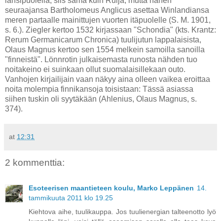
länsipuolella, siis sama kuin Ruija, mutta hänen
seuraajansa Bartholomeus Anglicus asettaa Winlandiansa
meren partaalle mainittujen vuorten itäpuolelle (S. M. 1901,
s. 6.). Ziegler kertoo 1532 kirjassaan "Schondia" (kts. Krantz:
Rerum Germanicarum Chronica) tuulijutun lappalaisista,
Olaus Magnus kertoo sen 1554 melkein samoilla sanoilla
"finneistä". Lönnrotin julkaisemasta runosta nähden tuo
noitakeino ei suinkaan ollut suomalaisillekaan outo.
Vanhojen kirjailijain vaan näkyy aina olleen vaikea eroittaa
noita molempia finnikansoja toisistaan: Tässä asiassa
siihen tuskin oli syytäkään (Ahlenius, Olaus Magnus, s.
374).
at
12:31
2 kommenttia:
Esoteerisen maantieteen koulu, Marko Leppänen
14.
tammikuuta 2011 klo 19.25
Kiehtova aihe, tuulikauppa. Jos tuulienergian talteenotto lyö