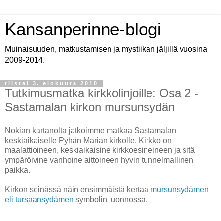
Kansanperinne-blogi
Muinaisuuden, matkustamisen ja mystiikan jäljillä vuosina
2009-2014.
tiistai 3. elokuuta 2010
Tutkimusmatka kirkkolinjoille: Osa 2 -
Sastamalan kirkon mursunsydän
Nokian kartanolta jatkoimme matkaa Sastamalan
keskiaikaiselle Pyhän Marian kirkolle. Kirkko on
maalattioineen, keskiaikaisine kirkkoesineineen ja sitä
ympäröivine vanhoine aittoineen hyvin tunnelmallinen
paikka.
Kirkon seinässä näin ensimmäistä kertaa
mursunsydämen
eli tursaansydämen
symbolin luonnossa.