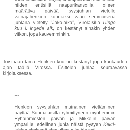
niiden entisillä naapurikansoilla, olleen
määrättyä päivää syysjuhlan vietolle
vainajahenkien kunniaksi vaan semmoisena
juhlana vietetty "Jako-aika", Virolaisilla
Hinge
kuu l. Ingede aik,
on kestänyt ainakin yhden
viikon, jopa kauvemminkin.
Toisinaan tämä Henkien kuu on kestänyt jopa kuukauden
ajan täällä Virossa. Esittelen juhlaa seuraavassa
kirjoituksessa.
---
Henkien syysjuhlan muinainen viettäminen
näyttää Suomalaisilla ryhmittyneen myöhemmin
Pyhäinmiesten päivän ja Mikkelin päivän
ympärille, edellinen juhla näistä pysyen
Kekri
-