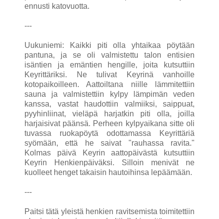
ennusti katovuotta.
---
Uukuniemi: Kaikki piti olla yhtaikaa pöytään
pantuna, ja se oli valmistettu talon entisien
isäntien ja emäntien hengille, joita kutsuttiin
Keyrittäriksi. Ne tulivat Keyrinä vanhoille
kotopaikoilleen. Aattoiltana niille lämmitettiin
sauna ja valmistettiin kylpy lämpimän veden
kanssa, vastat haudottiin valmiiksi, saippuat,
pyyhinliinat, vieläpä harjatkin piti olla, joilla
harjaisivat päänsä. Perheen kylpyaikana sitte oli
tuvassa ruokapöytä odottamassa Keyrittäriä
syömään, että he saivat "rauhassa ravita."
Kolmas päivä Keyrin aattopäivästä kutsuttiin
Keyrin Henkienpäiväksi. Silloin menivät ne
kuolleet henget takaisin hautoihinsa lepäämään.
---
Paitsi tätä yleistä henkien ravitsemista toimitettiin