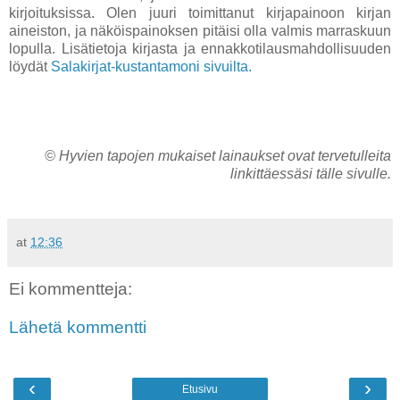
kirjoituksissa. Olen juuri toimittanut kirjapainoon kirjan
aineiston, ja näköispainoksen pitäisi olla valmis marraskuun
lopulla. Lisätietoja kirjasta ja ennakkotilausmahdollisuuden
löydät
Salakirjat-kustantamoni sivuilta.
©
Hyvien tapojen mukaiset lainaukset ovat
tervetulleita
linkittäessäsi tälle sivulle.
at
12:36
Ei kommentteja:
Lähetä kommentti
‹
›
Etusivu