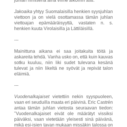
juhlan nimisenä aina viime aikoihin asti.
Jakoaika
yhtyy Suomalaisilla henkien syysjuhlan
viettoon ja on vielä osottamassa tämän juhlan
viettoajan epämääräisyyttä, vastaten n. s.
henkien kuuta Virolaisilla ja Lättiläisillä.
---
Mainittuna aikana ei saa joitakuita töitä ja
askareita tehdä. Vanha usko on, että kuin kauvas
sotku kuuluu, niin liki sudet tulevana kesänä
tulevat ja niin likeltä ne syövät ja repivät talon
eläimiä.
---
Vuodenalkajaiset
vietettiin nekin syyspuoleen,
vaan eri seuduilla maata eri päivinä. Eric Castrén
antaa tämän juhlan vietosta seuraavan tiedon:
"Vuodenalkajaiset eivät ole määrätyt vissiksi
päiväksi, vaan vietetään yleisesti sinä päivänä,
mikä esi-isien tavan mukaan missäkin talossa on