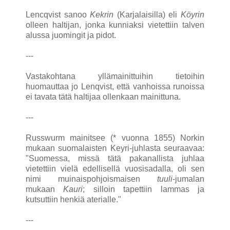
Lencqvist sanoo
Kekrin
(Karjalaisilla) eli
Köyrin
olleen haltijan, jonka kunniaksi vietettiin talven
alussa juomingit ja pidot.
---
Vastakohtana yllämainittuihin tietoihin
huomauttaa jo Lenqvist, että vanhoissa runoissa
ei tavata tätä haltijaa ollenkaan mainittuna.
---
Russwurm mainitsee (* vuonna 1855) Norkin
mukaan suomalaisten Keyri-juhlasta seuraavaa:
"Suomessa, missä tätä pakanallista juhlaa
vietettiin vielä edellisellä vuosisadalla, oli sen
nimi muinaispohjoismaisen
tuuli
-jumalan
mukaan
Kauri
; silloin tapettiin lammas ja
kutsuttiin henkiä aterialle."
---