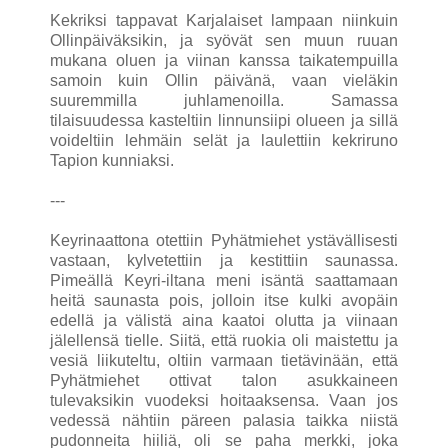
Kekriksi tappavat Karjalaiset lampaan niinkuin
Ollinpäiväksikin, ja syövät sen muun ruuan
mukana oluen ja viinan kanssa taikatempuilla
samoin kuin Ollin päivänä, vaan vieläkin
suuremmilla juhlamenoilla. Samassa
tilaisuudessa kasteltiin linnunsiipi olueen ja sillä
voideltiin lehmäin selät ja laulettiin kekriruno
Tapion kunniaksi.
---
Keyrinaattona otettiin Pyhätmiehet ystävällisesti
vastaan, kylvetettiin ja kestittiin saunassa.
Pimeällä Keyri-iltana meni isäntä saattamaan
heitä saunasta pois, jolloin itse kulki avopäin
edellä ja välistä aina kaatoi olutta ja viinaan
jälellensä tielle. Siitä, että ruokia oli maistettu ja
vesiä liikuteltu, oltiin varmaan tietävinään, että
Pyhätmiehet ottivat talon asukkaineen
tulevaksikin vuodeksi hoitaaksensa. Vaan jos
vedessä nähtiin päreen palasia taikka niistä
pudonneita hiiliä, oli se paha merkki, joka