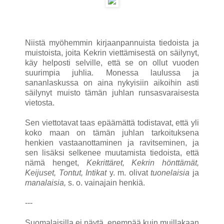
Niistä myöhemmin kirjaanpannuista tiedoista ja
muistoista, joita Kekrin viettämisestä on säilynyt,
käy helposti selville, että se on ollut vuoden
suurimpia juhlia. Monessa laulussa ja
sananlaskussa on aina nykyisiin aikoihin asti
säilynyt muisto tämän juhlan runsasvaraisesta
vietosta.
Sen viettotavat taas epäämättä todistavat, että yli
koko maan on tämän juhlan tarkoituksena
henkien vastaanottaminen ja ravitseminen, ja
sen lisäksi selkenee muutamista tiedoista, että
nämä henget,
Kekrittäret, Kekrin hönttämät,
Keijuset, Tontut, Intikat
y. m. olivat
tuonelaisia
ja
manalaisia,
s. o. vainajain henkiä.
---
Suomalaisilla ei näytä, enempää kuin muillakaan