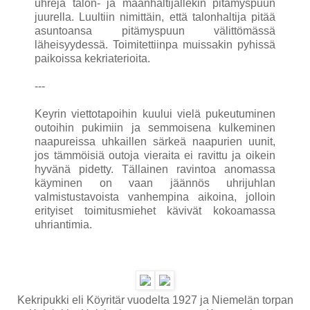
uhreja talon- ja maanhaltijallekin pitämyspuun
juurella. Luultiin nimittäin, että talonhaltija pitää
asuntoansa pitämyspuun välittömässä
läheisyydessä. Toimitettiinpa muissakin pyhissä
paikoissa kekriaterioita.
---
Keyrin viettotapoihin kuului vielä pukeutuminen
outoihin pukimiin ja semmoisena kulkeminen
naapureissa uhkaillen särkeä naapurien uunit,
jos tämmöisiä outoja vieraita ei ravittu ja oikein
hyvänä pidetty. Tällainen ravintoa anomassa
käyminen on vaan jäännös uhrijuhlan
valmistustavoista vanhempina aikoina, jolloin
erityiset toimitusmiehet kävivät kokoamassa
uhriantimia.
Kekripukki eli Köyritär vuodelta 1927 ja Niemelän torpan