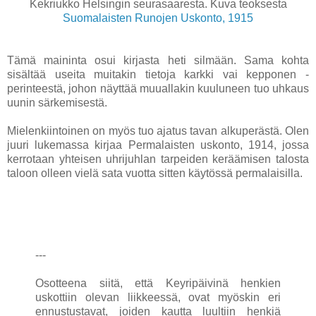
Kekriukko Helsingin seurasaaresta. Kuva teoksesta
Suomalaisten Runojen Uskonto, 1915
Tämä maininta osui kirjasta heti silmään. Sama kohta
sisältää useita muitakin tietoja karkki vai kepponen -
perinteestä, johon näyttää muuallakin kuuluneen tuo uhkaus
uunin särkemisestä.
Mielenkiintoinen on myös tuo ajatus tavan alkuperästä. Olen
juuri lukemassa kirjaa Permalaisten uskonto, 1914, jossa
kerrotaan yhteisen uhrijuhlan tarpeiden keräämisen talosta
taloon olleen vielä sata vuotta sitten käytössä permalaisilla.
---
Osotteena siitä, että Keyripäivinä henkien
uskottiin olevan liikkeessä, ovat myöskin eri
ennustustavat, joiden kautta luultiin henkiä