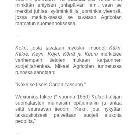
minkään erityisen juhlapäivän nimi, vaan se
merkitsi juhlaa, syöminkiä ja juominkia yleensä,
jossa merkityksessä se tavataan Agricolan
raamatun suomennoksessa.
---
Kekri
, josta tavataan myöskin muodot
Käkri,
Käkre, Keyri, Köyri, Körrä ja Keuru
merkitsee
vanhempain tietojen mukaan karjaonnen
suojelijahenkeä. Mikael Agricolan tunnetussa
runossa sanotaan:
"Käkri se liseis Carian cassuon."
Wexionius lukee (* vuonna 1650)
Käkre-
haltijan
suomalaisten muinaisiin epäjumaliin ja antaa
siitä seuraavan tiedon: "Kekri, jota nykyään
taikauskoisesti palvellaan, suojeli elukoita
pedoilta."
---