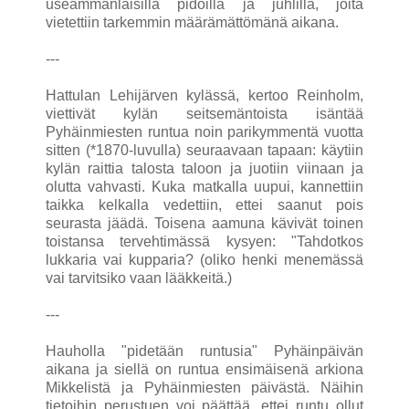
useammanlaisilla pidoilla ja juhlilla, joita
vietettiin tarkemmin määrämättömänä aikana.
---
Hattulan Lehijärven kylässä, kertoo Reinholm,
viettivät kylän seitsemäntoista isäntää
Pyhäinmiesten runtua noin parikymmentä vuotta
sitten (*1870-luvulla) seuraavaan tapaan: käytiin
kylän raittia talosta taloon ja juotiin viinaan ja
olutta vahvasti. Kuka matkalla uupui, kannettiin
taikka kelkalla vedettiin, ettei saanut pois
seurasta jäädä. Toisena aamuna kävivät toinen
toistansa tervehtimässä kysyen: "Tahdotkos
lukkaria vai kupparia? (oliko henki menemässä
vai tarvitsiko vaan lääkkeitä.)
---
Hauholla "pidetään runtusia" Pyhäinpäivän
aikana ja siellä on runtua ensimäisenä arkiona
Mikkelistä ja Pyhäinmiesten päivästä. Näihin
tietoihin perustuen voi päättää, ettei runtu ollut