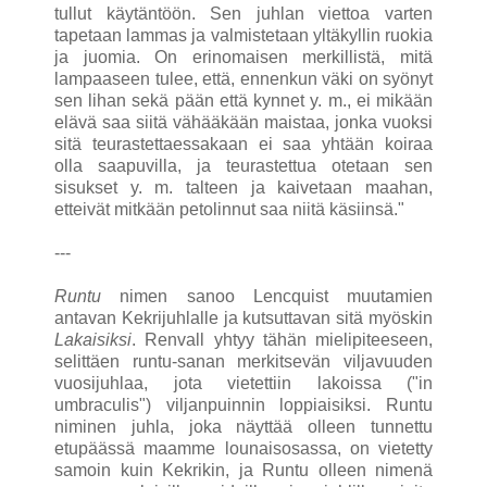
tullut käytäntöön. Sen juhlan viettoa varten
tapetaan lammas ja valmistetaan yltäkyllin ruokia
ja juomia. On erinomaisen merkillistä, mitä
lampaaseen tulee, että, ennenkun väki on syönyt
sen lihan sekä pään että kynnet y. m., ei mikään
elävä saa siitä vähääkään maistaa, jonka vuoksi
sitä teurastettaessakaan ei saa yhtään koiraa
olla saapuvilla, ja teurastettua otetaan sen
sisukset y. m. talteen ja kaivetaan maahan,
etteivät mitkään petolinnut saa niitä käsiinsä."
---
Runtu
nimen sanoo Lencquist muutamien
antavan Kekrijuhlalle ja kutsuttavan sitä myöskin
Lakaisiksi
. Renvall yhtyy tähän mielipiteeseen,
selittäen runtu-sanan merkitsevän viljavuuden
vuosijuhlaa, jota vietettiin lakoissa ("in
umbraculis") viljanpuinnin loppiaisiksi. Runtu
niminen juhla, joka näyttää olleen tunnettu
etupäässä maamme lounaisosassa, on vietetty
samoin kuin Kekrikin, ja Runtu olleen nimenä